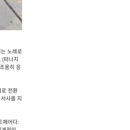
04
문학/출판/인문
[신간] 도서출판 시음사, 대한
에는 노래로
문인협회 경기지회 동인문집
. (
떠나지
제4집 "무지개 뜨는 창" 출간
 조용히 응
2026-08-07
NEXT
[진현진 감성안전] 눈물의 배경 ④ 서류 속의 안전
어로 전환
 서사를 지
아트페어다
.
세계적인