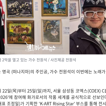
 2막을 열고 있는 가수 전원석 / 사진제공 전원석
는 명곡
(
떠나지마
)
의 주인공
,
가수 전원석이 이번에는 노래가
월
22
일
(
목
)
부터
25
일
(
일
)
까지
,
서울 삼성동 코엑스
(COEX) C
2026’
에 참여해 화가로서의 작품 세계를 공식적으로 선보인
대표 조정일
)
가 기획한
‘K-ART Rising Star’
부스를 통해 전