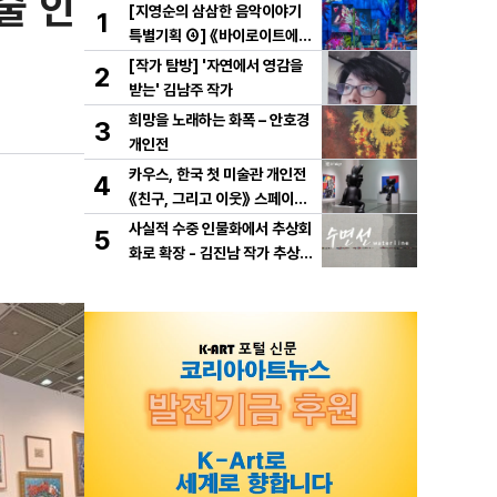
술 인
[지영순의 삼삼한 음악이야기
1
특별기획 ④] 《바이로이트에서
만난 바그너》
[작가 탐방] '자연에서 영감을
2
받는' 김남주 작가
희망을 노래하는 화폭 – 안호경
3
개인전
카우스, 한국 첫 미술관 개인전
4
《친구, 그리고 이웃》 스페이스
K 서울에서 개최
사실적 수중 인물화에서 추상회
5
화로 확장 - 김진남 작가 추상
연작 "수면선" 선보인다.