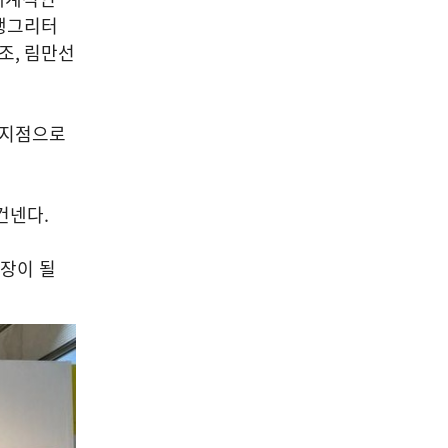
랭그리터
조
,
림만선
 지점으로
 건넨다
.
장이 될