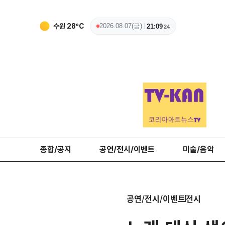
수원
28
ºC
2026.08.07(금)
21:09
25
종합/공지
공연/전시/이벤트
미술/음악
공연/전시/이벤트
전시