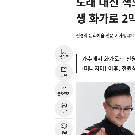
노래 대신 색
생 화가로 2
신경식 문화예술 전문 기자
입력
20
북마크
가수에서 화가로… 전원석,
(떠나지마) 이후, 전
공유
가
글자크기
프린트
댓글