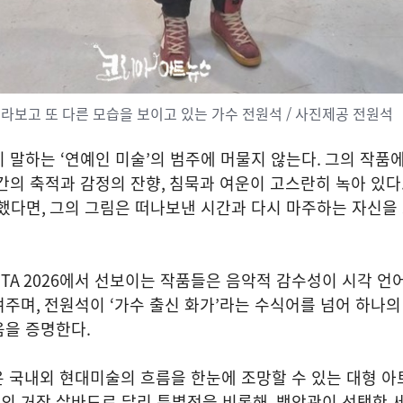
라보고 또 다른 모습을 보이고 있는 가수 전원석 / 사진제공 전원석
히 말하는
‘
연예인 미술
’
의 범주에 머물지 않는다
.
그의 작품
간의 축적과 감정의 잔향
,
침묵과 여운이 고스란히 녹아 있다
래했다면
,
그의 그림은 떠나보낸 시간과 다시 마주하는 자신을
TA 2026
에서 선보이는 작품들은 음악적 감수성이 시각 언
여주며
,
전원석이
‘
가수 출신 화가
’
라는 수식어를 넘어 하나의
음을 증명한다
.
은 국내외 현대미술의 흐름을 한눈에 조망할 수 있는 대형 
의 거장 살바도르 달리 특별전을 비롯해
,
백악관이 선택한 