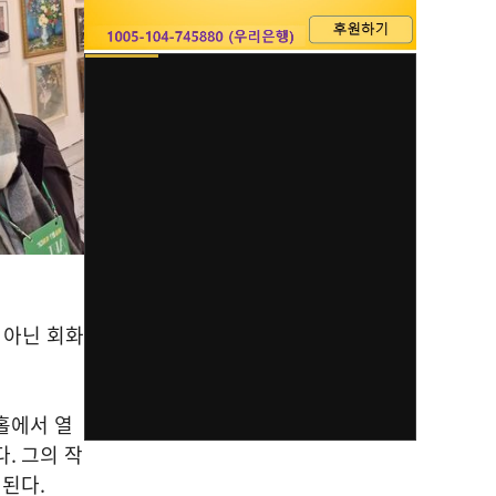
 아닌 회화
홀에서 열
다
.
그의 작
시된다
.