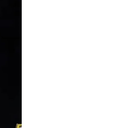
04
문학/출판/인문
[신간] 도서출판 시음사, 대한
문인협회 경기지회 동인문집
제4집 "무지개 뜨는 창" 출간
2026-08-07
NEXT
[진현진 감성안전] 눈물의 배경 ④ 서류 속의 안전