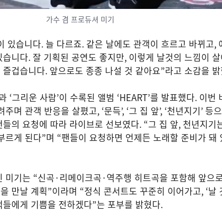
가수 겸 프로듀셔 미기
이 있습니다
.
늘 다르죠
.
같은 날에도 관객이 흐르고 바뀌고
,
있습니다
.
잘 기획된 공연도 좋지만
,
이렇게 날것의 느낌이 살
서 즐겁습니다
.
앞으로도 종종 나설 것 같아요
”
라고 소감을 
과
‘
그리운 사람
’
이 수록된 앨범
‘HEART’
를 발표했다
.
이번 
려주며 관객 반응을 살폈고
, ‘
문득
’, ‘
그 집 앞
’, ‘
천년지기
’
등으
팬들의 요청에 따라 라이브로 선보였다
. “
그 집 앞
,
천년지기는
부르게 된다
”
며
“
팬들이 요청하면 언제든 노래할 준비가 돼
인 미기는
“
신곡
·
리메이크곡
·
역주행 히트곡을 포함해 앞으
을 만날 계획
”
이라며
“
정식 콘서트도 꾸준히 이어가고
, ‘
날 
객들에게 기쁨을 전하겠다
”
는 포부를 밝혔다
.