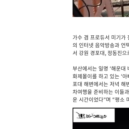
가수 겸 프로듀서 미기가 
의 인터넷 음악방송과 언
서 강원 경포대
,
정동진으로
부산에서는 일명
‘
해운대 
화제몰이를 하고 있는
‘
아
포대 해변에서는 저녁 해
차여행을 준비하는 이들과
운 시간이었다
”
며
“
평소 