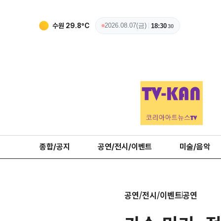
수원
29.8
ºC
2026.08.07(금)
18:30
32
종합/공지
공연/전시/이벤트
미술/음악
공연/전시/이벤트
공연