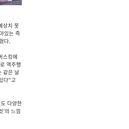
예상치 못
아있는 즉
밝혔다
.
버스킹에
로 역주행
 같은 날
 있다
”
고
로도 다양한
것
’
의 느낌