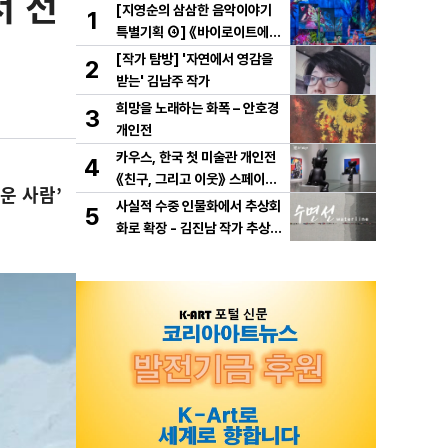
서 전
[지영순의 삼삼한 음악이야기
1
특별기획 ④] 《바이로이트에서
만난 바그너》
[작가 탐방] '자연에서 영감을
2
받는' 김남주 작가
희망을 노래하는 화폭 – 안호경
3
개인전
카우스, 한국 첫 미술관 개인전
4
《친구, 그리고 이웃》 스페이스
운 사람
’
K 서울에서 개최
사실적 수중 인물화에서 추상회
5
화로 확장 - 김진남 작가 추상
연작 "수면선" 선보인다.