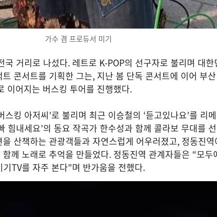
가수 겸 프로듀서 미기
전국 거리로 나섰다
.
레트로
K-POP
의 선구자로 불리며 대한
택트 콘서트를 기획한 그는
,
지난 봄 단독 콘서트에 이어 부
 이어지는 버스킹 투어를 진행했다
.
버스킹 아저씨
’
로 불리며 최근 이승철의
‘
듣고있나요
’
를 리
빠 힘내세요
’
의 동요 작곡가 한수성과 함께 콜라보 무대를 
변을 산책하는 관광객들과 자연스럽게 어우러졌고
,
정동진역
 함께 노래로 추억을 만들었다
.
정동진역 관계자들은
“
모두
미기
TV
를 자주 본다
”
며 반가움을 전했다
.