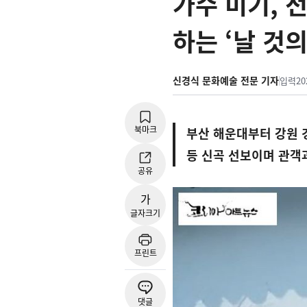
가수 미기, 
하는 ‘날 것의
신경식 문화예술 전문 기자
입력
20
북마크
부산 해운대부터 강원 
등 신곡 선보이며 관객
공유
가
글자크기
프린트
댓글