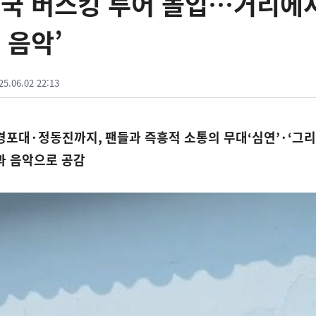
전국 버스킹 투어 돌입…거리에
 음악’
25.06.02 22:13
경포대
·
정동진까지
,
팬들과 즉흥적 소통의 무대
‘
심연
’·‘
그리
과 음악으로 공감