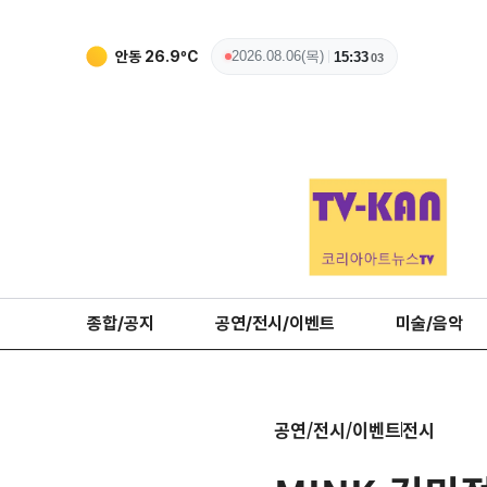
안동
26.9
ºC
2026.08.06(목)
15:33
04
종합/공지
공연/전시/이벤트
미술/음악
공연/전시/이벤트
전시