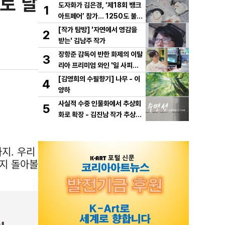
로 달
도자화가 김은경, ‘제18회 뱅크
1
아트페어’ 참가… 1250도 불이
빚은 동화 ‘숲속의 만찬’ 선보여
[작가 탐방] '자연에서 영감을
2
받는' 김남주 작가
장항준 감독이 반한 화제의 이탈
3
리아 프리미엄 와인 '일 사피엔
테', '2026 세계태권도 한마
[김영희의 수필향기] 나무 - 이
4
당' 환영만찬 와인 선정!
양하
사실적 수중 인물화에서 추상회
5
화로 확장 - 김진남 작가 추상
연작 "수면선" 선보인다.
지. 우리
는지 돌아볼