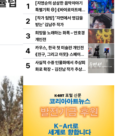
 튤립
[지영순의 삼삼한 음악이야기
1
특별기획 ④] 《바이로이트에서
만난 바그너》
[작가 탐방] '자연에서 영감을
2
받는' 김남주 작가
희망을 노래하는 화폭 – 안호경
3
개인전
카우스, 한국 첫 미술관 개인전
4
《친구, 그리고 이웃》 스페이스
K 서울에서 개최
사실적 수중 인물화에서 추상회
5
화로 확장 - 김진남 작가 추상
연작 "수면선" 선보인다.