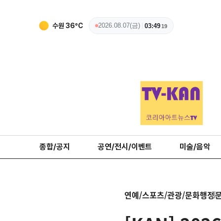
수원
36
ºC
2026.08.07(금)
03:49
20
종합/공지
공연/전시/이벤트
미술/음악
연예/스포츠/관광/문화행정