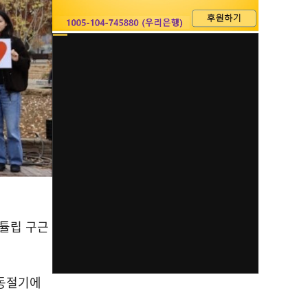
튤립 구근
 동절기에