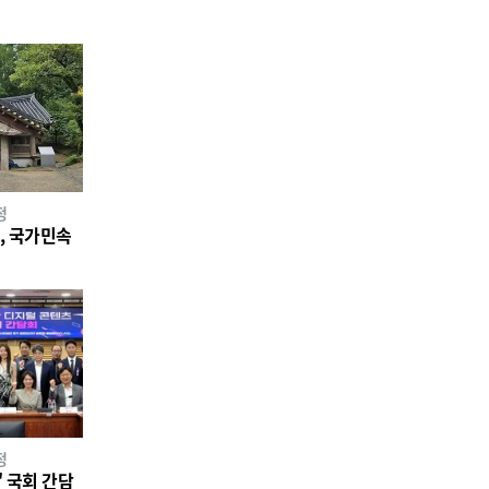
정
소, 국가민속
정
 국회 간담