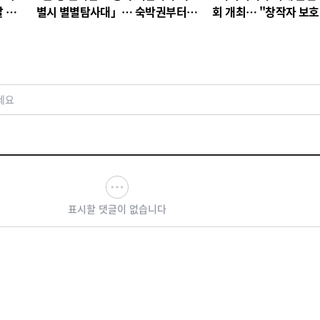
 나
별시 별별탐사대」… 숙박권부터
회 개최… "창작자 보호
대학찰옥수수까지!
미룰 수 없다"
세요
표시할 댓글이 없습니다