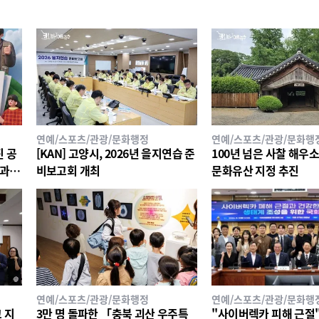
연예/스포츠/관광/문화행정
연예/스포츠/관광/문화행
진 공
[KAN] 고양시, 2026년 을지연습 준
100년 넘은 사찰 해우
경과
비보고회 개최
문화유산 지정 추진
연예/스포츠/관광/문화행정
연예/스포츠/관광/문화행
 지
3만 명 돌파한 「충북 괴산 우주특
"사이버렉카 피해 근절"