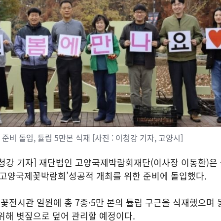
비 돌입, 튤립 5만본 식재 [사진 : 이청강 기자, 고양시]
청강 기자] 재단법인 고양국제박람회재단(이사장 이동환)은 
26 고양국제꽃박람회’성공적 개최를 위한 준비에 돌입했다.
꽃전시관 일원에 총 7종·5만 본의 튤립 구근을 식재했으며
위해 볏짚으로 덮어 관리할 예정이다.