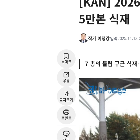
[KAN] 2
5만본 식재
작가 이청강
입력
2025.11.13 
북마크
7 총의 튤립 구근 식재
공유
가
글자크기
프린트