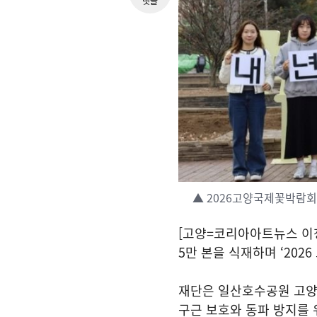
댓글
▲ 2026고양국제꽃박람회 준
[고양=코리아아트뉴스 이
5만 본을 식재하며 ‘20
재단은 일산호수공원 고양
구근 보호와 동파 방지를 