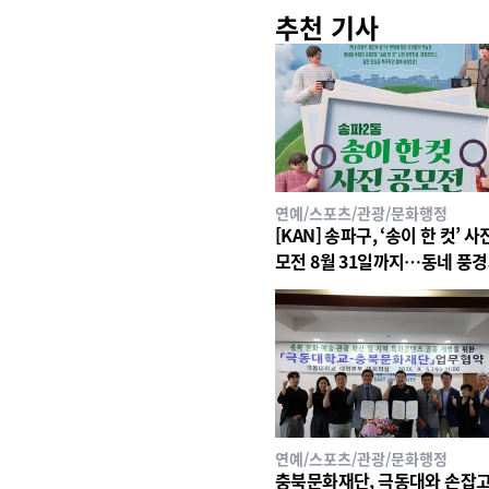
추천 기사
연예/스포츠/관광/문화행정
[KAN] 송파구, ‘송이 한 컷’ 사
모전 8월 31일까지…동네 풍
일상 공모
연예/스포츠/관광/문화행정
충북문화재단, 극동대와 손잡고