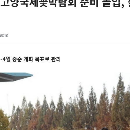
026고양국제꽃박람회 준비 돌입,
08:10
…4월 중순 개화 목표로 관리