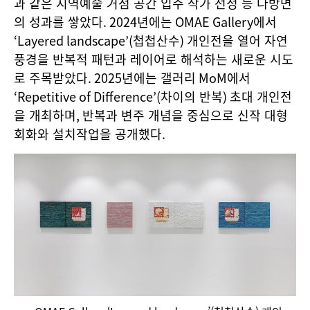
과 같은 지역예술 거점 공간 입주 작가 선정 등 다방면
의 성과를 쌓았다
. 2024
년에는
OMAE Gallery
에서
‘Layered landscape’(
첩첩산수
)
개인전을 열어 자연
풍경을 반복적 패턴과 레이어로 해석하는 새로운 시도
로 주목받았다
. 2025
년에는 갤러리
MoM
에서
‘Repetitive of Difference’(
차이의 반복
)
초대 개인전
을 개최하며
,
반복과 변주 개념을 중심으로 신작 대형
회화와 설치작업을 공개했다
.