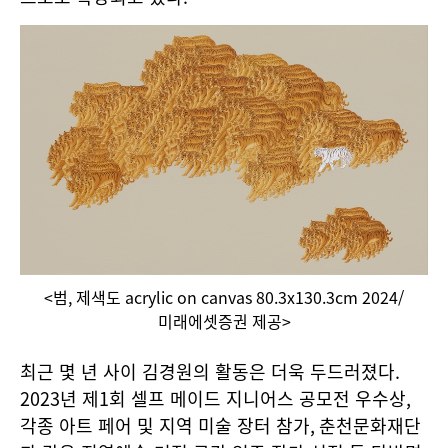
<범, 제색도 acrylic on canvas 80.3x130.3cm 2024/
미래에셋증권 제공>
최근 몇 년 사이 김경원의 활동은 더욱 두드러졌다
.
2023
년 제
1
회 셀프 메이드 지니어스 공모전 우수상
,
각종 아트 페어 및 지역 미술 장터 참가
,
춘천문화재단