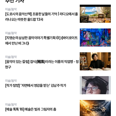
추천 기사
미술/음악
[도로시의 음악산책] 조용한 날들의 기억 | 라디오에서 흘
러나오는 따뜻한 올드팝 13곡
미술/음악
[지영순의 삼삼한 음악이야기 특별기획 ④] 《바이로이트
에서 만난 바그너》
미술/음악
[음악이 있는 칼럼] 잡식(雜識)이라는 이름의 직업병 - 정
현구
미술/음악
[작가 탐방] '자연에서 영감을 받는' 김남주 작가
미술/음악
[예술 톡톡 16] 예술은 빛과 그림자의 춤