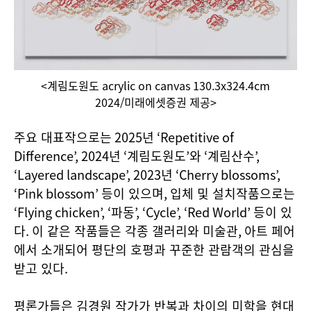
<계림도원도 acrylic on canvas 130.3x324.4cm
2024/미래에셋증권 제공>
주요 대표작으로는
2025
년
‘Repetitive of
Difference’, 2024
년
‘
계림도원도
’
와
‘
계림산수
’,
‘Layered landscape’, 2023
년
‘Cherry blossoms’,
‘Pink blossom’
등이 있으며
,
입체 및 설치작품으로는
‘Flying chicken’, ‘
파동
’, ‘Cycle’, ‘Red World’
등이 있
다
.
이 같은 작품들은 각종 갤러리와 미술관
,
아트 페어
에서 소개되어 평단의 호평과 꾸준한 관람객의 관심을
받고 있다
.
평론가들은 김경원 작가가 반복과 차이의 미학을 현대