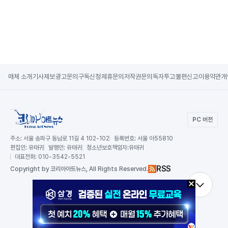
매체 소개
기사제보
광고문의
구독신청
제휴문의
저작권문의
독자투고
불편신고
이용약관
개
PC 버전
주소:
서울 송파구 동남로 11길 4 102-102
등록번호:
서울 아55810
편집인:
유태귀
발행인:
유태귀
청소년보호책임자:
유태귀
대표전화:
010-3542-5521
RSS
Copy
right by 코리아아트뉴스,
All Rights Reserved.