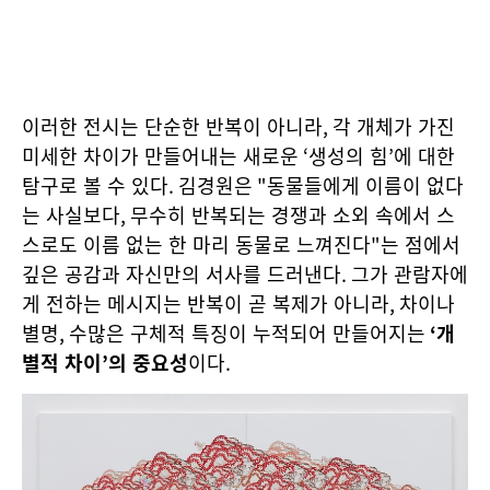
이러한 전시는 단순한 반복이 아니라
,
각 개체가 가진
미세한 차이가 만들어내는 새로운
‘
생성의 힘
’
에 대한
탐구로 볼 수 있다
.
김경원은
"
동물들에게 이름이 없다
는 사실보다
,
무수히 반복되는 경쟁과 소외 속에서 스
스로도 이름 없는 한 마리 동물로 느껴진다
"
는 점에서
깊은 공감과 자신만의 서사를 드러낸다
.
그가 관람자에
게 전하는 메시지는 반복이 곧 복제가 아니라
,
차이나
별명
,
수많은 구체적 특징이 누적되어 만들어지는
‘
개
별적 차이
’
의 중요성
이다
.