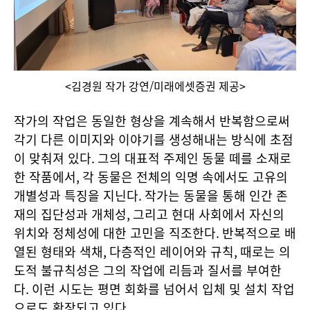
<김경원 작가 강연/미래에셋증권 제공>
작가의 작업은 동일한 형상을 계속해서 반복함으로써
각기 다른 이미지와 이야기를 생성해내는 방식에 초점
이 맞춰져 있다
.
그의 대표적 주제인 동물 떼를 소재로
한 작품에서
,
각 동물은 전체의 익명 속에서도 고유의
개별성과 특징을 지닌다
.
작가는 동물을 통해 인간 존
재의 집단성과 개체성
,
그리고 현대 사회에서 자신의
위치와 정체성에 대한 고민을 직조한다
.
반복적으로 배
열된 형태와 색채
,
다층적인 레이어와 규칙
,
때로는 의
도적 불규칙성은 그의 작업에 리듬과 질서를 부여한
다
.
이런 시도는 평면 회화를 넘어서 입체 및 설치 작업
으로도 확장되고 있다
.