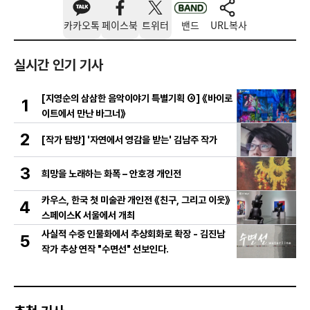
카카오톡
페이스북
트위터
밴드
URL복사
실시간 인기 기사
[지영순의 삼삼한 음악이야기 특별기획 ④] 《바이로
1
이트에서 만난 바그너》
2
[작가 탐방] '자연에서 영감을 받는' 김남주 작가
3
희망을 노래하는 화폭 – 안호경 개인전
카우스, 한국 첫 미술관 개인전 《친구, 그리고 이웃》
4
스페이스K 서울에서 개최
사실적 수중 인물화에서 추상회화로 확장 - 김진남
5
작가 추상 연작 "수면선" 선보인다.