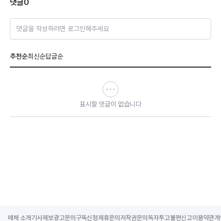
댓글
0
댓글을 작성하려면 로그인해주세요
추천순
최신순
답글순
표시할 댓글이 없습니다
매체 소개
기사제보
광고문의
구독신청
제휴문의
저작권문의
독자투고
불편신고
이용약관
개