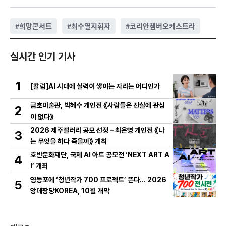
#
희망콘서트
#
최수열지휘자
#
코리안쳄버오케스트라
실시간 인기 기사
1
[칼럼]AI 시대에 실력이 쌓이는 자리는 어디인가
금호미술관, 박혜수 개인전 《사람들은 진실에 관심
2
이 없다》
2026 제주갤러리 공모 선정 – 최은영 개인전 《나
3
는 무엇을 하다 죽을까》 개최
호반문화재단, 국제 AI 아트 공모전 ‘NEXT ART A
4
I’ 개최
영등포에 ‘청년작가 700 프로젝트’ 뜬다… 2026
5
앙데팡당KOREA, 10월 개막