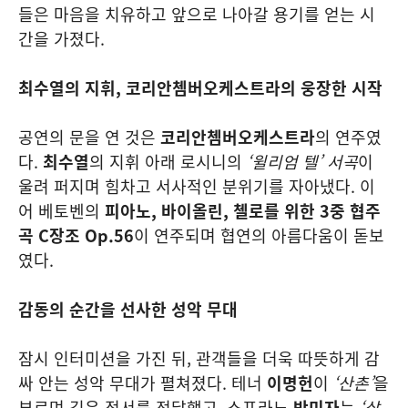
들은 마음을 치유하고 앞으로 나아갈 용기를 얻는 시
간을 가졌다.
최수열의 지휘, 코리안쳄버오케스트라의 웅장한 시작
공연의 문을 연 것은
코리안쳄버오케스트라
의 연주였
다.
최수열
의 지휘 아래 로시니의
‘윌리엄 텔’ 서곡
이
울려 퍼지며 힘차고 서사적인 분위기를 자아냈다. 이
어 베토벤의
피아노, 바이올린, 첼로를 위한 3중 협주
곡 C장조 Op.56
이 연주되며 협연의 아름다움이 돋보
였다.
감동의 순간을 선사한 성악 무대
잠시 인터미션을 가진 뒤, 관객들을 더욱 따뜻하게 감
싸 안는 성악 무대가 펼쳐졌다. 테너
이명헌
이
‘산촌’
을
부르며 깊은 정서를 전달했고, 소프라노
박미자
는
‘삶