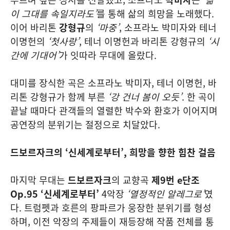
이 그대를 속일지라도’
를 통해 삶의 희망을 노래했다.
이어 바리톤
강형규
의
‘마중’
, 소프라노 박미자와 테너
이명헌의
‘첫사랑’
, 테너 이명헌과 바리톤 강형규의
‘시
간에 기대어’
가 잇따라 무대에 올랐다.
대미를 장식한 곡은 소프라노 박미자, 테너 이명헌, 바
리톤 강형규가 함께 부른
‘강 건너 봄이 오듯’
. 한 곡이
끝날 때마다 관객들의 열렬한 박수와 환호가 이어지며
공연장의 분위기는 절정으로 치달았다.
드보르자크의 ‘신세계로부터’, 희망을 향한 힘찬 걸음
마지막 무대는
드보르자크
의 교향곡
제9번 e단조
Op.95 ‘신세계로부터’
4악장
‘열정적인 알레그로’
였
다. 트럼펫과 호른의 팡파르가 웅장한 분위기를 형성
하며, 이전 악장의 주제들이 재등장해 작품 전체를 통