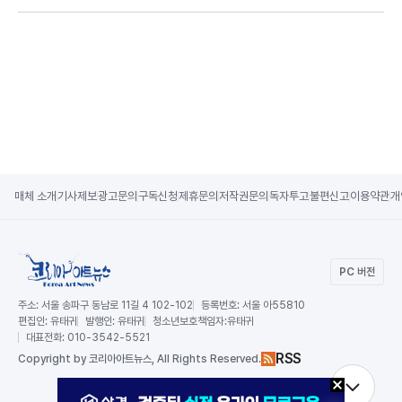
매체 소개
기사제보
광고문의
구독신청
제휴문의
저작권문의
독자투고
불편신고
이용약관
개
PC 버전
주소:
서울 송파구 동남로 11길 4 102-102
등록번호:
서울 아55810
편집인:
유태귀
발행인:
유태귀
청소년보호책임자:
유태귀
대표전화:
010-3542-5521
RSS
Copy
right by 코리아아트뉴스,
All Rights Reserved.