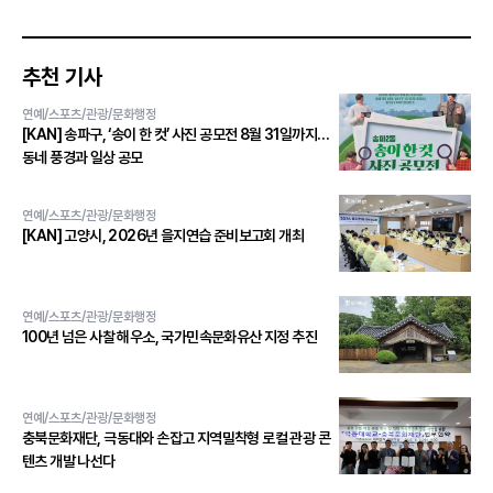
추천 기사
연예/스포츠/관광/문화행정
[KAN] 송파구, ‘송이 한 컷’ 사진 공모전 8월 31일까지…
동네 풍경과 일상 공모
연예/스포츠/관광/문화행정
[KAN] 고양시, 2026년 을지연습 준비보고회 개최
연예/스포츠/관광/문화행정
100년 넘은 사찰 해우소, 국가민속문화유산 지정 추진
연예/스포츠/관광/문화행정
충북문화재단, 극동대와 손잡고 지역밀착형 로컬 관광 콘
텐츠 개발 나선다