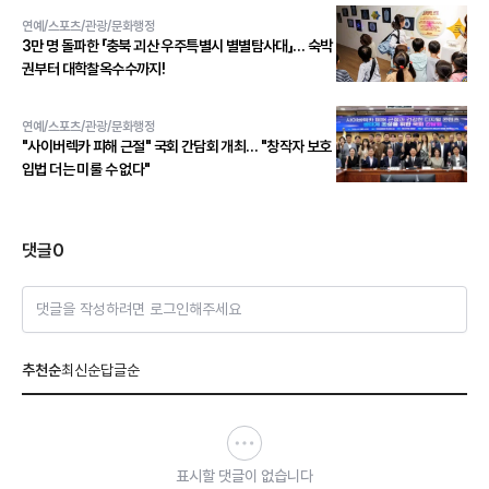
연예/스포츠/관광/문화행정
3만 명 돌파한 「충북 괴산 우주특별시 별별탐사대」… 숙박
권부터 대학찰옥수수까지!
연예/스포츠/관광/문화행정
"사이버렉카 피해 근절" 국회 간담회 개최… "창작자 보호
입법 더는 미룰 수 없다"
댓글
0
댓글을 작성하려면 로그인해주세요
추천순
최신순
답글순
표시할 댓글이 없습니다