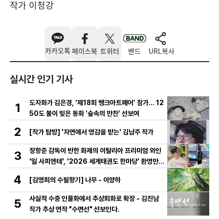
작가 이청강
카카오톡
페이스북
트위터
밴드
URL복사
실시간 인기 기사
도자화가 김은경, ‘제18회 뱅크아트페어’ 참가… 12
1
50도 불이 빚은 동화 ‘숲속의 만찬’ 선보여
2
[작가 탐방] '자연에서 영감을 받는' 김남주 작가
장항준 감독이 반한 화제의 이탈리아 프리미엄 와인
3
'일 사피엔테', '2026 세계태권도 한마당' 환영만찬
와인 선정!
4
[김영희의 수필향기] 나무 - 이양하
사실적 수중 인물화에서 추상회화로 확장 - 김진남
5
작가 추상 연작 "수면선" 선보인다.