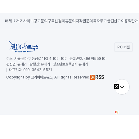
매체 소개
기사제보
광고문의
구독신청
제휴문의
저작권문의
독자투고
불편신고
이용약관
개
PC 버전
주소:
서울 송파구 동남로 11길 4 102-102
등록번호:
서울 아55810
편집인:
유태귀
발행인:
유태귀
청소년보호책임자:
유태귀
대표전화:
010-3542-5521
RSS
Copy
right by 코리아아트뉴스,
All Rights Reserved.