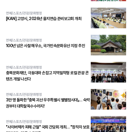
연예/스포츠/관광/문화행정
[KAN] 고양시, 2026년 을지연습 준비보고회 개최
연예/스포츠/관광/문화행정
100년 넘은 사찰 해우소, 국가민속문화유산 지정 추진
연예/스포츠/관광/문화행정
충북문화재단, 극동대와 손잡고 지역밀착형 로컬 관광 콘
텐츠 개발 나선다
연예/스포츠/관광/문화행정
3만 명 돌파한 「충북 괴산 우주특별시 별별탐사대」… 숙박
권부터 대학찰옥수수까지!
연예/스포츠/관광/문화행정
"사이버렉카 피해 근절" 국회 간담회 개최… "창작자 보호