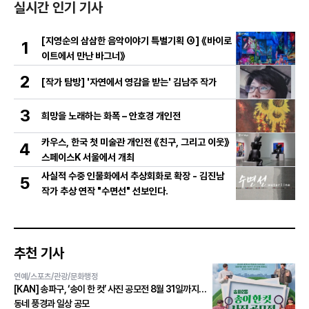
실시간 인기 기사
[지영순의 삼삼한 음악이야기 특별기획 ④] 《바이로
1
이트에서 만난 바그너》
2
[작가 탐방] '자연에서 영감을 받는' 김남주 작가
3
희망을 노래하는 화폭 – 안호경 개인전
카우스, 한국 첫 미술관 개인전 《친구, 그리고 이웃》
4
스페이스K 서울에서 개최
사실적 수중 인물화에서 추상회화로 확장 - 김진남
5
작가 추상 연작 "수면선" 선보인다.
추천 기사
연예/스포츠/관광/문화행정
[KAN] 송파구, ‘송이 한 컷’ 사진 공모전 8월 31일까지…
동네 풍경과 일상 공모