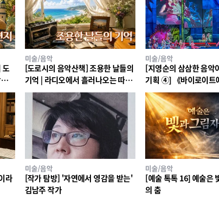
미술/음악
미술/음악
 도
[도로시의 음악산책] 조용한 날들의
[지영순의 삼삼한 음악
랑을
기억 | 라디오에서 흘러나오는 따뜻
기획 ④] 《바이로이트
한 올드팝 13곡
그너》
미술/음악
미술/음악
)이라
[작가 탐방] '자연에서 영감을 받는'
[예술 톡톡 16] 예술은
김남주 작가
의 춤