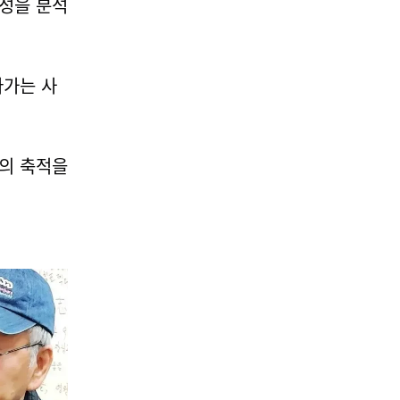
04
연성을 분석
나가는 사
공연/전시/이벤트
세계적 플랫폼 '디자인 마이
애미' 서울서 8월 31일 개막
험의 축적을
2026-08-09
NEXT
떡볶이는 하얀색이었다...'조선의 살림 비법' 특별전