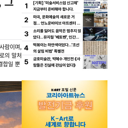
 그
[기획] '미술서비스업 신고제'
1
지금부터 준비해야 합니다.
마곡, 문화예술의 새로운 거
2
점… 언노운바이브 아트센터 개
관
소리를 잃어도 음악은 멈추지 않
3
았다…뮤지컬 '베토벤', 인간과
예술의 운명을 노래하다!
사람이며,
떡볶이는 하얀색이었다...'조선
4
의 살림 비법' 특별전
케로의 말처
금호미술관, 박혜수 개인전 《사
5
결합일 뿐
람들은 진실에 관심이 없다》