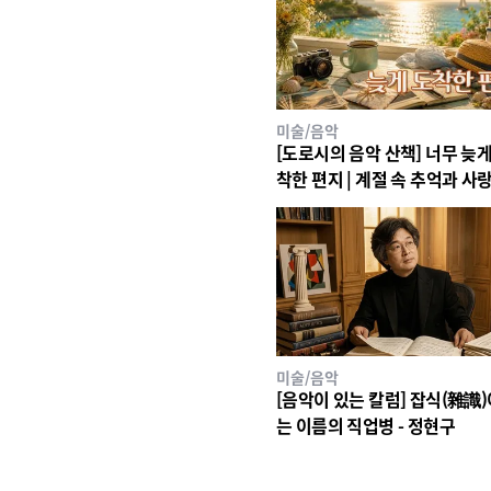
미술/음악
[도로시의 음악 산책] 너무 늦게
착한 편지 | 계절 속 추억과 사
담은 Retro Old Pop 13곡
미술/음악
[음악이 있는 칼럼] 잡식(雜識
는 이름의 직업병 - 정현구