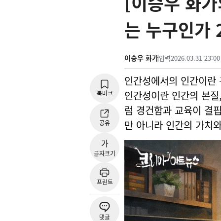
[이승우 화가
는 누구인가 
이승우 화가
입력
2026.03.31 23:00
인간성에서의 인간이란 
인간성이란 인간의 본질,
북마크
럼 경건함과 교육이 결
만 아니라 인간의 가치와
공유
가
글자크기
프린트
댓글