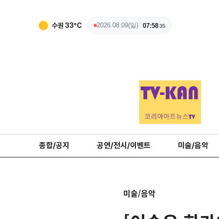
수원
33
ºC
2026.08.09(일)
07:58
36
종합/공지
공연/전시/이벤트
미술/음악
미술/음악