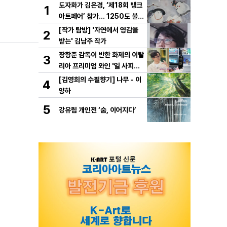
도자화가 김은경, ‘제18회 뱅크
1
아트페어’ 참가… 1250도 불이
빚은 동화 ‘숲속의 만찬’ 선보여
[작가 탐방] '자연에서 영감을
2
받는' 김남주 작가
장항준 감독이 반한 화제의 이탈
3
리아 프리미엄 와인 '일 사피엔
테', '2026 세계태권도 한마
[김영희의 수필향기] 나무 - 이
4
당' 환영만찬 와인 선정!
양하
5
강유림 개인전 ‘숨, 이어지다’