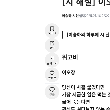
[시 해설] 
이승하 시인
입력
2025.07.16 22:22
북마크
[이승하의 하루에 시 한 
공유
위고비
가
글자크기
이오장
프린트
당신이 사흘 굶었다면
가장 시급한 일은 먹는
댓글
굶어 죽는다면
귀신도 쳐다보지 않는 