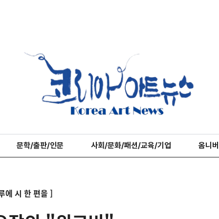
문학/출판/인문
사회/문화/패션/교육/기업
옴니버
루에 시 한 편을 ]