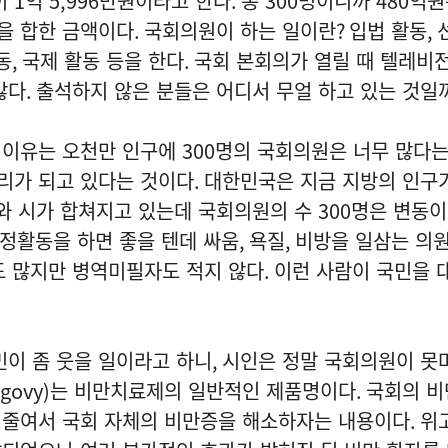
이
1
억
5,996
만원이라고 한다
.
총
300
명이니까 480억원
봉을 합한 금액이다
.
국회의원이 하는 일이란
?
입법 활동
,
동
,
국제 활동 등을 한다
.
국회 본회의가 열릴 때 텔레비
많다
.
출석하지 않은 분들은 어디서 무얼 하고 있는 것일
 이유는 오천만 인구에
300
명의 국회의원은 너무 많다는
리가 되고 있다는 것이다
.
대한민국은 지금 지방의 인구
와 시가 합쳐지고 있는데 국회의원의 수 300명은 변동이
의정활동을 하면 좋을 텐데 싸움
,
욕질
,
비방을 일삼는 의
도 많지만 병역미필자도 적지 않다
.
이런 사람이 국민을 
이 좀 웃을 일이라고 하니
,
시인은 정말 국회의원이 못
govy)
는 비만치료제의 일반적인 제품명이다
.
국회의 비
 줄여서 국회 자체의 비만증을 해소하자는 내용이다
.
위