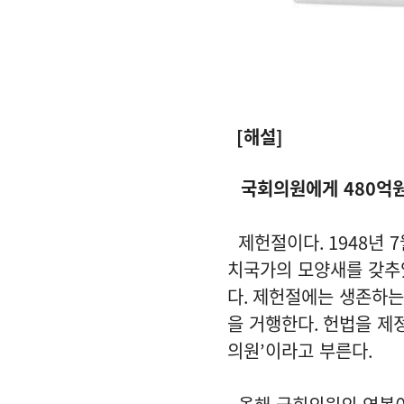
[
해설
]
국회의원에게
480
억
제헌절이다
. 1948
년
7
치국가의 모양새를 갖추
다
.
제헌절에는 생존하는
을 거행한다
.
헌법을 제
의원
’
이라고 부른다
.