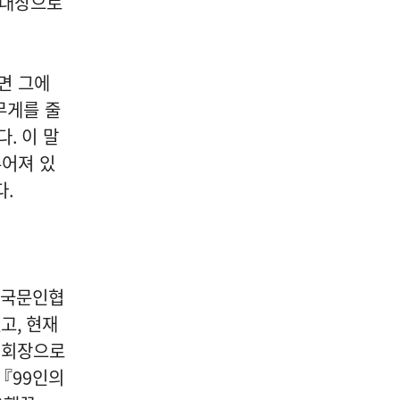
 대상으로
면 그에
무게를 줄
다
.
이 말
주어져 있
다
.
국문인협
했고
,
현재
예회장으로
『
99
인의