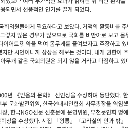
발되었으나 여러 부가적인 효과가 밝혀진 뒤 비만 환자를
사용되면서 선풍적인 인기를 끌게 되었다
.
 국회의원들에게 필요하다고 보았다
.
거액의 활동비를 주
그렇지 않은 경우가 많으므로 국회를 비만아로 보고 몸
다이어트용 약을 먹여 몸무게를 줄여보자고 주장하고 있
없겠지만 시인이니까 상상을 해보는 것이다
.
내게 권한이 
 아무개 같은 국회의원은 되지 않을 거라고 다짐하고 있
000
년 《믿음의 문학》 신인상을 수상하며 등단했다
.
한
본부 문화발전위원
,
한국현대시인협회 사무총장을 역임
사장
,
한국
NGO
신문 신춘문예 운영위원
,
부천문인회 명
문학상을 수상했다
.
시집 『왕릉』『고라실의 안과 밖』