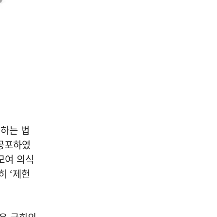
04
문학/출판/인문
[김영희의 수필향기] 나무 -
이양하
2026-08-06
NEXT
(재)제산평생학습, 청주문화나눔에 3천만 원 쾌척 청주와 보은을 넘어 세계로 ‘국제교류’사업 후원
하는 법
공포하였
모여 의식
특히
‘
제헌