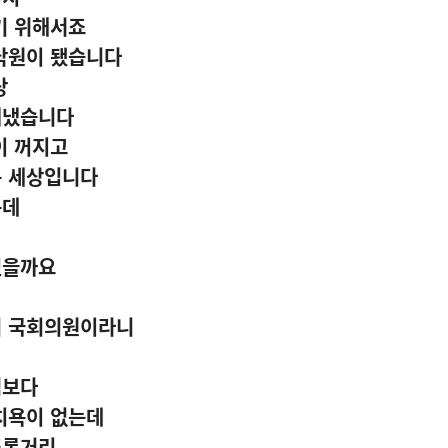
기 위해서죠
 낙원이 됐습니다
상
뤄냈습니다
이 꺼지고
는 세상입니다
는데
있을까요
의 국회의원이라니
럼보다
치욕이 없는데
조롱거리