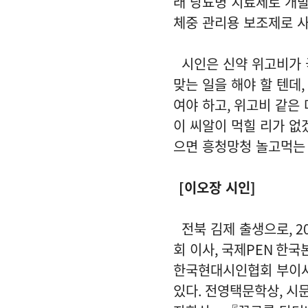
래 당뇨병 치료제로 개
체중 관리용 보조제로 
시인은 신약 위고비가
맞는 일을 해야 할 텐데
,
여야 하고
,
위고비 같은 
이 씨알이 먹힐 리가 
으면 흥청망청 놀고먹는
[
이오장 시인
]
전북 김제 출생으로
, 2
회 이사
,
국제
PEN
한국
한국현대시인협회 부이
있다
.
전영택문학상
,
시