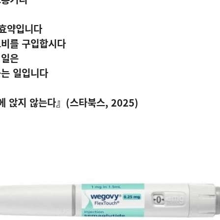
특효약입니다
고비를 구입합시다
 일은
웃는 일입니다
에 앉지 않는다』
(
스타북스
, 2025)