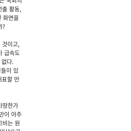
은 국회의
선출 활동
,
전 화면을
까
?
 것이고
,
가 급속도
 없다
.
원들이 있
대표할 만
마땅한가
만이 아주
고비는 원