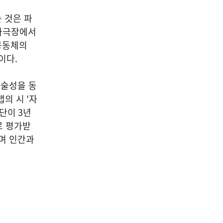
 것은 파
라극장에서
공동체의
이다.
술성을 동
랩의 시
'
자
라단이
3
년
로 평가받
하며 인간과