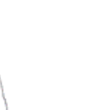
04
공연/전시/이벤트
‘2026 서울 시각예술 넥스트
100’ 심사위원 위촉…청년예
술 생태계 혁신 프로젝트 본
격화
2026-08-06
NEXT
국산 AI 반도체, 올해 600억 투입… 일상·산업 현장 속 대규모 실증 착수