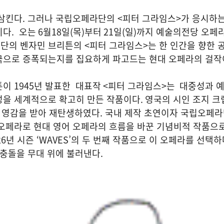
삼킨다. 그러나 국립오페라단의 <피터 그라임스>가 응시하는
이다.
오는
6
월
18
일
(
목
)
부터
21
일
(
일
)
까지 예술의전당 오페
라단의
벤자민 브리튼의
<피터 그라임스>는 한 인간을 향한 
극으로 증폭되는지를 집요하게 파고드는 현대 오페라의 걸작
이 1945년 발표한
대표작
<
피터 그라임스
>는
대중성과 예
성을 세계적으로 확고히 만든 작품이다
.
영국의 시인 조지 크
 영감을 받아 재탄생하였다. 국내 제작 초연이자 국립오페
 오페라로
현대 영어 오페라의 흐름을 바꾼 기념비적 작품으
6년 시즌 ‘WAVES’의 두 번째 작품으로 이 오페라를 선택
 충돌을 무대 위에 불러낸다.