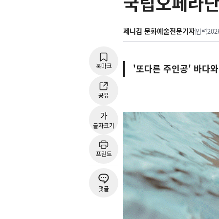
국립오페라단 
제니김 문화예술전문기자
입력
202
북마크
'또다른 주인공' 바다
공유
가
글자크기
프린트
댓글