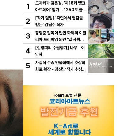
도자화가 김은경, ‘제18회 뱅크
1
아트페어’ 참가… 1250도 불이
빚은 동화 ‘숲속의 만찬’ 선보여
[작가 탐방] '자연에서 영감을
2
받는' 김남주 작가
장항준 감독이 반한 화제의 이탈
3
리아 프리미엄 와인 '일 사피엔
테', '2026 세계태권도 한마
[김영희의 수필향기] 나무 - 이
4
당' 환영만찬 와인 선정!
양하
사실적 수중 인물화에서 추상회
5
화로 확장 - 김진남 작가 추상
연작 "수면선" 선보인다.