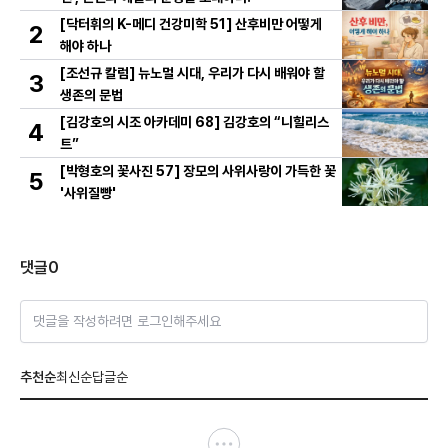
[닥터휘의 K-메디 건강미학 51] 산후비만 어떻게
2
해야 하나
[조선규 칼럼] 뉴노멀 시대, 우리가 다시 배워야 할
3
생존의 문법
[김강호의 시조 아카데미 68] 김강호의 “니힐리스
4
트”
[박형호의 꽃사진 57] 장모의 사위사랑이 가득한 꽃
5
'사위질빵'
댓글
0
댓글을 작성하려면 로그인해주세요
추천순
최신순
답글순