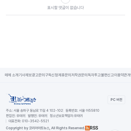
표시할 댓글이 없습니다
매체 소개
기사제보
광고문의
구독신청
제휴문의
저작권문의
독자투고
불편신고
이용약관
개
PC 버전
주소:
서울 송파구 동남로 11길 4 102-102
등록번호:
서울 아55810
편집인:
유태귀
발행인:
유태귀
청소년보호책임자:
유태귀
대표전화:
010-3542-5521
RSS
Copy
right by 코리아아트뉴스,
All Rights Reserved.