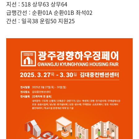
지선 : 518 상무63 상무64
급행간선 : 순환01A 순환01B 좌석02
간선 : 일곡38 운림50 지원25