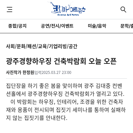
종합/공지
공연/전시/이벤트
미술/음악
문학/
사회/문화/패션/교육/기업
리빙/공간
광주경향하우징 건축박람회 오늘 오픈
사진작가 한정원
입력
2025.03.27 23:00
집단장을 하기 좋은 봄을 맞이하여 광주 김대중 컨벤
션홀에서 광주경향하우징
건축박람회가 열리고 있다.
이 박람회는
하우징, 인테리어, 조경을 위한 건축자
재와 용품이 전시되며 집짓기 세미나를 통하여 실패하
지 않는 집짓기를 안내한다.