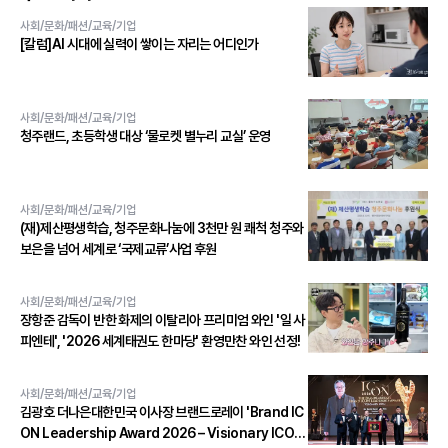
사회/문화/패션/교육/기업
[칼럼]AI 시대에 실력이 쌓이는 자리는 어디인가
사회/문화/패션/교육/기업
청주랜드, 초등학생 대상 ‘물로켓 별누리 교실’ 운영
사회/문화/패션/교육/기업
(재)제산평생학습, 청주문화나눔에 3천만 원 쾌척 청주와
보은을 넘어 세계로 ‘국제교류’사업 후원
사회/문화/패션/교육/기업
장항준 감독이 반한 화제의 이탈리아 프리미엄 와인 '일 사
피엔테', '2026 세계태권도 한마당' 환영만찬 와인 선정!
사회/문화/패션/교육/기업
김광호 더나은대한민국 이사장 브랜드로레이 'Brand IC
ON Leadership Award 2026 – Visionary ICON'