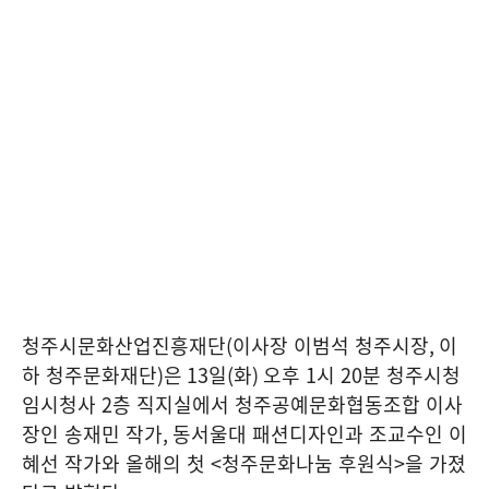
청주시문화산업진흥재단
(
이사장 이범석 청주시장
,
이
하 청주문화재단
)
은
13
일
(
화
)
오후
1
시
20
분 청주시청
임시청사
2
층 직지실에서 청주공예문화협동조합 이사
장인 송재민 작가
,
동서울대 패션디자인과 조교수인 이
혜선 작가와 올해의 첫
<
청주문화나눔 후원식
>
을 가졌