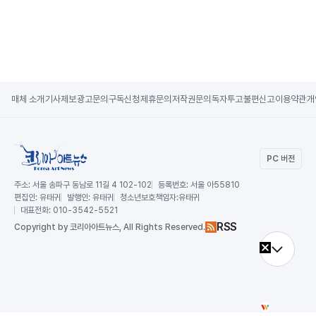
매체 소개
기사제보
광고문의
구독신청
제휴문의
저작권문의
독자투고
불편신고
이용약관
개
PC 버전
주소:
서울 송파구 동남로 11길 4 102-102
등록번호:
서울 아55810
편집인:
유태귀
발행인:
유태귀
청소년보호책임자:
유태귀
대표전화:
010-3542-5521
RSS
Copy
right by 코리아아트뉴스,
All Rights Reserved.