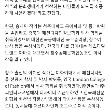
청주의 문화생태계가 성장하는 디딤돌이 되도록 소중
하게 사용하겠다
”
라고 전했다
.
한편
,
송재민 작가는 청주대학교 공예학과 및 동대학원
을 졸업하고 충북대 패션디자인정보학과 박사 학위를
취득하였으며 대한민국공예대전 국무총리상
,
청주예
술상 등을 수상하였다
.
한국의 미를 담아내는 텍스타일
브랜드 까마종 대표면서 청주공예문화협동조합 이사
장을 맡고 있다
.
청주 출신의 이혜선 작가는 이화여대에서 패션디자인
을 전공해 학사 및 박사 학위를
,
영국
London College
of Fashion
에서 석사 학위를 취득하였다
.
㈜한섬과 ㈜
씨인터내셔널에서 디자이너로 근무하였고 한국패션문
화협회
‘
배천범 작품상
’, ‘
올해의 작가상
’
등을 수상하였
으며
,
동서울대 패션디자인과 조교수로 재직 중이다
.