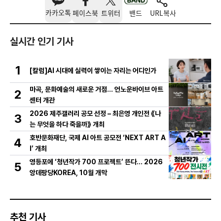
카카오톡
페이스북
트위터
밴드
URL복사
실시간 인기 기사
1
[칼럼]AI 시대에 실력이 쌓이는 자리는 어디인가
마곡, 문화예술의 새로운 거점… 언노운바이브 아트
2
센터 개관
2026 제주갤러리 공모 선정 – 최은영 개인전 《나
3
는 무엇을 하다 죽을까》 개최
호반문화재단, 국제 AI 아트 공모전 ‘NEXT ART A
4
I’ 개최
영등포에 ‘청년작가 700 프로젝트’ 뜬다… 2026
5
앙데팡당KOREA, 10월 개막
추천 기사