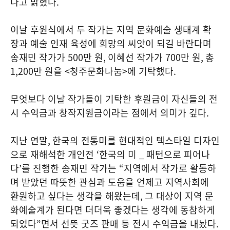
다고 밝혔다
.
이날 후원식에서 두 작가는 지역 문화예술 생태계 확
장과 예술 인재 육성에 희망의 씨앗이 되길 바란다며
송재민 작가가
500
만 원
,
이혜선 작가가
700
만 원
,
총
1,200
만 원을
<
청주문화나눔
>
에 기탁했다
.
무엇보다 이날 작가들이 기탁한 후원금이 자신들의 전
시 수익금과 창작지원금이라는 점에서 의미가 깊다
.
지난 연말
,
한국의 전통미를 현대적인 텍스타일 디자인
으로 재해석한 개인전
‘
한국의 미
_
패턴으로 피어나
다
’
를 진행한 송재민 작가는
“
지역에서 작가로 활동하
며 받았던 따뜻한 관심과 도움을 언제고 지역사회에
환원하고 싶다는 생각을 해왔는데
,
그 대상이 지역 문
화예술계가 된다면 더더욱 좋겠다는 생각에 동참하게
되었다
”
면서 선뜻 굿즈 판매 등 전시 수익금을 내놨다
.