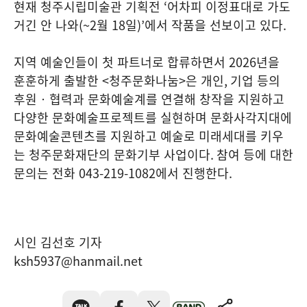
현재 청주시립미술관 기획전
‘
어차피 이정표대로 가도
거긴 안 나와
(~2
월
18
일
)’
에서 작품을 선보이고 있다
.
지역 예술인들이 첫 파트너로 합류하면서
2026
년을
훈훈하게 출발한
<
청주문화나눔
>
은 개인
,
기업 등의
후원‧협력과 문화예술계를 연결해 창작을 지원하고
다양한 문화예술프로젝트를 실현하며 문화사각지대에
문화예술콘텐츠를 지원하고 예술로 미래세대를 키우
는 청주문화재단의 문화기부 사업이다
.
참여 등에 대한
문의는 전화
043-219-1082
에서 진행한다
.
시인 김선호 기자
ksh5937@hanmail.net