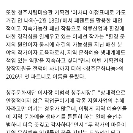
또한 청주시립미술관 기획전
‘
어차피 이정표대로 가도
거긴 안 나와
(~2
월
18
일
)’
에서 폐텐트를 활용한 대안
적이고 지속가능한 패션 작품으로 의류산업과 환경에
대한 경각심을 일깨우고 있는 이혜선 작가는
“
환경 문
제의 원인이자 동시에 해결의 가능성을 지닌 패션 분
야의 작가이자 교육자로서
,
지역 문화예술 생태계에도
책임 있는 역할을 지속하고 싶다
”
면서 이번 기획전의
창작지원금 전액에 사비까지 더해
<
청주문화나눔
>
의
2026
년 첫 파트너로 이름을 올렸다
.
청주문화재단 이사장 이범석 청주시장은
“
상대적으로
안정적이지 않은 직업군이기에 각종 지원사업의 수혜
자라고만 여기는 경우가 많은데
,
이렇게 지역 예술인들
이 지역 문화예술 생태계를 튼튼히 하는 일에 솔선수
범하니 더욱 뜻깊고 감사하다
”
면서
“
두 작가의 마음이
지역 문화예술 인재들의 꿈을 지피는 도화선이 되고
,