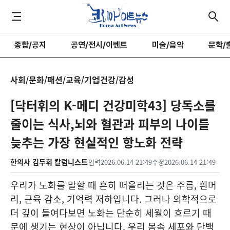
종합/공지
공연/전시/이벤트
미술/음악
문학/
사회/문화/패션/교육/기업
건강/감성
[닥터휘의 K-메디 건강미학43] 당독소를
줄이는 식사,뇌와 혈관과 피부의 나이를
늦추는 가장 현실적인 항노화 전략
한의사 김두휘 칼럼니스트
입력
2026.06.14 21:49
수정
2026.06.14 21:49
우리가 노화를 말할 때 흔히 떠올리는 것은 주름, 흰머
리, 근육 감소, 기억력 저하입니다. 그러나 의학적으로
더 깊이 들여다보면 노화는 단순히 세월이 흐르기 때
문에 생기는 현상이 아닙니다. 우리 몸속 세포와 단백