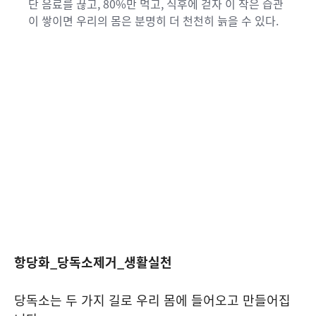
단 음료를 끊고, 80%만 먹고, 식후에 걷자 이 작은 습관
이 쌓이면 우리의 몸은 분명히 더 천천히 늙을 수 있다.
항당화_당독소제거_생활실천
당독소는 두 가지 길로 우리 몸에 들어오고 만들어집