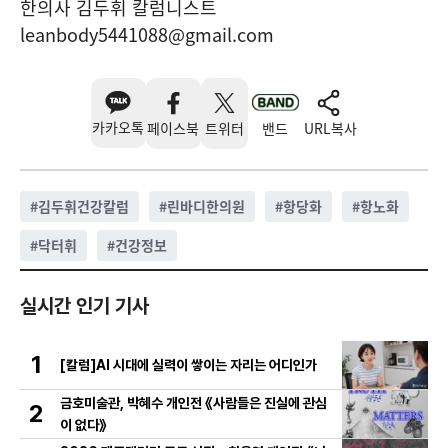
한의사 김두휘 칼럼니스트
leanbody5441088@gmail.com
카카오톡
페이스북
트위터
밴드
URL복사
#
김두휘건강칼럼
#
린바디한의원
#
항당화
#
항노화
#
닥터휘
#
건강정보
실시간 인기 기사
1
[칼럼]AI 시대에 실력이 쌓이는 자리는 어디인가
금호미술관, 박혜수 개인전 《사람들은 진실에 관심
2
이 없다》