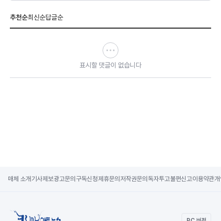
추천순
최신순
답글순
표시할 댓글이 없습니다
매체 소개
기사제보
광고문의
구독신청
제휴문의
저작권문의
독자투고
불편신고
이용약관
개
PC 버전