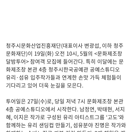
청주시문화산업진흥재단
(
대표이사 변광섭
,
이하 청주
문화재단
)
이
19
일
(
화
)
오전
10
시
, 5
월의
<
문화제조창
달밤투어
>
참여객 모집에 들어간다
.
특히 이달에는 문
화제조창 본관
4
층 청주시한국공예관 공예스튜디오
유리
·
섬유 입주작가들과 연계한 손맛 가득 체험들이
기다리고 있어 더욱 눈길을 모은다
.
투어일은
27
일
(
수
)
로
,
당일 저녁
7
시 문화제조창 본관
4
층 공예스튜디오에서 시작한다
.
남정연
,
박태현
,
서지
혜
,
이지은 작가로 구성된 유리 아티스트그룹
‘
고도
’
와
함께하는 유리 샌딩컵 만들기
,
섬유분야 진명은 작가와