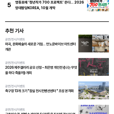
영등포에 ‘청년작가 700 프로젝트’ 뜬다… 2026
5
앙데팡당KOREA, 10월 개막
추천 기사
공연/전시/이벤트
마곡, 문화예술의 새로운 거점… 언노운바이브 아트센터
개관
공연/전시/이벤트
2026 제주갤러리 공모 선정 – 최은영 개인전 《나는 무엇
을 하다 죽을까》 개최
공연/전시/이벤트
축구장 13개 크기 "잠실 전시컨벤션센터 " 조성 본격화
공연/전시/이벤트