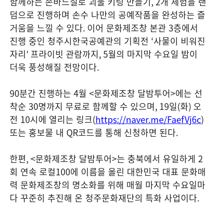
함께하는 손바느질로 괴불 키링 만들기
, 2
개 체험을 랜
덤으로 진행하며 손수 나만의 공예작품을 완성하는 즐
거움을 느낄 수 있다
.
이어 문화제조창 본관
3
층에서
진행 중인 청주시한국공예관의 기획전
‘
사물이 비워진
자리
’
프라이빗 관람까지
, 5
월의 마지막 수요일 밤이
더욱 풍성해질 전망이다
.
90
분간 진행하는
4
월
<
문화제조창 달밤투어
>
에는 선
착순
30
명까지 무료로 함께할 수 있으며
, 19
일
(
화
)
오
전
10
시에 열리는 링크
(
https://naver.me/FaefVj6c
)
또는 홍보물 내
QR
코드를 통해 신청하면 된다
.
한편
, <
문화제조창 달밤투어
>
는 충북에서 유일하게
2
회 연속 로컬
100
에 이름을 올린 대한민국 대표 문화매
력 문화제조창의 명소화를 위해 매월 마지막 수요일마
다 꾸준히 추진해 온 청주문화재단의 특화 사업이다
.