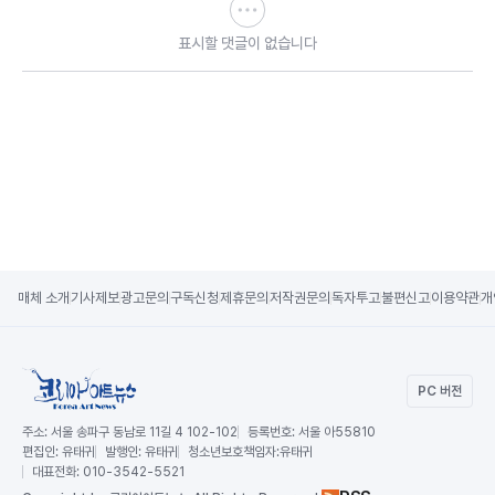
표시할 댓글이 없습니다
매체 소개
기사제보
광고문의
구독신청
제휴문의
저작권문의
독자투고
불편신고
이용약관
개
PC 버전
주소:
서울 송파구 동남로 11길 4 102-102
등록번호:
서울 아55810
편집인:
유태귀
발행인:
유태귀
청소년보호책임자:
유태귀
대표전화:
010-3542-5521