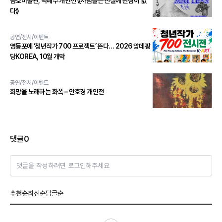
금호미술관, 박혜수 개인전 《사람들은 진실에 관심이 없
다》
공연/전시/이벤트
영등포에 ‘청년작가 700 프로젝트’ 뜬다… 2026 앙데팡
당KOREA, 10월 개막
공연/전시/이벤트
희망을 노래하는 화폭 – 안호경 개인전
댓글
0
댓글을 작성하려면 로그인해주세요
추천순
최신순
답글순