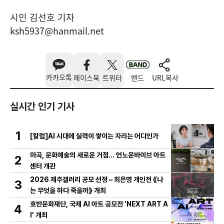
시인 김선호 기자
ksh5937@hanmail.net
카카오톡
페이스북
트위터
밴드
URL복사
실시간 인기 기사
1
[칼럼]AI 시대에 실력이 쌓이는 자리는 어디인가
마곡, 문화예술의 새로운 거점… 언노운바이브 아트
2
센터 개관
2026 제주갤러리 공모 선정 – 최은영 개인전 《나
3
는 무엇을 하다 죽을까》 개최
호반문화재단, 국제 AI 아트 공모전 ‘NEXT ART A
4
I’ 개최