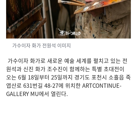
가수이자 화가 전원석 이미지
가수이자 화가로 새로운 예술 세계를 펼치고 있는 전
원석과 신진 화가 조수진이 함께하는 특별 초대전이
오는
6
월
18
일부터
25
일까지 경기도 포천시 소흘읍 죽
엽산로
631
번길
48-27
에 위치한
ARTCONTINUE-
GALLERY MU
에서 열린다
.