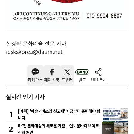
신경식 문화예술 전문 기자
idskskorea@daum.net
카카오톡
페이스북
트위터
밴드
URL복사
실시간 인기 기사
[기획] '미술서비스업 신고제' 지금부터 준비해야 합
1
니다.
마곡, 문화예술의 새로운 거점… 언노운바이브 아트
2
센터 개관