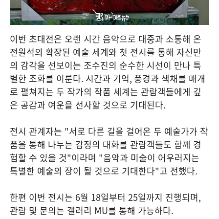
이번 초대전은 오랜 시간 음악으로 대중과 소통해 온
전원석의 확장된 예술 세계와 첫 전시를 통해 자신만
의 감각을 선보이는 조수진의 순수한 시선이 만나 특
별한 조화를 이룬다
.
시간과 기억
,
풍경과 색채를 매개
로 펼쳐지는 두 작가의 작품 세계는 관람객들에게 깊
은 공감과 여운을 선사할 것으로 기대된다
.
전시 관계자는
"
서로 다른 길을 걸어온 두 예술가가 작
품을 통해 나누는 감정의 대화를 관람객들도 함께 경
험할 수 있을 것
"
이라며
"
음악과 미술이 어우러지는
특별한 예술의 장이 될 것으로 기대한다
"
고 전했다
.
한편 이번 전시는
6
월
18
일부터
25
일까지 진행되며
,
관람 및 문의는 갤러리
MU
를 통해 가능하다
.