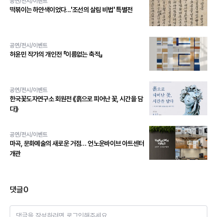
공연/전시/이벤트
떡볶이는 하얀색이었다...'조선의 살림 비법' 특별전
공연/전시/이벤트
허윤민 작가의 개인전 『이름없는 축적』
공연/전시/이벤트
한국꽃도자연구소 회원전 《흙으로 피어난 꽃, 시간을 담
다》
공연/전시/이벤트
마곡, 문화예술의 새로운 거점… 언노운바이브 아트센터
개관
댓글
0
댓글을 작성하려면 로그인해주세요