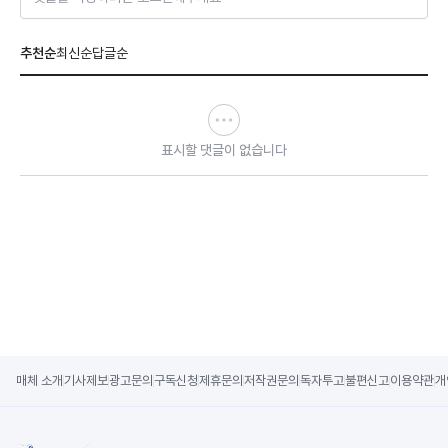
추천순
최신순
답글순
표시할 댓글이 없습니다
매체 소개
기사제보
광고문의
구독신청
제휴문의
저작권문의
독자투고
불편신고
이용약관
개