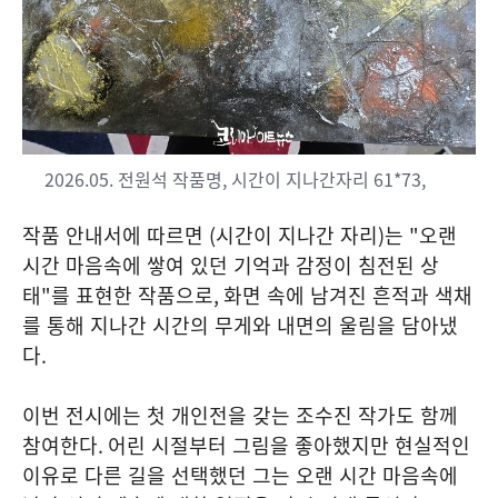
2026.05. 전원석 작품명, 시간이 지나간자리 61*73,
작품 안내서에 따르면
(
시간이 지나간 자리
)
는
"
오랜
시간 마음속에 쌓여 있던 기억과 감정이 침전된 상
태
"
를 표현한 작품으로
,
화면 속에 남겨진 흔적과 색채
를 통해 지나간 시간의 무게와 내면의 울림을 담아냈
다
.
이번 전시에는 첫 개인전을 갖는 조수진 작가도 함께
참여한다
.
어린 시절부터 그림을 좋아했지만 현실적인
이유로 다른 길을 선택했던 그는 오랜 시간 마음속에