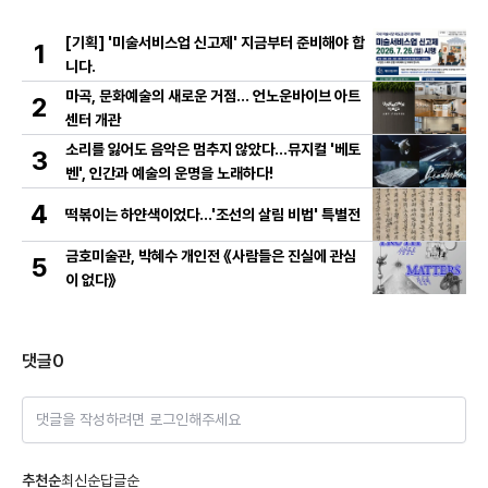
[기획] '미술서비스업 신고제' 지금부터 준비해야 합
1
니다.
마곡, 문화예술의 새로운 거점… 언노운바이브 아트
2
센터 개관
소리를 잃어도 음악은 멈추지 않았다…뮤지컬 '베토
3
벤', 인간과 예술의 운명을 노래하다!
4
떡볶이는 하얀색이었다...'조선의 살림 비법' 특별전
금호미술관, 박혜수 개인전 《사람들은 진실에 관심
5
이 없다》
댓글
0
댓글을 작성하려면 로그인해주세요
추천순
최신순
답글순