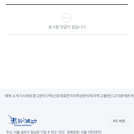
표시할 댓글이 없습니다
매체 소개
기사제보
광고문의
구독신청
제휴문의
저작권문의
독자투고
불편신고
이용약관
개
PC 버전
주소:
서울 송파구 동남로 11길 4 102-102
등록번호:
서울 아55810