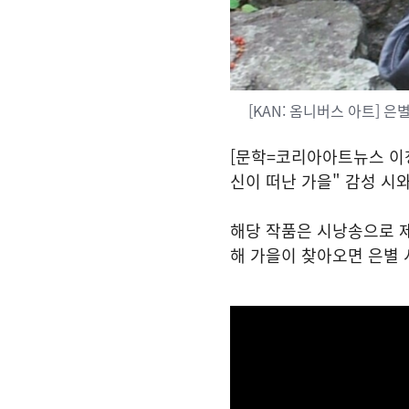
[KAN: 옴니버스 아트] 은
[문학=코리아아트뉴스 이
신이 떠난 가을" 감성 시
해당 작품은 시낭송으로 제
해 가을이 찾아오면 은별 