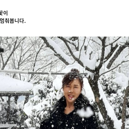
눈꽃이
 멈춰봅니다.