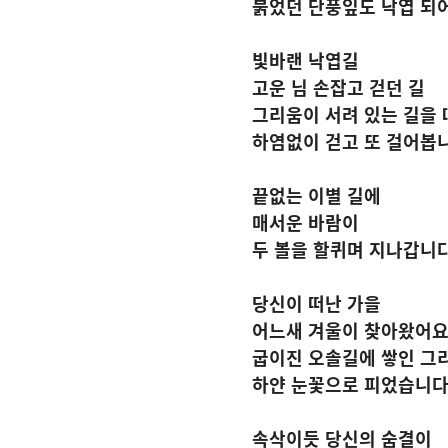
붉었던 단풍잎도 낙엽 되
빛바랜 낙엽길
고운 님 손잡고 걷던 길
그리움이 서려 있는 길을 
하염없이 걷고 또 걸어봅
끝없는 이별 길에
매서운 바람이
두 볼을 할퀴며 지나갑니
당신이 떠난 가을
어느새 겨울이 찾아왔어
굽이진 오솔길에 쌓인 그
하얀 눈꽃으로 피었습니
속삭이듯 당신의 숨결이