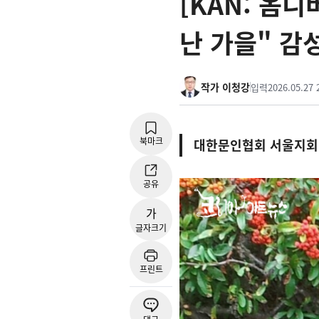
[KAN: 옴
난 가을" 감
작가 이청강
입력
2026.05.27 
북마크
대한문인협회 서울지회 
공유
가
글자크기
프린트