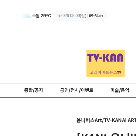
수원
29
ºC
2026.08.09(일)
09:54
04
종합/공지
공연/전시/이벤트
미술/음악
옴니버스Art/TV-KAN
AI AR