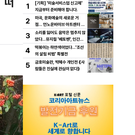
 떠
[기획] '미술서비스업 신고제'
1
지금부터 준비해야 합니다.
마곡, 문화예술의 새로운 거
2
점… 언노운바이브 아트센터 개
관
소리를 잃어도 음악은 멈추지 않
3
았다…뮤지컬 '베토벤', 인간과
예술의 운명을 노래하다!
떡볶이는 하얀색이었다...'조선
4
의 살림 비법' 특별전
금호미술관, 박혜수 개인전 《사
5
람들은 진실에 관심이 없다》