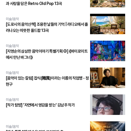
과 사랑을 담은 Retro Old Pop 13곡
미술/음악
[도로시의 음악산책] 조용한 날들의 기억 | 라디오에서 흘
러나오는 따뜻한 올드팝 13곡
미술/음악
[지영순의 삼삼한 음악이야기 특별기획 ④] 《바이로이트
에서 만난 바그너》
미술/음악
[음악이 있는 칼럼] 잡식(雜識)이라는 이름의 직업병 - 정
현구
미술/음악
[작가 탐방] '자연에서 영감을 받는' 김남주 작가
미술/음악