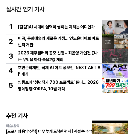
실시간 인기 기사
1
[칼럼]AI 시대에 실력이 쌓이는 자리는 어디인가
마곡, 문화예술의 새로운 거점… 언노운바이브 아트
2
센터 개관
2026 제주갤러리 공모 선정 – 최은영 개인전 《나
3
는 무엇을 하다 죽을까》 개최
호반문화재단, 국제 AI 아트 공모전 ‘NEXT ART A
4
I’ 개최
영등포에 ‘청년작가 700 프로젝트’ 뜬다… 2026
5
앙데팡당KOREA, 10월 개막
추천 기사
미술/음악
[도로시의 음악 산책] 너무 늦게 도착한 편지 | 계절 속 추억