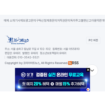
매체 소개
기사제보
광고문의
구독신청
제휴문의
저작권문의
독자투고
불편신고
이용약관
개
PC 버전
주소:
서울 송파구 동남로 11길 4 102-102
등록번호:
서울 아55810
편집인:
유태귀
발행인:
유태귀
청소년보호책임자:
유태귀
대표전화:
010-3542-5521
RSS
Copy
right by 코리아아트뉴스,
All Rights Reserved.