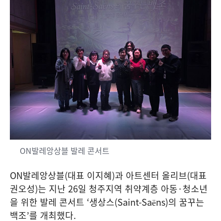
ON발레앙상블 발레 콘서트
ON
발레앙상블
(
대표 이지혜
)
과 아트센터 올리브
(
대표
권오성
)
는 지난
26
일 청주지역 취약계층 아동
·
청소년
을 위한 발레 콘서트
‘
생상스
(Saint-Saëns)
의 꿈꾸는
백조
’
를 개최했다
.