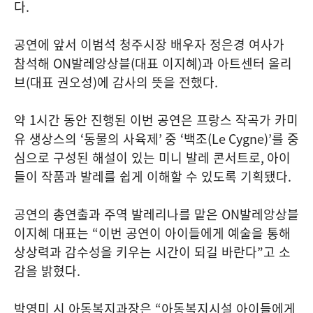
다
.
공연에 앞서 이범석 청주시장 배우자 정은경 여사가
참석해
ON
발레앙상블
(
대표 이지혜
)
과 아트센터 올리
브
(
대표 권오성
)
에 감사의 뜻을 전했다
.
약
1
시간 동안 진행된 이번 공연은 프랑스 작곡가 카미
유 생상스의
‘
동물의 사육제
’
중
‘
백조
(Le Cygne)’
를 중
심으로 구성된 해설이 있는 미니 발레 콘서트로
,
아이
들이 작품과 발레를 쉽게 이해할 수 있도록 기획됐다
.
공연의 총연출과 주역 발레리나를 맡은
ON
발레앙상블
이지혜 대표는
“
이번 공연이 아이들에게 예술을 통해
상상력과 감수성을 키우는 시간이 되길 바란다
”
고 소
감을 밝혔다
.
박영미 시 아동복지과장은
“
아동복지시설 아이들에게