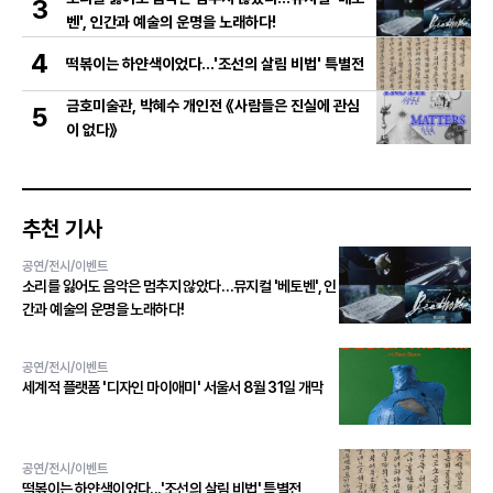
3
벤', 인간과 예술의 운명을 노래하다!
4
떡볶이는 하얀색이었다...'조선의 살림 비법' 특별전
금호미술관, 박혜수 개인전 《사람들은 진실에 관심
5
이 없다》
추천 기사
공연/전시/이벤트
소리를 잃어도 음악은 멈추지 않았다…뮤지컬 '베토벤', 인
간과 예술의 운명을 노래하다!
공연/전시/이벤트
세계적 플랫폼 '디자인 마이애미' 서울서 8월 31일 개막
공연/전시/이벤트
떡볶이는 하얀색이었다...'조선의 살림 비법' 특별전