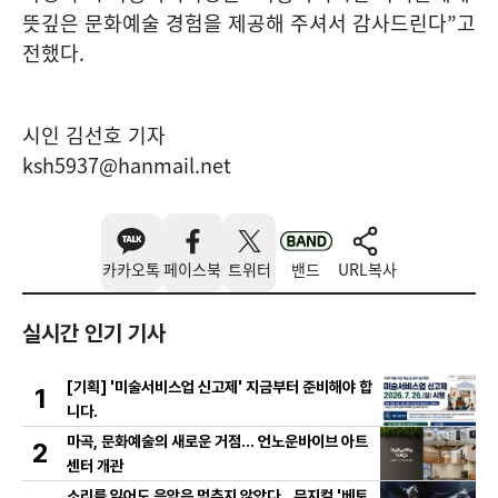
뜻깊은 문화예술 경험을 제공해 주셔서 감사드린다
”
고
전했다
.
시인 김선호 기자
ksh5937@hanmail.net
카카오톡
페이스북
트위터
밴드
URL복사
실시간 인기 기사
[기획] '미술서비스업 신고제' 지금부터 준비해야 합
1
니다.
마곡, 문화예술의 새로운 거점… 언노운바이브 아트
2
센터 개관
소리를 잃어도 음악은 멈추지 않았다…뮤지컬 '베토