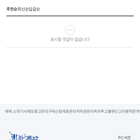
추천순
최신순
답글순
표시할 댓글이 없습니다
매체 소개
기사제보
광고문의
구독신청
제휴문의
저작권문의
독자투고
불편신고
이용약관
개
PC 버전