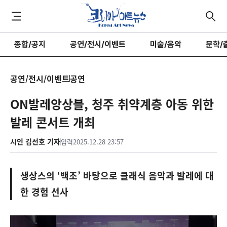
종합/공지
공연/전시/이벤트
미술/음악
문학/
공연/전시/이벤트
공연
ON발레앙상블, 청주 취약계층 아동 위한
발레 콘서트 개최
시인 김선호 기자
입력
2025.12.28 23:57
생상스의 ‘백조’ 바탕으로 클래식 음악과 발레에 대
한 경험 선사