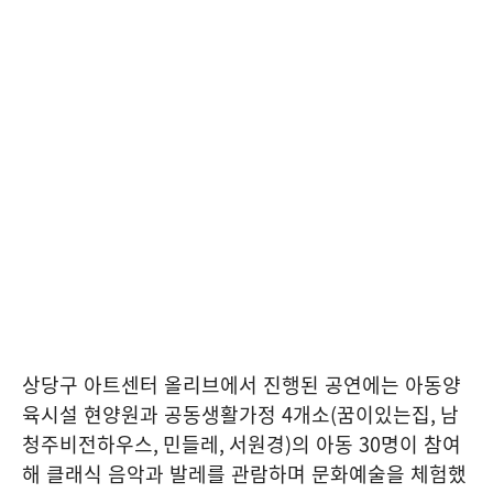
상당구 아트센터 올리브에서 진행된 공연에는 아동양
육시설 현양원과 공동생활가정
4
개소
(
꿈이있는집
,
남
청주비전하우스
,
민들레
,
서원경
)
의 아동
30
명이 참여
해 클래식 음악과 발레를 관람하며 문화예술을 체험했