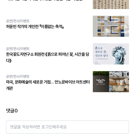
공연/전시/이벤트
허윤민 작가의 개인전 『이름없는 축적』
공연/전시/이벤트
한국꽃도자연구소 회원전 《흙으로 피어난 꽃, 시간을 담
다》
공연/전시/이벤트
마곡, 문화예술의 새로운 거점… 언노운바이브 아트센터
개관
댓글
0
댓글을 작성하려면 로그인해주세요