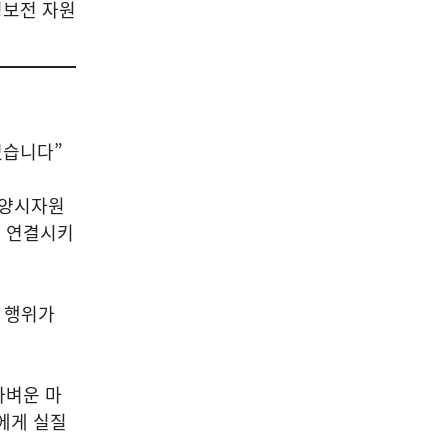
경보전 자원
였습니다”
고양시자원
로 연결시키
한 행위가
가벼운 마
에게 실질