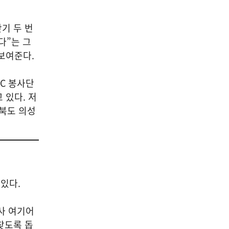
04
반기 두 번
다”는 그
보여준다.
공연/전시/이벤트
C 봉사단
‘2026 서울 시각예술 넥스트
 있다. 저
100’ 심사위원 위촉…청년예
상북도 의성
술 생태계 혁신 프로젝트 본
격화
2026-08-06
NEXT
국산 AI 반도체, 올해 600억 투입… 일상·산업 현장 속 대규모 실증 착수
있다.
사 여기어
찾도록 돕