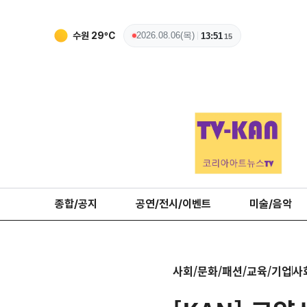
수원
29
ºC
2026.08.06(목)
13:51
16
종합/공지
공연/전시/이벤트
미술/음악
사회/문화/패션/교육/기업
사