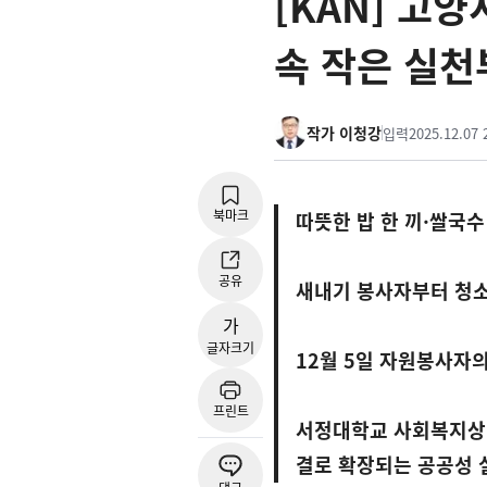
[KAN] 고
속 작은 실
작가 이청강
입력
2025.12.07 
북마크
따뜻한 밥 한 끼·쌀국
공유
새내기 봉사자부터 청소
가
글자크기
12월 5일 자원봉사자
프린트
서정대학교 사회복지상담
결로 확장되는 공공성 