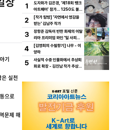
일상
도자화가 김은경, ‘제18회 뱅크
1
아트페어’ 참가… 1250도 불이
빚은 동화 ‘숲속의 만찬’ 선보여
[작가 탐방] '자연에서 영감을
2
받는' 김남주 작가
장항준 감독이 반한 화제의 이탈
3
리아 프리미엄 와인 '일 사피엔
테', '2026 세계태권도 한마
[김영희의 수필향기] 나무 - 이
4
당' 환영만찬 와인 선정!
양하
이야기
사실적 수중 인물화에서 추상회
5
화로 확장 - 김진남 작가 추상
연작 "수면선" 선보인다.
작은 실천
행동으로
지역문제 해