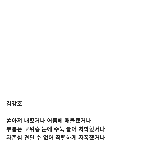
김강호
쏟아져 내렸거나 어둠에 매몰됐거나
부릅뜬 고위층 눈에 주눅 들어 처박혔거나
자존심 견딜 수 없어 작렬하게 자폭했거나