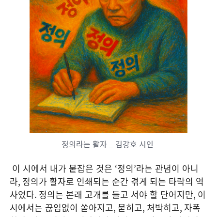
정의라는 활자 _ 김강호 시인
이 시에서 내가 붙잡은 것은
‘
정의
’
라는 관념이 아니
라
,
정의가 활자로 인쇄되는 순간 겪게 되는 타락의 역
사였다
.
정의는 본래 고개를 들고 서야 할 단어지만
,
이
시에서는 끊임없이 쏟아지고
,
묻히고
,
처박히고
,
자폭