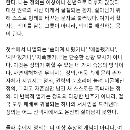
한다
.
나는 정의를 이상이나 신념으로 다루지 않았다
.
대신 권력의 시선 아래서 굴절되는 활자
,
살아남기 위
해 스스로 형태를 바꾸는 문자로 불러냈다
.
여기서 활
자는 의미를 담는 그릇이 아니라
,
의미를 배신하는 몸
이 된다
.
첫수에서 나열되는
‘
쏟아져 내렸거나
’, ‘
매몰됐거나
’,
‘
처박혔거나
’, ‘
자폭했거나
’
는 단순한 상황 묘사가 아니
다
.
이것은 정의가 취할 수 있는 네 가지 죽음의 방식이
다
.
자연재해처럼 무너지는 정의
,
어둠 속에 묻혀 존재
자체가 지워지는 정의
,
권력의 눈초리에 눌려 비굴해진
정의
,
그리고 자존심만 남긴 채 스스로를 폭파하는 정
의
.
이 반복적 열거는 정의의 다양한 변주가 아니라
,
결
국 모두 패배로 귀결되는 하나의 서사임을 드러낸다
.
정의는 어느 선택지에서도 온전히 살아남지 못한다
.
둘째 수에서 정의는 더 이상 추상적 개념이 아니다
.
여