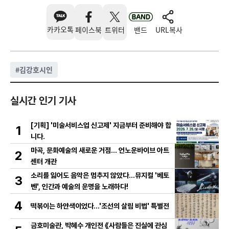
카카오톡
페이스북
트위터
밴드
URL복사
#
김강호시인
실시간 인기 기사
[기획] '미술서비스업 신고제' 지금부터 준비해야 합
1
니다.
마곡, 문화예술의 새로운 거점… 언노운바이브 아트
2
센터 개관
소리를 잃어도 음악은 멈추지 않았다…뮤지컬 '베토
3
벤', 인간과 예술의 운명을 노래하다!
4
떡볶이는 하얀색이었다...'조선의 살림 비법' 특별전
금호미술관, 박혜수 개인전 《사람들은 진실에 관심