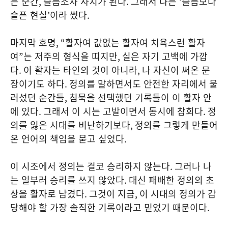
는 순간
,
슬픔조차 사치가 된다
.
그래서 나는
‘
슬픔보다
슬픈 현실
’
이라 썼다
.
마지막 호명
, “
활자여 값없는 활자여 치욕스런 활자
여
”
는 저주의 형식을 띠지만
,
실은 자기 고백에 가깝
다
.
이 활자는 타인의 것이 아니라
,
나 자신이 써온 문
장이기도 하다
.
정의를 말하면서도 안전한 자리에서 물
러섰던 순간들
,
침묵을 선택했던 기록들이 이 활자 안
에 있다
.
그래서 이 시는 고발이면서 동시에 참회다
.
정
의를 잃은 시대를 비난하기보다
,
정의를 그렇게 만들어
온 언어의 책임을 묻고 싶었다
.
이 시조에서 정의는 결코 승리하지 않는다
.
그러나 나
는 일부러 승리를 쓰지 않았다
.
대신 패배한 정의의 초
상을 활자로 남겼다
.
그것이 지금
,
이 시대의 정의가 감
당해야 할 가장 솔직한 기록이라고 믿었기 때문이다
.