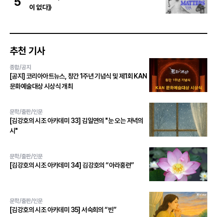
5
이 없다》
추천 기사
종합/공지
[공지] 코리아아트뉴스, 창간 1주년 기념식 및 제1회 KAN
문화예술대상 시상식 개최
문학/출판/인문
[김강호의 시조 아카데미 33] 김일연의 "눈 오는 저녁의
시"
문학/출판/인문
[김강호의 시조 아카데미 34] 김강호의 “아라홍련”
문학/출판/인문
[김강호의 시조 아카데미 35] 서숙희의 “빈”