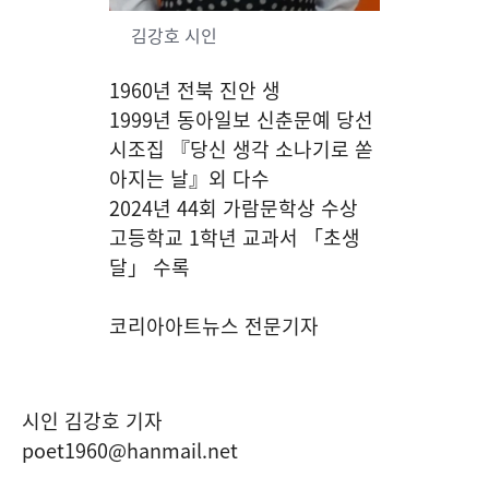
김강호 시인
1960년 전북 진안 생
1999년 동아일보 신춘문예 당선
시조집
『
당신 생각 소나기로 쏟
아지는 날
』외 다수
2024년 44회 가람문학상 수상
고등학교 1학년 교과서 「초생
달」 수록
코리아아트뉴스 전문기자
시인 김강호 기자
poet1960@hanmail.net