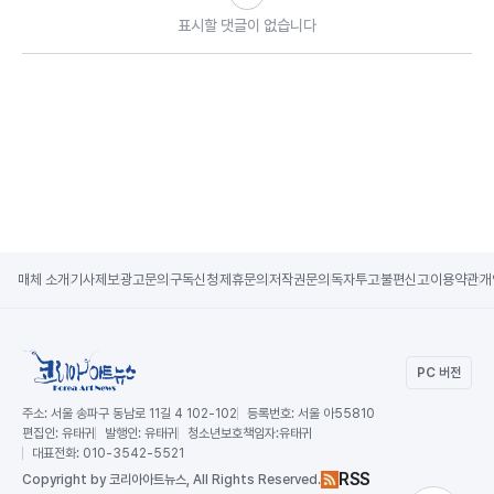
표시할 댓글이 없습니다
매체 소개
기사제보
광고문의
구독신청
제휴문의
저작권문의
독자투고
불편신고
이용약관
개
PC 버전
주소:
서울 송파구 동남로 11길 4 102-102
등록번호:
서울 아55810
편집인:
유태귀
발행인:
유태귀
청소년보호책임자:
유태귀
대표전화:
010-3542-5521
RSS
Copy
right by 코리아아트뉴스,
All Rights Reserved.