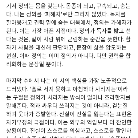
기서 정의는 몸을 갖는다
.
몸종이 되고
,
구속되고
,
숨는
다
.
나는 정의를
‘
피해자
’
로만 그리지 않았다
.
독자를
깔아뭉개고 권력 밑에 숨는 대목에서
,
정의는 가해자가
된다
.
이는 가장 아픈 지점이다
.
정의가 독자를 밟고 선
다는 것은
,
말이 사람 위에 군림하는 순간을 뜻한다
.
활
자가 사람을 대신해 판단하고
,
문장이 삶을 압도하는
현실
.
이때 정의는 이미 정의가 아니다
.
다만 권력을 합
리화하는 문장일 뿐이다
.
마지막 수에서 나는 이 시의 핵심을 가장 노골적으로
드러냈다
. ‘
홀로 서지 못하고 아첨하다 사라지는
’
이라
는 구절은 정의가 사라지는 방식이 얼마나 초라한지를
말해준다
.
적과 싸우다 쓰러지는 것이 아니라
,
곁눈질
하며 웃다가 증발한다
.
진실이 진실을 잃는다는 표현은
자기부정의 극점이다
.
이는 외부의 억압보다 더 잔인한
상황이다
.
진실이 스스로를 의심하고
,
스스로를 할인하