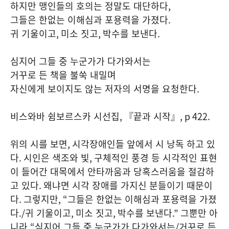
하지만 맹인들의 호의는 정말도 대단하다
,
그들은 한없는 이해심과 포용력을 가졌다
.
귀 기울이고
,
미소 짓고
,
박수를 보낸다
.
심지어 그들 중 누군가가 다가와서는
거꾸로 든 책을 불쑥 내밀며
자신에게 보이지도 않는 저자의 서명을 요청한다
.
비스와바 쉼보르스카 시선집
,
『끝과 시작』
, p 422.
위의 시를 보면
,
시각장애인들 앞에서 시 낭독 하고 있
다
.
시인은 색조와 빛
,
구체적인 풍경 등 시각적인 표현
이 들어간 대목에서 안타까움과 당혹스러움을 절감하
고 있다
.
왜냐면 시각 장애를 가지신 분들이기 때문이
다
.
그렇지만
, “
그들은 한없는 이해심과 포용력을 가졌
다
./
귀 기울이고
,
미소 짓고
,
박수를 보낸다
.”
그뿐만 아
니라
“
심지어 그들 중 누군가가 다가와서는
/
거꾸로 든