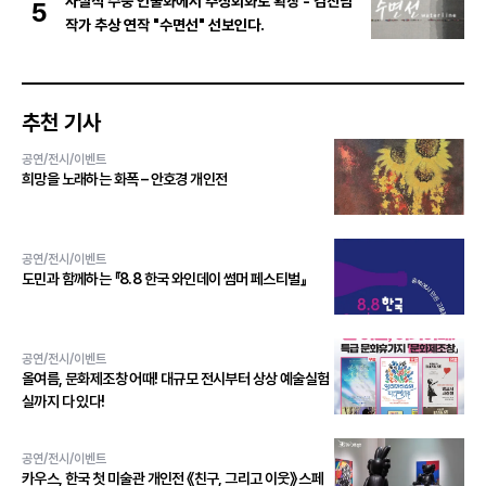
사실적 수중 인물화에서 추상회화로 확장 - 김진남
5
작가 추상 연작 "수면선" 선보인다.
추천 기사
공연/전시/이벤트
희망을 노래하는 화폭 – 안호경 개인전
공연/전시/이벤트
도민과 함께하는 『8.8 한국 와인데이 썸머 페스티벌』
공연/전시/이벤트
올여름, 문화제조창 어때! 대규모 전시부터 상상 예술실험
실까지 다 있다!
공연/전시/이벤트
카우스, 한국 첫 미술관 개인전 《친구, 그리고 이웃》 스페