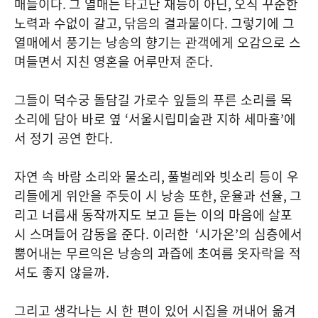
매들이다
.
그 열매는 타고난 재능이 아닌
,
오직 꾸준한
노력과 수없이 갈고
,
닦음의 결과물이다
.
그렇기에 그
열매에서 풍기는 낭송의 향기는 관객에게 오감으로 스
며들면서 지친 영혼을 어루만져 준다
.
그들이 덕수궁 돌담길 가로수 잎들의 푸른 소리를 목
소리에 담아 바로 옆
‘
서울시립미술관 지하 세마홀
’
에
서 정기 공연 한다
.
자연 속 바람 소리와 물소리
,
풀벌레와 빗소리 등이 우
리들에게 위안을 주듯이 시 낭송 또한
,
운율과 선율
,
그
리고 너름새 동작까지도 보고 듣는 이의 마음에 살포
시 스며들어 감동을 준다. 이러한
‘
시가온
’
의 심층에서
뿜어내는 무르익은 낭송의 과즙에 초여름 옷자락을 적
셔도 좋지 않을까
.
그리고 생각나는 시 한 편이 있어 시집을 꺼내어 옮겨