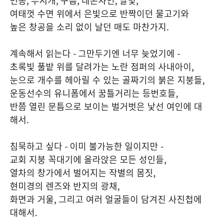
먼동
,
무지개
,
구름
,
네온사인
,
달빛
,
여태껏 수면 위에서 은빛으로 반짝이던 물고기와
높은 창공을 소리 없이 날던 매도 마찬가지
.
계속해서 읽는다
-
그만두기엔 너무 늦었기에
-
초록빛 풀밭 위를 달려가는 노란 점퍼의 사내아이
,
눈으로 개수를 헤아릴 수 있는 골짜기의 붉은 지붕들
,
운동선수의 유니폼에서 꿈틀거리는 등번호들
,
반쯤 열린 문틈으로 보이는 벌거벗은 낯선 여인에 대
해서
.
침묵하고 싶다
-
이미 불가능한 일이지만
-
교회 지붕 꼭대기에 올라앉은 모든 성인들
,
열차의 창가에서 벌어지는 작별의 몸짓
,
현미경의 렌즈와 반지의 광채
,
화면과 거울
,
그리고 여러 얼굴들이 담겨진 사진첩에
대해서
.