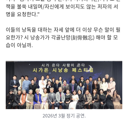
책을 불쑥 내밀며
/
자신에게 보이지도 않는 저자의 서
명을 요청한다
.”
이들의 낭독을 대하는 자세 앞에 더 이상 무슨 말이 필
요한가
?
시 낭송가가 각골난망
(
刻骨難忘
)
해야 할 모
습이 아닐까
.
2026년 3월 정기 공연.