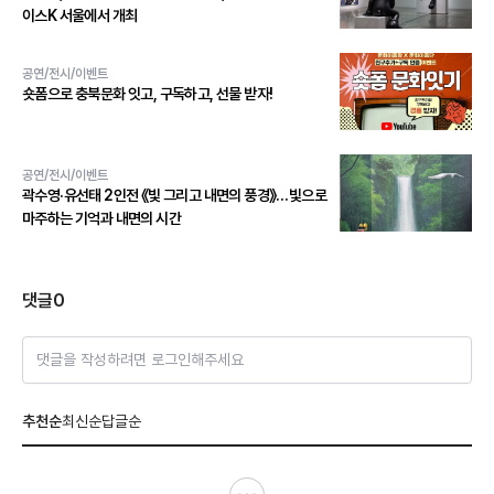
이스K 서울에서 개최
공연/전시/이벤트
숏폼으로 충북문화 잇고, 구독하고, 선물 받자!
공연/전시/이벤트
곽수영·유선태 2인전 《빛 그리고 내면의 풍경》…빛으로
마주하는 기억과 내면의 시간
댓글
0
댓글을 작성하려면 로그인해주세요
추천순
최신순
답글순