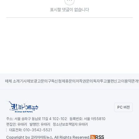
표시할 댓글이 없습니다
매체 소개
기사제보
광고문의
구독신청
제휴문의
저작권문의
독자투고
불편신고
이용약관
개
PC 버전
주소:
서울 송파구 동남로 11길 4 102-102
등록번호:
서울 아55810
편집인:
유태귀
발행인:
유태귀
청소년보호책임자:
유태귀
대표전화:
010-3542-5521
RSS
Copy
right by 코리아아트뉴스,
All Rights Reserved.