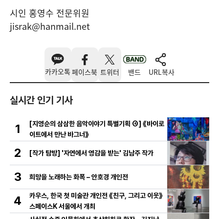
시인 홍영수 전문위원
jisrak@hanmail.net
카카오톡
페이스북
트위터
밴드
URL복사
실시간 인기 기사
[지영순의 삼삼한 음악이야기 특별기획 ④] 《바이로
1
이트에서 만난 바그너》
2
[작가 탐방] '자연에서 영감을 받는' 김남주 작가
3
희망을 노래하는 화폭 – 안호경 개인전
카우스, 한국 첫 미술관 개인전 《친구, 그리고 이웃》
4
스페이스K 서울에서 개최