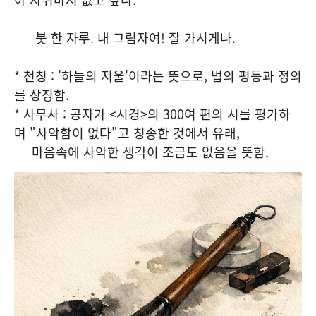
붓 한 자루. 내 그림자여! 잘 가시게나.
* 천칭 : '하늘의 저울'이라는 뜻으로, 법의 평등과 정의
를 상징함.
* 사무사 : 공자가 <시경>의 300여 편의 시를 평가하
며 "사악함이 없다"고 칭송한 것에서 유래,
마음속에 사악한 생각이 조금도 없음을 뜻함.