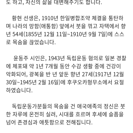
도 하고, 자신의 삶을 대변해주기도 합니다.
황현 선생은, 1910년 한일병합조약 체결을 통탄하
며 나라의 망함(애통함) 앞에서 붓을 꺾고 자택에서 향
년 54세(1855년 12월 11일~1910년 9월 7일)에 스스
로 목숨을 끊었습니다.
윤동주 시인은, 1943년 독립운동 혐의로 일본 경찰
에 체포돼 약 1년 7개월 동안 수감 생활 중에 건강이
악화되어, 광복을 반 년 앞둔 향년 27세(1917년 12월
30일~1945년 2월 16일)에 후쿠오카형무소에서 요절
하였습니다.
독립운동가분들의 목숨을 건 애국애족의 정신은 붓
한 자루에 온전히 실려, 시대를 흐르며 후세에 슬픔을
넘어 존경심과 애틋함으로 전해집니다.