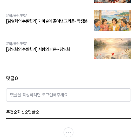
문학/출판/인문
[김영희의 수필향기] 가마솥에 끓여낸 그리움- 박정분
문학/출판/인문
[김영희의 수필향기] 사랑의 파문 - 김영희
댓글
0
댓글을 작성하려면 로그인해주세요
추천순
최신순
답글순