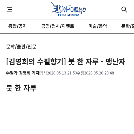
종합/공지
공연/전시/이벤트
미술/음악
문학/
문학/출판/인문
[김영희의 수필향기] 붓 한 자루 - 맹난자
수필가 김영희 기자
입력
2026.05.13 21:50
수정
2026.05.20 20:48
붓 한 자루