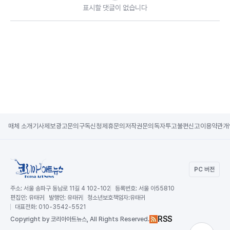
표시할 댓글이 없습니다
매체 소개
기사제보
광고문의
구독신청
제휴문의
저작권문의
독자투고
불편신고
이용약관
개
PC 버전
주소:
서울 송파구 동남로 11길 4 102-102
등록번호:
서울 아55810
편집인:
유태귀
발행인:
유태귀
청소년보호책임자:
유태귀
대표전화:
010-3542-5521
RSS
Copy
right by 코리아아트뉴스,
All Rights Reserved.