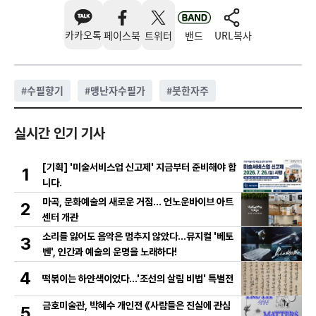
카카오톡
페이스북
트위터
밴드
URL복사
#
수필향기
#
맹난자수필가
#
붓한자주
실시간 인기 기사
[기획] '미술서비스업 신고제' 지금부터 준비해야 합
1
니다.
마곡, 문화예술의 새로운 거점… 언노운바이브 아트
2
센터 개관
소리를 잃어도 음악은 멈추지 않았다…뮤지컬 '베토
3
벤', 인간과 예술의 운명을 노래하다!
4
떡볶이는 하얀색이었다...'조선의 살림 비법' 특별전
금호미술관, 박혜수 개인전 《사람들은 진실에 관심
5