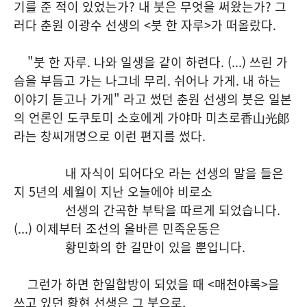
기를 준 적이 있었는가? 내 붓은 무엇을 써왔는가? 그
러다 춘원 이광수 선생의 <붓 한 자루>가 떠올랐다.
"붓 한 자루. 나와 일생을 같이 하련다. (...) 쓰린 가
슴을 부듬고 가는 나그네 무리. 쉬어나 가게. 내 하는
이야기 듣고나 가게" 라고 썼던 춘원 선생의 붓은 일본
의 언론인 도쿠토미 소호에게 가야마 미츠로香山光郞
라는 창씨개명으로 이런 편지를 썼다.
내 자식이 되어다오 라는 선생의 말을 들은
지 5년의 세월이 지난 오늘에야 비로소
선생의 간곡한 부탁을 따르게 되었습니다.
(...) 이제부터 조선의 올바른 민족운동은
황민화의 한 길만이 있을 뿐입니다.
그런가 하면 한일합방이 되었을 때 <매천야록>을
쓰고 있던 황현 선생은 그 붓으로,