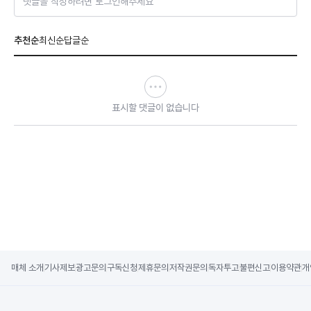
댓글을 작성하려면 로그인해주세요
추천순
최신순
답글순
표시할 댓글이 없습니다
매체 소개
기사제보
광고문의
구독신청
제휴문의
저작권문의
독자투고
불편신고
이용약관
개