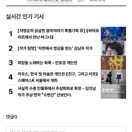
실시간 인기 기사
[지영순의 삼삼한 음악이야기 특별기획 ④] 《바이로
1
이트에서 만난 바그너》
2
[작가 탐방] '자연에서 영감을 받는' 김남주 작가
3
희망을 노래하는 화폭 – 안호경 개인전
카우스, 한국 첫 미술관 개인전 《친구, 그리고 이웃》
4
스페이스K 서울에서 개최
사실적 수중 인물화에서 추상회화로 확장 - 김진남
5
작가 추상 연작 "수면선" 선보인다.
댓글
0