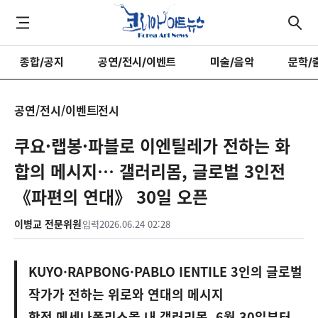
종합/공지
공연/전시/이벤트
미술/음악
문학/
공연/전시/이벤트
전시
쿠요·랩봉·파블로 이엔틸레가 전하는 화
합의 메시지… 갤러리몸, 글로벌 3인전
《파편의 연대》 30일 오픈
이병교 전문위원
입력
2026.06.24 02:28
KUYO·RAPBONG·PABLO IENTILE 3인의 글로벌
작가가 전하는 위로와 연대의 메시지
합정 메세나폴리스몰 내 갤러리몸, 6월 30일부터