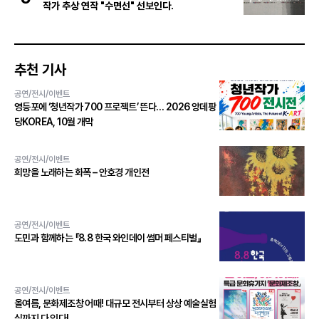
작가 추상 연작 "수면선" 선보인다.
추천 기사
공연/전시/이벤트
영등포에 ‘청년작가 700 프로젝트’ 뜬다… 2026 앙데팡
당KOREA, 10월 개막
공연/전시/이벤트
희망을 노래하는 화폭 – 안호경 개인전
공연/전시/이벤트
도민과 함께하는 『8.8 한국 와인데이 썸머 페스티벌』
공연/전시/이벤트
올여름, 문화제조창 어때! 대규모 전시부터 상상 예술실험
실까지 다 있다!