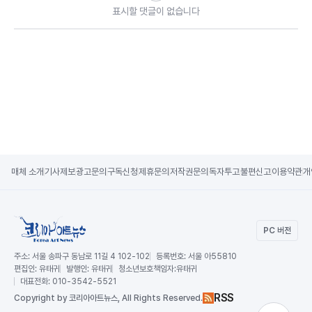
표시할 댓글이 없습니다
매체 소개
기사제보
광고문의
구독신청
제휴문의
저작권문의
독자투고
불편신고
이용약관
개
PC 버전
주소:
서울 송파구 동남로 11길 4 102-102
등록번호:
서울 아55810
편집인:
유태귀
발행인:
유태귀
청소년보호책임자:
유태귀
대표전화:
010-3542-5521
RSS
Copy
right by 코리아아트뉴스,
All Rights Reserved.