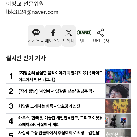
이병교 전문위원
lbk3124@naver.com
카카오톡
페이스북
트위터
밴드
URL복사
실시간 인기 기사
[지영순의 삼삼한 음악이야기 특별기획 ④] 《바이로
1
이트에서 만난 바그너》
2
[작가 탐방] '자연에서 영감을 받는' 김남주 작가
3
희망을 노래하는 화폭 – 안호경 개인전
카우스, 한국 첫 미술관 개인전 《친구, 그리고 이웃》
4
스페이스K 서울에서 개최
사실적 수중 인물화에서 추상회화로 확장 - 김진남
5