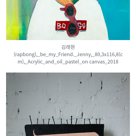
김래현
(rapbong),_be_my_Friend._Jenny,_80,3x116,8(c
m),_Acrylic_and_oil_pastel_on canvas_2018