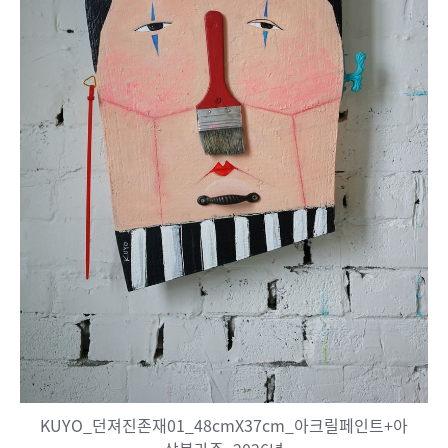
KUYO_던져진존재01_48cmX37cm_아크릴페인트+아