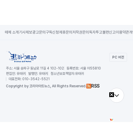
매체 소개
기사제보
광고문의
구독신청
제휴문의
저작권문의
독자투고
불편신고
이용약관
개
PC 버전
주소:
서울 송파구 동남로 11길 4 102-102
등록번호:
서울 아55810
편집인:
유태귀
발행인:
유태귀
청소년보호책임자:
유태귀
대표전화:
010-3542-5521
RSS
Copy
right by 코리아아트뉴스,
All Rights Reserved.