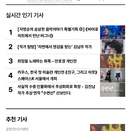
실시간 인기 기사
[지영순의 삼삼한 음악이야기 특별기획 ④] 《바이로
1
이트에서 만난 바그너》
2
[작가 탐방] '자연에서 영감을 받는' 김남주 작가
3
희망을 노래하는 화폭 – 안호경 개인전
카우스, 한국 첫 미술관 개인전 《친구, 그리고 이웃》
4
스페이스K 서울에서 개최
사실적 수중 인물화에서 추상회화로 확장 - 김진남
5
작가 추상 연작 "수면선" 선보인다.
추천 기사
공연/전시/이벤트