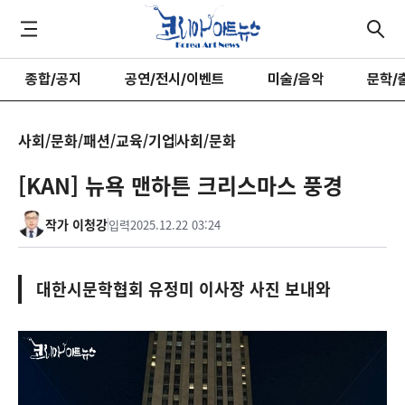
종합/공지
공연/전시/이벤트
미술/음악
문학/
사회/문화/패션/교육/기업
사회/문화
[KAN] 뉴욕 맨하튼 크리스마스 풍경
작가 이청강
입력
2025.12.22 03:24
대한시문학협회 유정미 이사장 사진 보내와