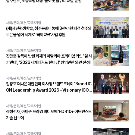
청주랜드, 초등학생 대상 ‘물로켓 별누리 교실’ 운영
사회/문화/패션/교육/기업
(재)제산평생학습, 청주문화나눔에 3천만 원 쾌척 청주와
보은을 넘어 세계로 ‘국제교류’사업 후원
사회/문화/패션/교육/기업
장항준 감독이 반한 화제의 이탈리아 프리미엄 와인 '일 사
피엔테', '2026 세계태권도 한마당' 환영만찬 와인 선정!
사회/문화/패션/교육/기업
김광호 더나은대한민국 이사장 브랜드로레이 'Brand IC
ON Leadership Award 2026 – Visionary ICON'
수상
사회/문화/패션/교육/기업
삼성전자, 아마존 프라임 비디오에 ‘HDR10+ 어드밴스드’
기술 선보여
사회/문화/패션/교육/기업