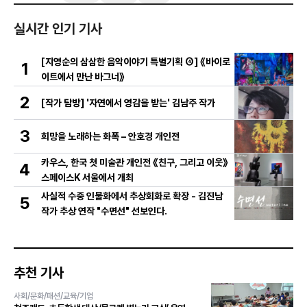
실시간 인기 기사
[지영순의 삼삼한 음악이야기 특별기획 ④] 《바이로
1
이트에서 만난 바그너》
2
[작가 탐방] '자연에서 영감을 받는' 김남주 작가
3
희망을 노래하는 화폭 – 안호경 개인전
카우스, 한국 첫 미술관 개인전 《친구, 그리고 이웃》
4
스페이스K 서울에서 개최
사실적 수중 인물화에서 추상회화로 확장 - 김진남
5
작가 추상 연작 "수면선" 선보인다.
추천 기사
사회/문화/패션/교육/기업