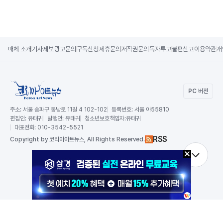
매체 소개
기사제보
광고문의
구독신청
제휴문의
저작권문의
독자투고
불편신고
이용약관
개
PC 버전
주소:
서울 송파구 동남로 11길 4 102-102
등록번호:
서울 아55810
편집인:
유태귀
발행인:
유태귀
청소년보호책임자:
유태귀
대표전화:
010-3542-5521
RSS
Copy
right by 코리아아트뉴스,
All Rights Reserved.