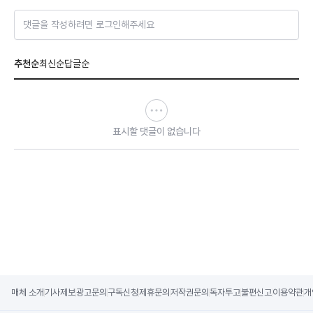
댓글을 작성하려면 로그인해주세요
추천순
최신순
답글순
표시할 댓글이 없습니다
매체 소개
기사제보
광고문의
구독신청
제휴문의
저작권문의
독자투고
불편신고
이용약관
개