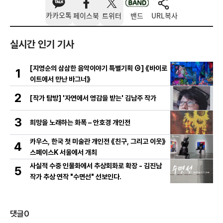
카카오톡
페이스북
트위터
밴드
URL복사
실시간 인기 기사
[지영순의 삼삼한 음악이야기 특별기획 ④] 《바이로
1
이트에서 만난 바그너》
2
[작가 탐방] '자연에서 영감을 받는' 김남주 작가
3
희망을 노래하는 화폭 – 안호경 개인전
카우스, 한국 첫 미술관 개인전 《친구, 그리고 이웃》
4
스페이스K 서울에서 개최
사실적 수중 인물화에서 추상회화로 확장 - 김진남
5
작가 추상 연작 "수면선" 선보인다.
댓글
0