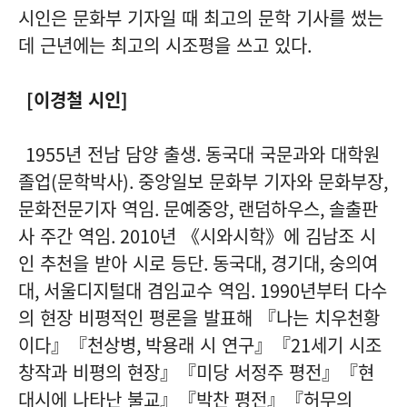
시인은 문화부 기자일 때 최고의 문학 기사를 썼는
데 근년에는 최고의 시조평을 쓰고 있다
.
[
이경철 시인
]
1955
년 전남 담양 출생
.
동국대 국문과와 대학원
졸업
(
문학박사
).
중앙일보 문화부 기자와 문화부장
,
문화전문기자 역임
.
문예중앙
,
랜덤하우스
,
솔출판
사 주간 역임
. 2010
년 《시와시학》에 김남조 시
인 추천을 받아 시로 등단
.
동국대
,
경기대
,
숭의여
대
,
서울디지털대 겸임교수 역임
. 1990
년부터 다수
의 현장 비평적인 평론을 발표해 『나는 치우천황
이다』『천상병
,
박용래 시 연구』『
21
세기 시조
창작과 비평의 현장』『미당 서정주 평전』『현
대시에 나타난 불교』『박찬 평전』『허무의