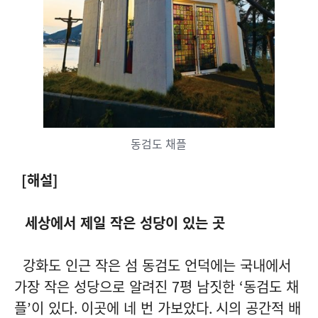
동검도 채플
[
해설
]
세상에서 제일 작은 성당이 있는 곳
강화도 인근 작은 섬 동검도 언덕에는 국내에서
가장 작은 성당으로 알려진
7
평 남짓한
‘
동검도 채
플
’
이 있다
.
이곳에 네 번 가보았다
.
시의 공간적 배