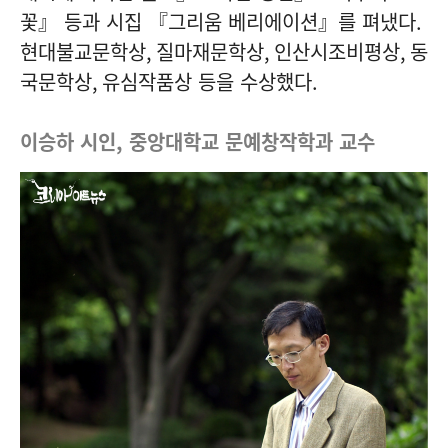
꽃』 등과 시집 『그리움 베리에이션』를 펴냈다
.
현대불교문학상
,
질마재문학상
,
인산시조비평상
,
동
국문학상
,
유심작품상 등을 수상했다
.
이승하 시인, 중앙대학교 문예창작학과 교수