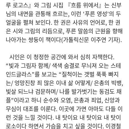
루 로고스』와 그림 시집 『흐름 위에서』는 신부
님의 내면을 관통해 흐르는
,
이런
‘
푸른 영성
’
의 두
얼굴을 펼쳐 보인다
.
한 권은 사유의 언어로
,
한 권
은 시와 그림의 리듬으로
,
푸른 말씀의 근원을 향해
나아가는 쌍둥이 책이다
(
가톨릭신문 이주연 기자
).
시인은 이 청정한 공간에 와서 심히 자책한다
.
“
빛과 그림자 함께
/
색색 숨결로 무늬져 오는 스테
인드글라스
”
를 보고는
“
질척이는 갯벌 푹푹 빠지
는
/
엉망진창 죄 많은 이내 삶 어떻게
/
은총의 빅뱅
,
빛살 되느냐 검문하며
/
나를 발가벗기는 동검도 채
플
”
이라고 하니 순수와 오염
,
은총과 죄업
,
신앙과
무심이 대조를 이룬다
.
이곳에 가면 아마도 다들 이
런 것을 느낄 것이다
.
내 탓이요 내 탓이요 내 탓이
로소이다 하면서 가슴을 치고 싶을 것이다
.
이경철