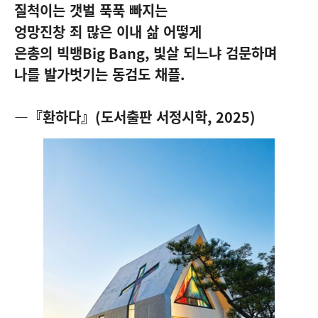
질척이는 갯벌 푹푹 빠지는
엉망진창 죄 많은 이내 삶 어떻게
은총의 빅뱅
Big Bang,
빛살 되느냐 검문하며
나를 발가벗기는 동검도 채플
.
—『환하다』
(
도서출판 서정시학
, 2025)