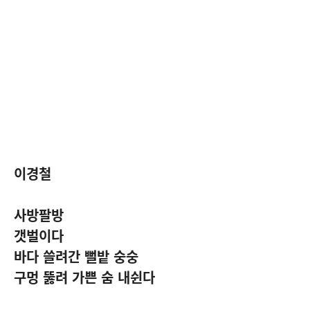
이경철
사방팔방
갯벌이다
바다 쓸려간 뻘밭 숭숭
구멍 뚫려 가쁜 숨 내쉰다