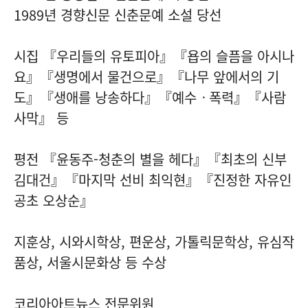
1989년 경향신문 신춘문예 소설 당선
시집 『우리들의 유토피아』『욥의 슬픔을 아시나
요』『생명에서 물건으로』『나무 앞에서의 기
도』『생애를 낭송하다』『예수ㆍ폭력』『사람
사막』 등
평전 『윤동주-청춘의 별을 헤다』『최초의 신부
김대건』『마지막 선비 최익현』『진정한 자유인
공초 오상순』
지훈상, 시와시학상, 편운상, 가톨릭문학상, 유심작
품상, 서울시문화상 등 수상
코리아아트뉴스 전문위원