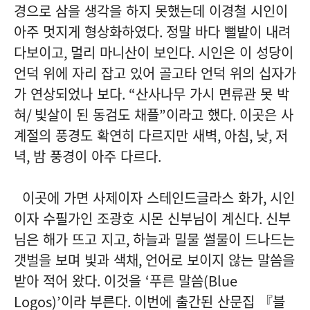
경으로 삼을 생각을 하지 못했는데 이경철 시인이
아주 멋지게 형상화하였다
.
정말 바다 뻘밭이 내려
다보이고
,
멀리 마니산이 보인다
.
시인은 이 성당이
언덕 위에 자리 잡고 있어 골고타 언덕 위의 십자가
가 연상되었나 보다
. “
산사나무 가시 면류관 못 박
혀
/
빛살이 된 동검도 채플
”
이라고 했다
.
이곳은 사
계절의 풍경도 확연히 다르지만 새벽
,
아침
,
낮
,
저
녁
,
밤 풍경이 아주 다르다
.
이곳에 가면 사제이자 스테인드글라스 화가
,
시인
이자 수필가인 조광호 시몬 신부님이 계신다
.
신부
님은 해가 뜨고 지고
,
하늘과 밀물 썰물이 드나드는
갯벌을 보며 빛과 색채
,
언어로 보이지 않는 말씀을
받아 적어 왔다
.
이것을
‘
푸른 말씀
(Blue
Logos)’
이라 부른다
.
이번에 출간된 산문집 『블