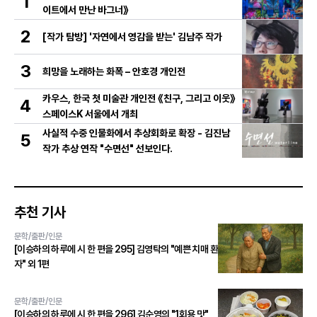
1
이트에서 만난 바그너》
2
[작가 탐방] '자연에서 영감을 받는' 김남주 작가
3
희망을 노래하는 화폭 – 안호경 개인전
카우스, 한국 첫 미술관 개인전 《친구, 그리고 이웃》
4
스페이스K 서울에서 개최
사실적 수중 인물화에서 추상회화로 확장 - 김진남
5
작가 추상 연작 "수면선" 선보인다.
추천 기사
문학/출판/인문
[이승하의 하루에 시 한 편을 295] 김영탁의 "예쁜 치매 환
자" 외 1편
문학/출판/인문
[이승하의 하루에 시 한 편을 296] 김순영의 "1회용 맛"