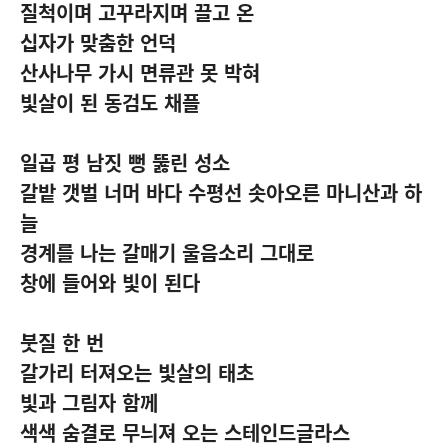
질척이며 고꾸라지며 끌고 온
십자가 맞춤한 언덕
산사나무 가시 면류관 못 박혀
빛살이 된 동검도 채플
일곱 평 남짓 뻥 뚫린 성소
갈밭 갯벌 너머 바다 수평선 솟아오른 마니산과 하
늘
경계를 나는 갈매기 울음소리 그대로
창에 들어와 빛이 된다
붓질 한 번
갈가리 터져오는 빛살의 태초
빛과 그림자 함께
색색 숨결로 무늬져 오는 스테인드글라스