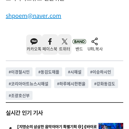
shpoem@naver.com
카카오톡
페이스북
트위터
밴드
URL복사
#
이경철시인
#
동검도채플
#
시해설
#
이승하시인
#
코리아아트뉴스시해설
#
하루에시한편을
#
강화동검도
#
조광호신부
실시간 인기 기사
[지영순의 삼삼한 음악이야기 특별기획 ④] 《바이로