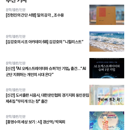
추천 기사
문학/출판/인문
[진현진의 간단 서평] 일의 감각 _ 조수용
문학/출판/인문
[김강호의 시조 아카데미 68] 김강호의 “니힐리스트”
문학/출판/인문
[신간] 『AI 오케스트레이터와 슈퍼 1인 기업』 출간…“AI
군단 지휘하는 개인의 시대 온다”
문학/출판/인문
[신간] 도서출판 시음사, 대한문인협회 경기지회 동인문집
제4집 "무지개 뜨는 창" 출간
문학/출판/인문
[홍영수의 세상 보기 : 시] 경산역 / 박옥희