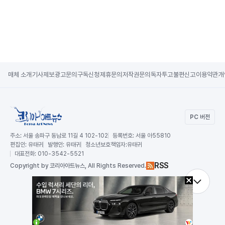
매체 소개
기사제보
광고문의
구독신청
제휴문의
저작권문의
독자투고
불편신고
이용약관
개
PC 버전
주소:
서울 송파구 동남로 11길 4 102-102
등록번호:
서울 아55810
편집인:
유태귀
발행인:
유태귀
청소년보호책임자:
유태귀
대표전화:
010-3542-5521
RSS
Copy
right by 코리아아트뉴스,
All Rights Reserved.