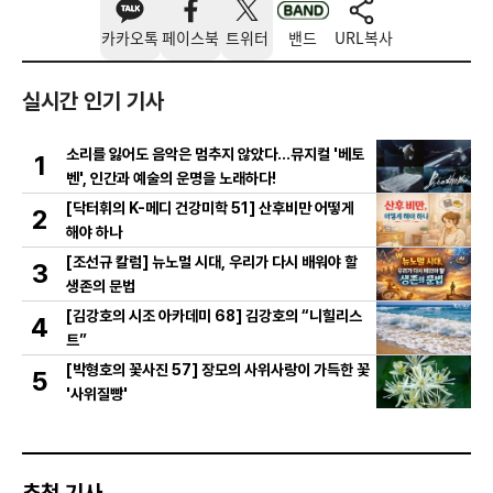
카카오톡
페이스북
트위터
밴드
URL복사
실시간 인기 기사
소리를 잃어도 음악은 멈추지 않았다…뮤지컬 '베토
1
벤', 인간과 예술의 운명을 노래하다!
[닥터휘의 K-메디 건강미학 51] 산후비만 어떻게
2
해야 하나
[조선규 칼럼] 뉴노멀 시대, 우리가 다시 배워야 할
3
생존의 문법
[김강호의 시조 아카데미 68] 김강호의 “니힐리스
4
트”
[박형호의 꽃사진 57] 장모의 사위사랑이 가득한 꽃
5
'사위질빵'