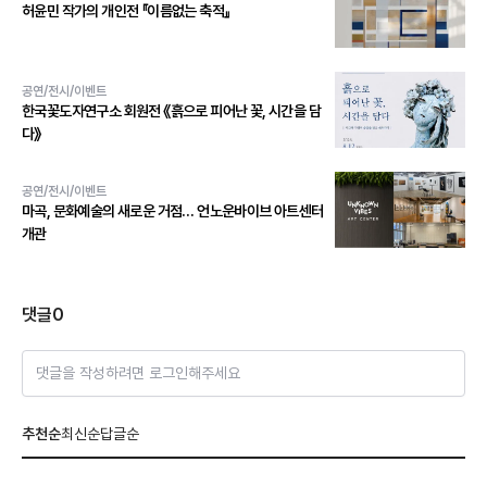
허윤민 작가의 개인전 『이름없는 축적』
공연/전시/이벤트
한국꽃도자연구소 회원전 《흙으로 피어난 꽃, 시간을 담
다》
공연/전시/이벤트
마곡, 문화예술의 새로운 거점… 언노운바이브 아트센터
개관
댓글
0
댓글을 작성하려면 로그인해주세요
추천순
최신순
답글순