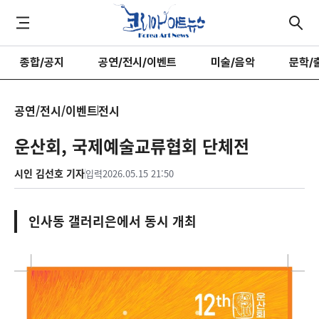
종합/공지
공연/전시/이벤트
미술/음악
문학/
공연/전시/이벤트
전시
운산회, 국제예술교류협회 단체전
시인 김선호 기자
입력
2026.05.15 21:50
인사동 갤러리은에서 동시 개최