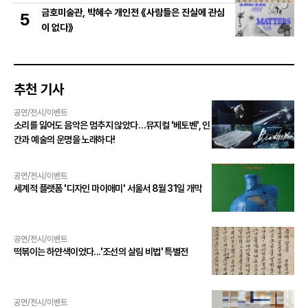
금호미술관, 박혜수 개인전 《사람들은 진실에 관심
5
이 없다》
추천 기사
공연/전시/이벤트
소리를 잃어도 음악은 멈추지 않았다…뮤지컬 '베토벤', 인
간과 예술의 운명을 노래하다!
공연/전시/이벤트
세계적 플랫폼 '디자인 마이애미' 서울서 8월 31일 개막
공연/전시/이벤트
떡볶이는 하얀색이었다...'조선의 살림 비법' 특별전
공연/전시/이벤트