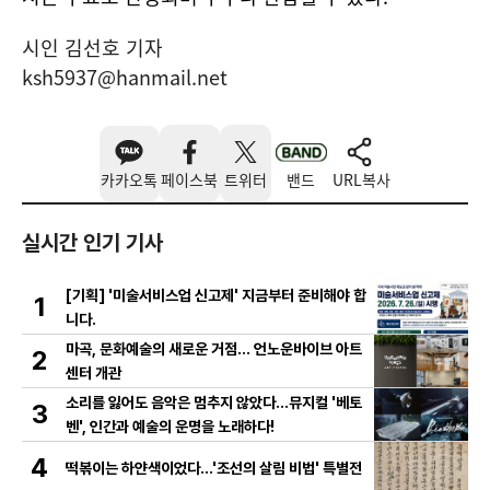
시인 김선호 기자
ksh5937@hanmail.net
카카오톡
페이스북
트위터
밴드
URL복사
실시간 인기 기사
[기획] '미술서비스업 신고제' 지금부터 준비해야 합
1
니다.
마곡, 문화예술의 새로운 거점… 언노운바이브 아트
2
센터 개관
소리를 잃어도 음악은 멈추지 않았다…뮤지컬 '베토
3
벤', 인간과 예술의 운명을 노래하다!
4
떡볶이는 하얀색이었다...'조선의 살림 비법' 특별전