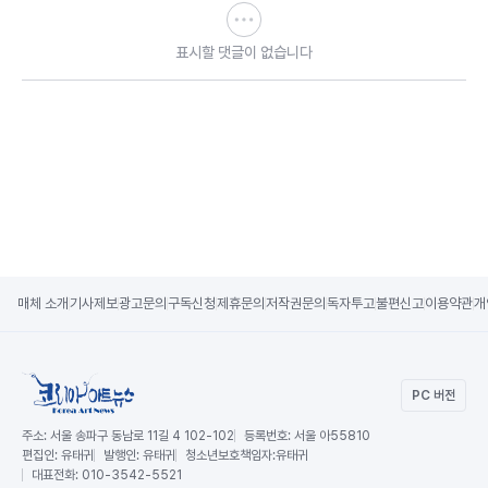
표시할 댓글이 없습니다
매체 소개
기사제보
광고문의
구독신청
제휴문의
저작권문의
독자투고
불편신고
이용약관
개
PC 버전
주소:
서울 송파구 동남로 11길 4 102-102
등록번호:
서울 아55810
편집인:
유태귀
발행인:
유태귀
청소년보호책임자:
유태귀
대표전화:
010-3542-5521