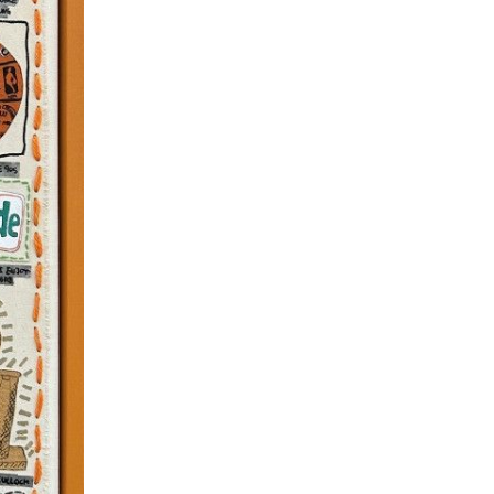
04
공연/전시/이벤트
‘2026 서울 시각예술 넥스트
100’ 심사위원 위촉…청년예
술 생태계 혁신 프로젝트 본
격화
2026-08-06
NEXT
국산 AI 반도체, 올해 600억 투입… 일상·산업 현장 속 대규모 실증 착수