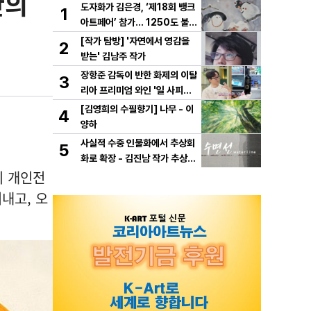
만의
도자화가 김은경, ‘제18회 뱅크
1
아트페어’ 참가… 1250도 불이
빚은 동화 ‘숲속의 만찬’ 선보여
[작가 탐방] '자연에서 영감을
2
받는' 김남주 작가
장항준 감독이 반한 화제의 이탈
3
리아 프리미엄 와인 '일 사피엔
테', '2026 세계태권도 한마
[김영희의 수필향기] 나무 - 이
4
당' 환영만찬 와인 선정!
양하
사실적 수중 인물화에서 추상회
5
화로 확장 - 김진남 작가 추상
의 개인전
연작 "수면선" 선보인다.
내고, 오