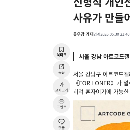
신형석 개인전
사유가 만들
류우강 기자
입력
2026.05.30 21:40
북마크
서울 강남 아트코드갤러
공유
서울 강남구 아트코드갤러
《FOR LONER》가 열
가
히려 혼자이기에 가능한
글자크기
프린트
댓글