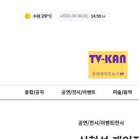
수원
29
ºC
2026.08.06(목)
14:59
26
종합/공지
공연/전시/이벤트
미술/음악
공연/전시/이벤트
전시