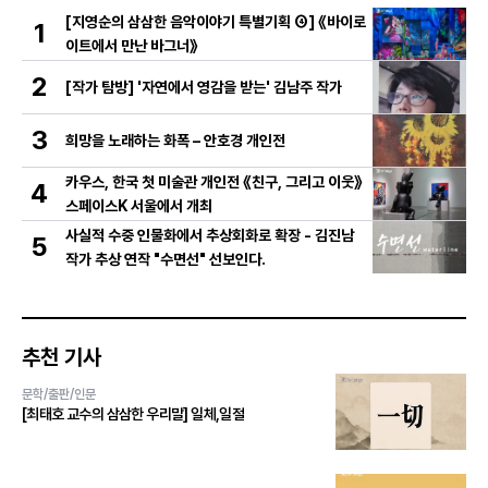
[지영순의 삼삼한 음악이야기 특별기획 ④] 《바이로
1
이트에서 만난 바그너》
2
[작가 탐방] '자연에서 영감을 받는' 김남주 작가
3
희망을 노래하는 화폭 – 안호경 개인전
카우스, 한국 첫 미술관 개인전 《친구, 그리고 이웃》
4
스페이스K 서울에서 개최
사실적 수중 인물화에서 추상회화로 확장 - 김진남
5
작가 추상 연작 "수면선" 선보인다.
추천 기사
문학/출판/인문
[최태호 교수의 삼삼한 우리말] 일체,일절