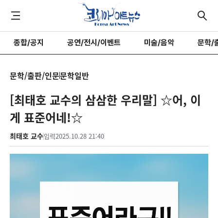
종합/공지
공연/전시/이벤트
미술/음악
문학/
문학/출판/인문
문학일반
[최태호 교수의 삼삼한 우리말] ☆어, 이
게 표준어네!☆
최태호 교수
입력
2025.10.28 21:40