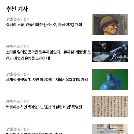
추천 기사
공연/전시/이벤트
갤러리 도올, 인물기획전 《모든 것, 지금 여기》 개최
공연/전시/이벤트
소리를 잃어도 음악은 멈추지 않았다…뮤지컬 '베토벤', 인
간과 예술의 운명을 노래하다!
공연/전시/이벤트
세계적 플랫폼 '디자인 마이애미' 서울서 8월 31일 개막
공연/전시/이벤트
떡볶이는 하얀색이었다...'조선의 살림 비법' 특별전
공연/전시/이벤트