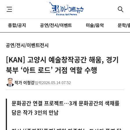
종합/공지
공연/전시/이벤트
미술/음악
문학/
공연/전시/이벤트
전시
[KAN] 고양시 예술창작공간 해움, 경기
북부 ‘아트 로드’ 거점 역할 수행
작가 이청강
입력
2026.05.14 07:52
문화공간 연결 프로젝트…3개 문화공간의 색채를
담은 작가 3인의 만남