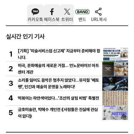
카카오톡
페이스북
트위터
밴드
URL복사
실시간 인기 기사
[기획] '미술서비스업 신고제' 지금부터 준비해야 합
1
니다.
마곡, 문화예술의 새로운 거점… 언노운바이브 아트
2
센터 개관
소리를 잃어도 음악은 멈추지 않았다…뮤지컬 '베토
3
벤', 인간과 예술의 운명을 노래하다!
4
떡볶이는 하얀색이었다...'조선의 살림 비법' 특별전
금호미술관, 박혜수 개인전 《사람들은 진실에 관심
5
이 없다》