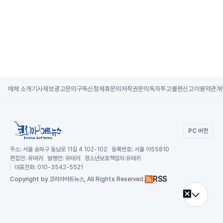
매체 소개
기사제보
광고문의
구독신청
제휴문의
저작권문의
독자투고
불편신고
이용약관
개
PC 버전
주소:
서울 송파구 동남로 11길 4 102-102
등록번호:
서울 아55810
편집인:
유태귀
발행인:
유태귀
청소년보호책임자:
유태귀
대표전화:
010-3542-5521
RSS
Copy
right by 코리아아트뉴스,
All Rights Reserved.