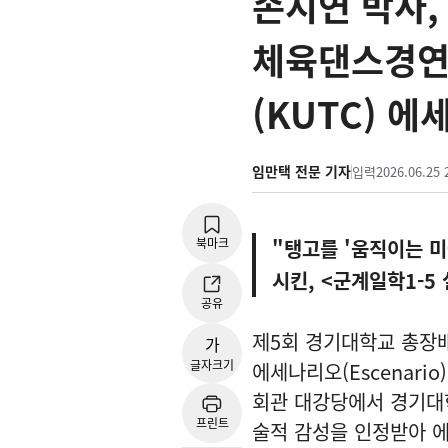
손지연 박사,
체육댄스경연
(KUTC) 에
임만택 전문 기자
입력
2026.06.25 
북마크
"탱고를 '움직이는 
시킨, <군계일학1-5
공유
제5회 경기대학교 총장
가
글자크기
에세나리오(Escenario
회관 대강당에서 경기대학
프린트
술적 감성을 인정받아 에세