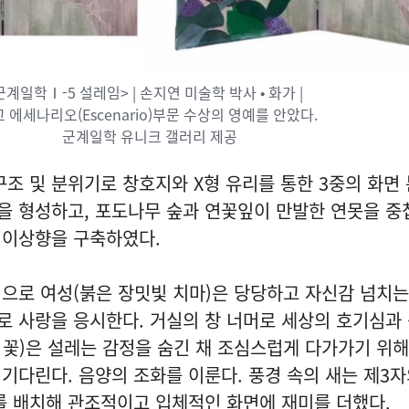
군계일학Ⅰ-5 설레임> | 손지연 미술학 박사 • 화가 |
 에세나리오(Escenario)부문 수상의 영예를 안았다.
군계일학 유니크 갤러리 제공
구조 및 분위기로 창호지와 X형 유리를 통한 3중의 화면
을 형성하고, 포도나무 숲과 연꽃잎이 만발한 연못을 중
 이상향을 구축하였다.
으로 여성(붉은 장밋빛 치마)은 당당하고 자신감 넘치
 사랑을 응시한다. 거실의 창 너머로 세상의 호기심과
얀 꽃)은 설레는 감정을 숨긴 채 조심스럽게 다가가기 위
기다린다. 음양의 조화를 이룬다. 풍경 속의 새는 제3
를 배치해 관조적이고 입체적인 화면에 재미를 더했다.