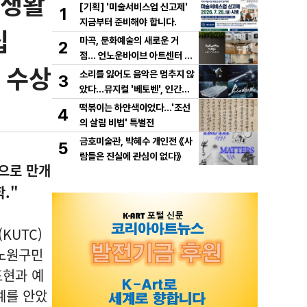
국생활
[기획] '미술서비스업 신고제'
1
지금부터 준비해야 합니다.
십
마곡, 문화예술의 새로운 거
2
점… 언노운바이브 아트센터 개
서 수상
관
소리를 잃어도 음악은 멈추지 않
3
았다…뮤지컬 '베토벤', 인간과
예술의 운명을 노래하다!
떡볶이는 하얀색이었다...'조선
4
의 살림 비법' 특별전
금호미술관, 박혜수 개인전 《사
5
람들은 진실에 관심이 없다》
으로 만개
."
KUTC)
0 노원구민
표현과 예
영예를 안았