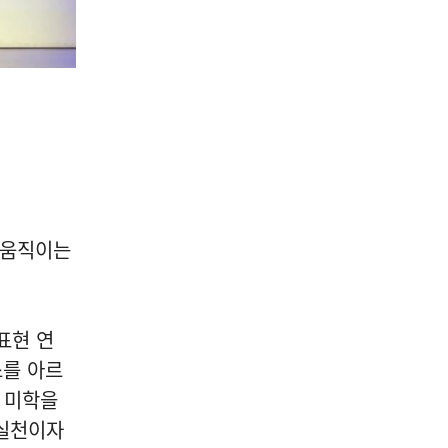
'움직이는
표현 연
소를 아르
 미학을
 실천이자