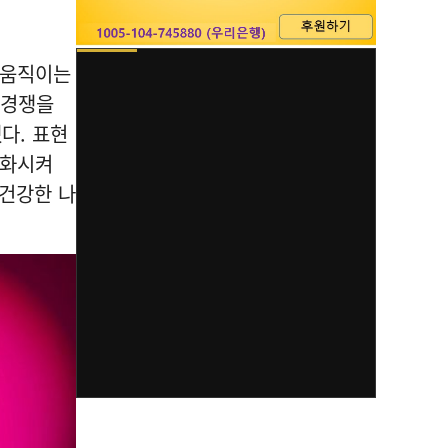
'움직이는
 경쟁을
다. 표현
승화시켜
 건강한 나