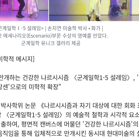
군계일학Ⅰ-5 설레임> | 손지연 미술학 박사 • 화가 |
 에세나리오(Escenario)부문 수상의 영예를 안았다.
군계일학 유니크 갤러리 제공
미학적 메시지]
만개하는 건강한 나르시시즘 〈군계일학1-5 설레임〉, 
장센'으로의 미학적 확장"
 박사학위 논문 《나르시시즘과 자기 대상에 대한 회화 
 〈군계일학1-5 설레임〉의 예술적 철학과 시각적 요
출하여, 평면적 캔버스에 머물던 '건강한 나르시시즘'의
 움직임을 통해 입체적으로 만개시킨 동시대 현대미술의