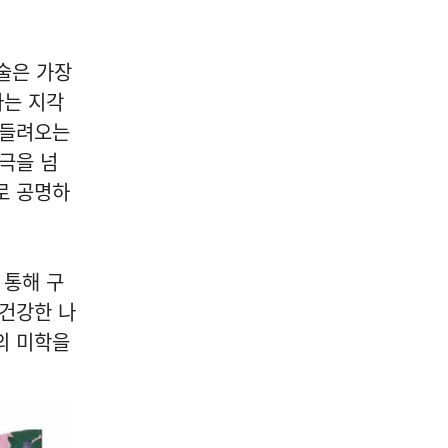
04
술은 가장
라는 지각
공연/전시/이벤트
 들려오는
세계적 플랫폼 '디자인 마이
극을 넘
애미' 서울서 8월 31일 개막
로 공명하
2026-08-09
NEXT
떡볶이는 하얀색이었다...'조선의 살림 비법' 특별전
 통해 구
'건강한 나
의 미학을