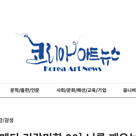
문학/출판/인문
사회/문화/패션/교육/기업
옴니버
강/감성