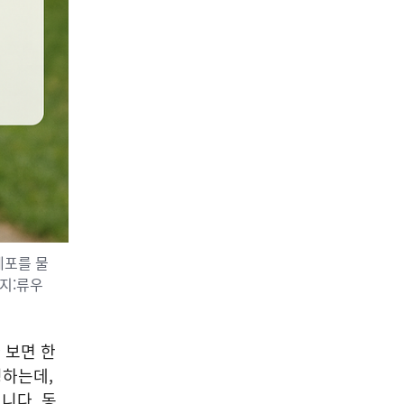
세포를 물
지:류우
 보면 한
깅하는데,
니다. 동