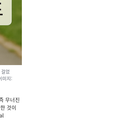
05
종합/공지
[진현진 감성안전] 눈물의 배
경 ④ 서류 속의 안전
2026-08-07
NEXT
[오늘의 단상] 고장 난 컴퓨터가 가르쳐 준 것
를 걸었
이미지:
 즉 무너진
한 것이
al