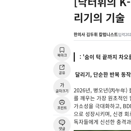
[닥터휘의 K
리기의 기술​
한의사 김두휘 칼럼니스트
입력
202
북마크
: '숨이 턱 끝까지 차오
공유
달리기, 단순한 반복 동
가
​2026년, 병오년(丙午年
글자크기
를 깨우는 가장 원초적인 
가소성을 극대화하고, B
프린트
으로 성장시키며, 신경 
독자들에게 신선한 충격과 
댓글