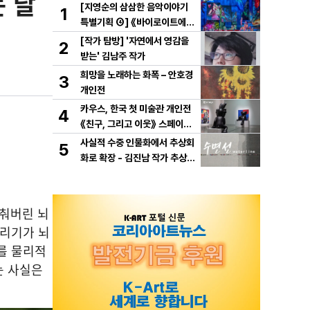
는 달
[지영순의 삼삼한 음악이야기
1
특별기획 ④] 《바이로이트에서
만난 바그너》
[작가 탐방] '자연에서 영감을
2
받는' 김남주 작가
희망을 노래하는 화폭 – 안호경
3
개인전
카우스, 한국 첫 미술관 개인전
4
《친구, 그리고 이웃》 스페이스
K 서울에서 개최
사실적 수중 인물화에서 추상회
5
화로 확장 - 김진남 작가 추상
연작 "수면선" 선보인다.
멈춰버린 뇌
달리기가 뇌
를 물리적
는 사실은