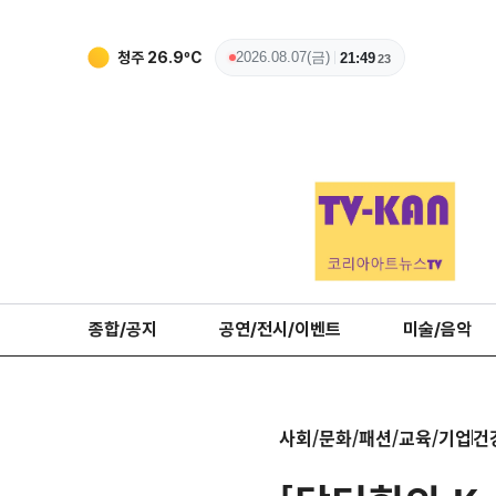
청주
26.9
ºC
2026.08.07(금)
21:49
24
종합/공지
공연/전시/이벤트
미술/음악
사회/문화/패션/교육/기업
건