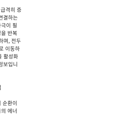
 급격히 증
 연결하는
자극이 필
정을 반복
하며, 전두
뇌로 이동하
을 활성화
 정보입니
법
의 순환이
몸의 에너