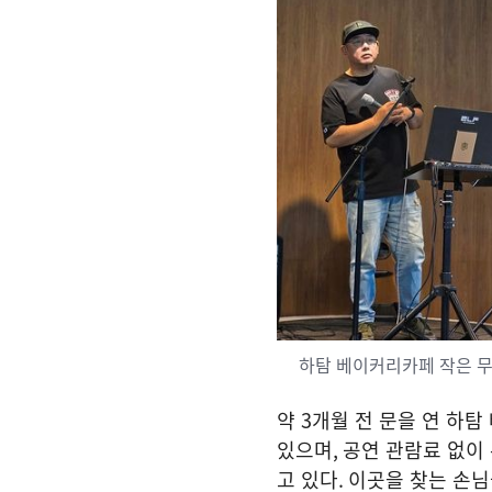
하탐 베이커리카페 작은 
약
3
개월 전 문을 연 하
있으며
,
공연 관람료 없이
고 있다
.
이곳을 찾는 손님