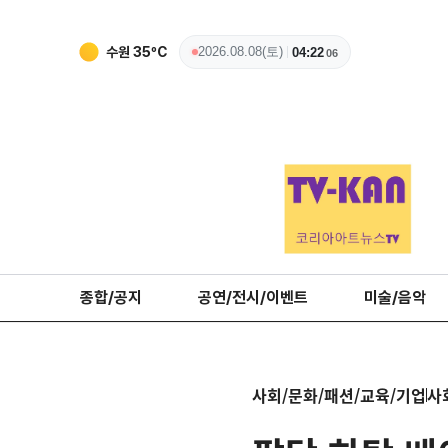
청주
34
ºC
2026.08.08(토)
04:22
08
종합/공지
공연/전시/이벤트
미술/음악
사회/문화/패션/교육/기업
사