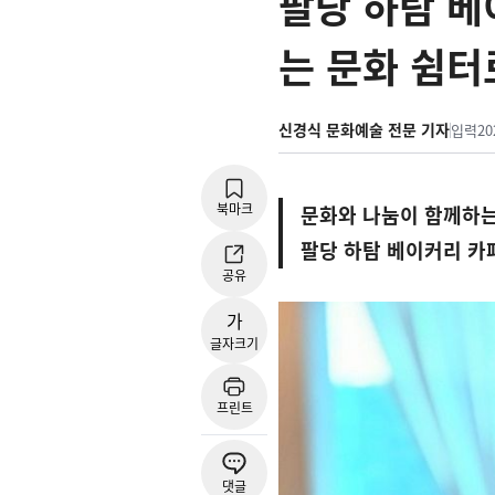
팔당 하탐 베
는 문화 쉼터
신경식 문화예술 전문 기자
입력
20
북마크
문화와 나눔이 함께하는
팔당 하탐 베이커리 카페
공유
가
글자크기
프린트
댓글