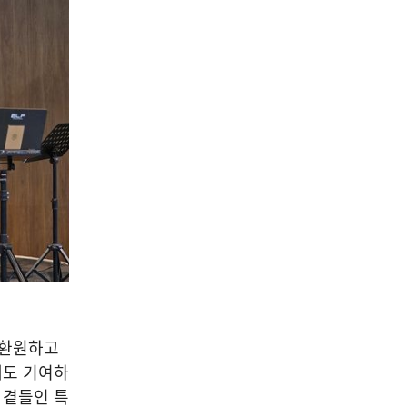
04
공연/전시/이벤트
금호미술관, 박혜수 개인전
《사람들은 진실에 관심이 없
다》
2026-08-08
NEXT
충북도, 무형유산 보유자 인정·신규 종목 지정 예고
 환원하고
에도 기여하
 곁들인 특