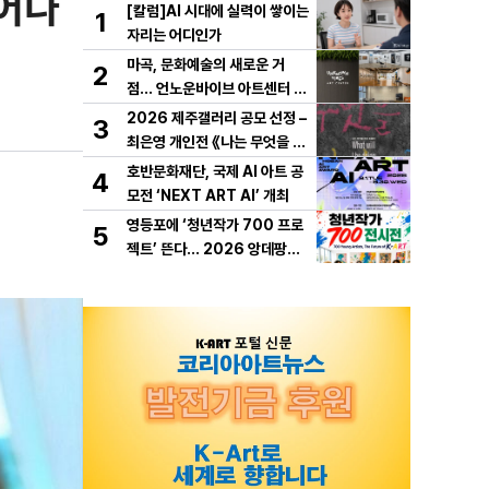
피어나
[칼럼]AI 시대에 실력이 쌓이는
1
자리는 어디인가
마곡, 문화예술의 새로운 거
2
점… 언노운바이브 아트센터 개
관
2026 제주갤러리 공모 선정 –
3
최은영 개인전 《나는 무엇을 하
다 죽을까》 개최
호반문화재단, 국제 AI 아트 공
4
모전 ‘NEXT ART AI’ 개최
영등포에 ‘청년작가 700 프로
5
젝트’ 뜬다… 2026 앙데팡당K
OREA, 10월 개막