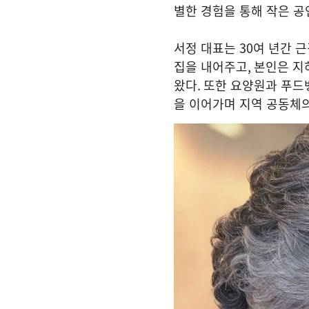
별한 경험을 통해 작은 공
서정 대표는
30
여 년간 
집을 내어주고
,
본인은 지
왔다
.
또한 요양원과 푸드
을 이어가며 지역 공동체