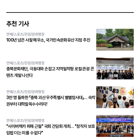
추천 기사
연예/스포츠/관광/문화행정
100년 넘은 사찰 해우소, 국가민속문화유산 지정 추진
연예/스포츠/관광/문화행정
충북문화재단, 극동대와 손잡고 지역밀착형 로컬 관광 콘
텐츠 개발 나선다
연예/스포츠/관광/문화행정
3만 명 돌파한 「충북 괴산 우주특별시 별별탐사대」… 숙박
권부터 대학찰옥수수까지!
연예/스포츠/관광/문화행정
"사이버렉카 피해 근절" 국회 간담회 개최… "창작자 보호
입법 더는 미룰 수 없다"