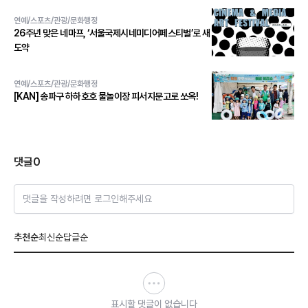
연예/스포츠/관광/문화행정
26주년 맞은 네마프, ‘서울국제시네미디어페스티벌’로 새
도약
연예/스포츠/관광/문화행정
[KAN] 송파구 하하호호 물놀이장 피서지문고로 쏘옥!
댓글
0
댓글을 작성하려면 로그인해주세요
추천순
최신순
답글순
표시할 댓글이 없습니다