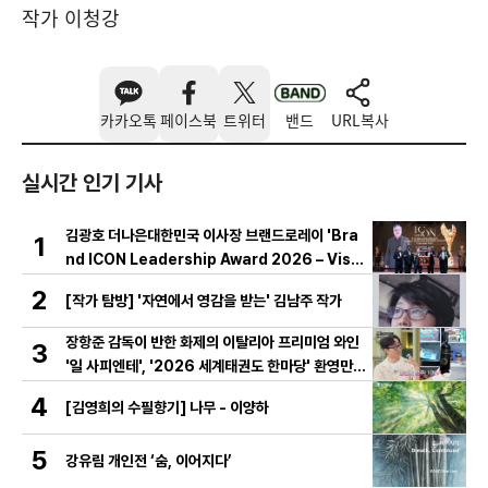
작가 이청강
카카오톡
페이스북
트위터
밴드
URL복사
실시간 인기 기사
김광호 더나은대한민국 이사장 브랜드로레이 'Bra
1
nd ICON Leadership Award 2026 – Visio
nary ICON' 수상
2
[작가 탐방] '자연에서 영감을 받는' 김남주 작가
장항준 감독이 반한 화제의 이탈리아 프리미엄 와인
3
'일 사피엔테', '2026 세계태권도 한마당' 환영만찬
와인 선정!
4
[김영희의 수필향기] 나무 - 이양하
5
강유림 개인전 ‘숨, 이어지다’