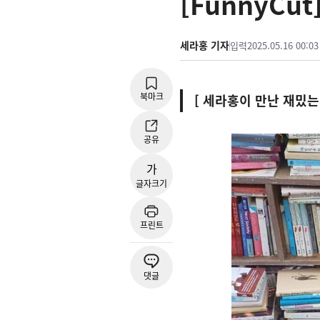
[FunnyCut
세라홍 기자
입력
2025.05.16 00:03
북마크
[ 세라홍이 만난 재밌는
공유
가
글자크기
프린트
댓글