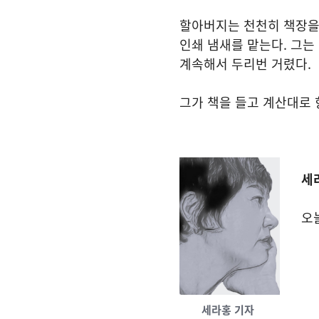
할아버지는 천천히 책장을 
인쇄 냄새를 맡는다. 그는
계속해서 두리번 거렸다.
그가 책을 들고 계산대로 
세
오
세라홍 기자