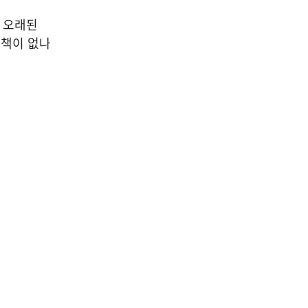
04
며 오래된
 책이 없나
연예/스포츠/관광/문화행정
충북도, 무형유산 보유자 인
정·신규 종목 지정 예고
2026-08-08
NEXT
호반문화재단, 국제 AI 아트 공모전 ‘NEXT ART AI’ 개최