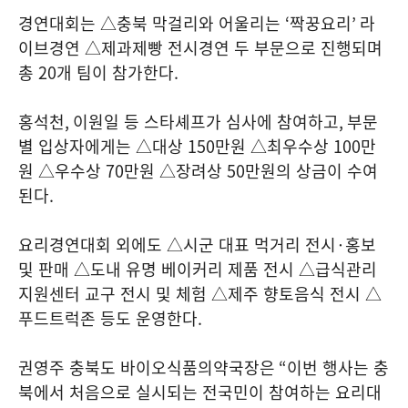
경연대회는 △충북 막걸리와 어울리는
‘
짝꿍요리
’
라
이브경연 △제과제빵 전시경연 두 부문으로 진행되며
총
20
개 팀이 참가한다
.
홍석천
,
이원일 등 스타셰프가 심사에 참여하고
,
부문
별 입상자에게는 △대상
150
만원 △최우수상
100
만
원 △우수상
70
만원 △장려상
50
만원의 상금이 수여
된다
.
요리경연대회 외에도 △시군 대표 먹거리 전시
·
홍보
및 판매 △도내 유명 베이커리 제품 전시 △급식관리
지원센터 교구 전시 및 체험 △제주 향토음식 전시 △
푸드트럭존 등도 운영한다
.
권영주 충북도 바이오식품의약국장은
“
이번 행사는 충
북에서 처음으로 실시되는 전국민이 참여하는 요리대