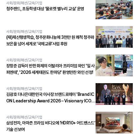
사회/문화/패션/교육/기업
청주랜드, 초등학생 대상 ‘물로켓 별누리 교실’ 운영
사회/문화/패션/교육/기업
(재)제산평생학습, 청주문화나눔에 3천만 원 쾌척 청주와
보은을 넘어 세계로 ‘국제교류’사업 후원
사회/문화/패션/교육/기업
장항준 감독이 반한 화제의 이탈리아 프리미엄 와인 '일 사
피엔테', '2026 세계태권도 한마당' 환영만찬 와인 선정!
사회/문화/패션/교육/기업
김광호 더나은대한민국 이사장 브랜드로레이 'Brand IC
ON Leadership Award 2026 – Visionary ICON'
수상
사회/문화/패션/교육/기업
삼성전자, 아마존 프라임 비디오에 ‘HDR10+ 어드밴스드’
기술 선보여