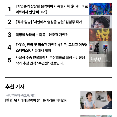
[지영순의 삼삼한 음악이야기 특별기획 ④] 《바이로
1
이트에서 만난 바그너》
2
[작가 탐방] '자연에서 영감을 받는' 김남주 작가
3
희망을 노래하는 화폭 – 안호경 개인전
카우스, 한국 첫 미술관 개인전 《친구, 그리고 이웃》
4
스페이스K 서울에서 개최
사실적 수중 인물화에서 추상회화로 확장 - 김진남
5
작가 추상 연작 "수면선" 선보인다.
추천 기사
사회/문화/패션/교육/기업
[칼럼]AI 시대에 실력이 쌓이는 자리는 어디인가