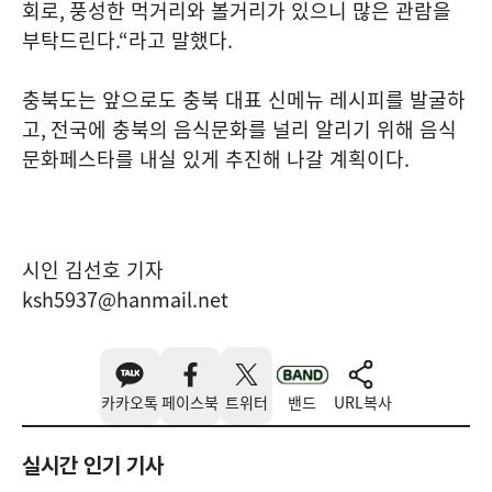
회로
,
풍성한 먹거리와 볼거리가 있으니 많은 관람을
부탁드린다
.“
라고 말했다
.
충북도는 앞으로도 충북 대표 신메뉴 레시피를 발굴하
고
,
전국에 충북의 음식문화를 널리 알리기 위해 음식
문화페스타를 내실 있게 추진해 나갈 계획이다
.
시인 김선호 기자
ksh5937@hanmail.net
카카오톡
페이스북
트위터
밴드
URL복사
실시간 인기 기사