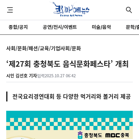
종합/공지
공연/전시/이벤트
미술/음악
문학/
사회/문화/패션/교육/기업
사회/문화
‘제27회 충청북도 음식문화페스타’ 개최
시인 김선호 기자
입력
2025.10.27 06:42
전국요리경연대회 등 다양한 먹거리와 볼거리 제공