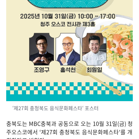
‘제27회 충청북도 음식문화페스타‘ 포스터
충북도는
MBC
충북과 공동으로 오는
10
월
31
일
(
금
)
청
주오스코에서
‘
제
27
회 충청북도 음식문화페스타
’
를 개