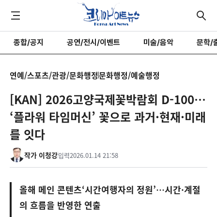
종합/공지
공연/전시/이벤트
미술/음악
문학/
연예/스포츠/관광/문화행정
문화행정/예술행정
[KAN] 2026고양국제꽃박람회 D-100…
‘플라워 타임머신’ 꽃으로 과거·현재·미래
를 잇다
작가 이청강
입력
2026.01.14 21:58
올해 메인 콘텐츠‘시간여행자의 정원’…시간·계절
의 흐름을 반영한 연출