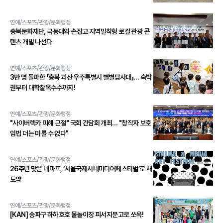
연예/스포츠/관광/문화행정
충북문화재단, 극동대와 손잡고 지역밀착형 로컬 관광 콘
텐츠 개발 나선다
연예/스포츠/관광/문화행정
3만 명 돌파한 「충북 괴산 우주특별시 별별탐사대」… 숙박
권부터 대학찰옥수수까지!
연예/스포츠/관광/문화행정
"사이버렉카 피해 근절" 국회 간담회 개최… "창작자 보호
입법 더는 미룰 수 없다"
연예/스포츠/관광/문화행정
26주년 맞은 네마프, ‘서울국제시네미디어페스티벌’로 새
도약
연예/스포츠/관광/문화행정
[KAN] 송파구 하하호호 물놀이장 피서지문고로 쏘옥!