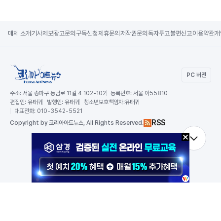
매체 소개
기사제보
광고문의
구독신청
제휴문의
저작권문의
독자투고
불편신고
이용약관
개
PC 버전
주소:
서울 송파구 동남로 11길 4 102-102
등록번호:
서울 아55810
편집인:
유태귀
발행인:
유태귀
청소년보호책임자:
유태귀
대표전화:
010-3542-5521
RSS
Copy
right by 코리아아트뉴스,
All Rights Reserved.