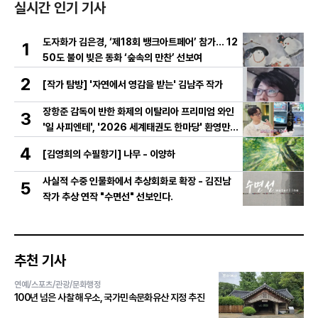
실시간 인기 기사
도자화가 김은경, ‘제18회 뱅크아트페어’ 참가… 12
1
50도 불이 빚은 동화 ‘숲속의 만찬’ 선보여
2
[작가 탐방] '자연에서 영감을 받는' 김남주 작가
장항준 감독이 반한 화제의 이탈리아 프리미엄 와인
3
'일 사피엔테', '2026 세계태권도 한마당' 환영만찬
와인 선정!
4
[김영희의 수필향기] 나무 - 이양하
사실적 수중 인물화에서 추상회화로 확장 - 김진남
5
작가 추상 연작 "수면선" 선보인다.
추천 기사
연예/스포츠/관광/문화행정
100년 넘은 사찰 해우소, 국가민속문화유산 지정 추진