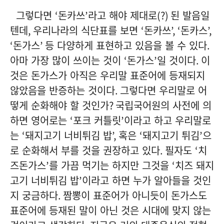
그렇다면
‘
돈카쓰
’
라고 해야 제대로
(?)
된 발음일
텐데
,
우리나라의 식단표를 보면
‘
돈카쓰
’, ‘
돈카스
’,
‘
돈가스
’
등 다양하게 표현하고 있음을 볼 수 있다
.
아마 가장 많이 쓰이는 것이
‘
돈가스
’
일 것이다
.
이
것은 돈가스가 아직은 우리말 표준어에 등재되지
않았음을 반증하는 것이다
.
그렇다면 우리말로 어
떻게 순화해야 할 것인가
?
국립국어원의 사전에 의
하면 영어로는
‘
포크 커틀릿
’
이라고 하고 우리말로
는
‘
돼지고기 너비튀김 밥
’,
혹은
‘
돼지고기 튀김
’
으
로 순화해서 부를 것을 권장하고 있다
.
필자도
‘
치
즈돈가스
’
를 가끔 먹기는 하지만 그것을
‘
치즈 돼지
고기 너비튀김 밥
’
이라고 하면 누가 알아들을 것인
지 궁금하다
.
짬뽕이 표준어가 아니듯이 돈가스도
표준어에 등재된 말이 아닌 것은 시대에 맞지 않는