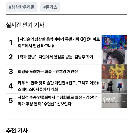
#
삼삼한우리말
#
돈가스
실시간 인기 기사
[지영순의 삼삼한 음악이야기 특별기획 ④] 《바이로
1
이트에서 만난 바그너》
2
[작가 탐방] '자연에서 영감을 받는' 김남주 작가
3
희망을 노래하는 화폭 – 안호경 개인전
카우스, 한국 첫 미술관 개인전 《친구, 그리고 이웃》
4
스페이스K 서울에서 개최
사실적 수중 인물화에서 추상회화로 확장 - 김진남
5
작가 추상 연작 "수면선" 선보인다.
추천 기사