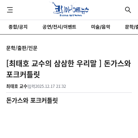
종합/공지
공연/전시/이벤트
미술/음악
문학/
문학/출판/인문
[최태호 교수의 삼삼한 우리말 ] 돈가스와
포크커틀릿
최태호 교수
입력
2025.12.17 21:32
돈가스와 포크커틀릿