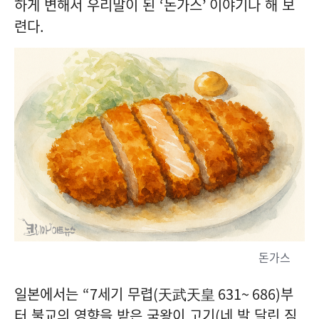
하게 변해서 우리말이 된
‘
돈가스
’
이야기나 해 보
련다
.
돈가스
일본에서는
“7
세기 무렵
(
天武天皇
631~ 686)
부
터 불교의 영향을 받은 국왕이 고기
(
네 발 달린 짐