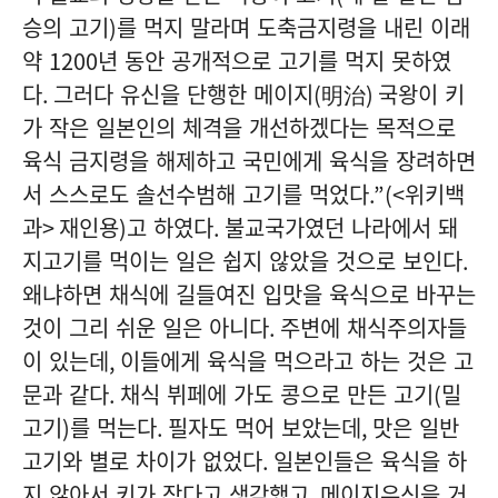
승의 고기
)
를 먹지 말라며 도축금지령을 내린 이래
약
1200
년 동안 공개적으로 고기를 먹지 못하였
다
.
그러다 유신을 단행한 메이지
(
明治
)
국왕이 키
가 작은 일본인의 체격을 개선하겠다는 목적으로
육식 금지령을 해제하고 국민에게 육식을 장려하면
서 스스로도 솔선수범해 고기를 먹었다
.”(<
위키백
과
>
재인용
)
고 하였다
.
불교국가였던 나라에서 돼
지고기를 먹이는 일은 쉽지 않았을 것으로 보인다
.
왜냐하면 채식에 길들여진 입맛을 육식으로 바꾸는
것이 그리 쉬운 일은 아니다
.
주변에 채식주의자들
이 있는데
,
이들에게 육식을 먹으라고 하는 것은 고
문과 같다
.
채식 뷔페에 가도 콩으로 만든 고기
(
밀
고기
)
를 먹는다
.
필자도 먹어 보았는데
,
맛은 일반
고기와 별로 차이가 없었다
.
일본인들은 육식을 하
지 않아서 키가 작다고 생각했고
,
메이지유신을 거