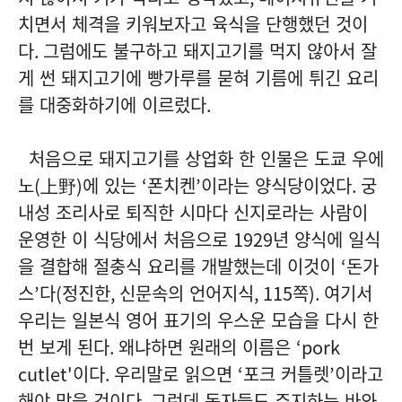
치면서 체격을 키워보자고 육식을 단행했던 것이
다
.
그럼에도 불구하고 돼지고기를 먹지 않아서 잘
게 썬 돼지고기에 빵가루를 묻혀 기름에 튀긴 요리
를 대중화하기에 이르렀다
.
처음으로 돼지고기를 상업화 한 인물은 도쿄 우에
노
(
上野
)
에 있는
‘
폰치켄
’
이라는 양식당이었다
.
궁
내성 조리사로 퇴직한 시마다 신지로라는 사람이
운영한 이 식당에서 처음으로
1929
년 양식에 일식
을 결합해 절충식 요리를 개발했는데 이것이
‘
돈가
스
’
다
(
정진한
,
신문속의 언어지식
, 115
쪽
).
여기서
우리는 일본식 영어 표기의 우스운 모습을 다시 한
번 보게 된다
.
왜냐하면 원래의 이름은
‘pork
cutlet'
이다
.
우리말로 읽으면
‘
포크 커틀렛
’
이라고
해야 맞을 것이다
.
그런데 독자들도 주지하는 바와