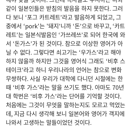
같이 일본인들은 받침의 발음을 하지 못한다
.
그러
다 보니
‘
포그 카트레트
’
라고 발음하게 되었고
,
그
중에서
‘pork'
는
'
돼지
’
니까
‘
돈
’
으로 바꾸고
, ‘
카트
레트
’
는 일본식발음인
‘
가쓰레쓰
’
로 되어 한국에 와
서
‘
돈가스
’
가 된 것이다
.
참으로 이상한 영어가 아
닐 수 없다
.
그렇다면 쇠고기는
‘
우가스
’
라고 해야
하지 않을까 하지만 그것을 영어식 그래도
‘
비후 스
테이크
’
라고 하니 우리나라의 언어는 참으로 변화
무쌍하다
.
사실 우리가 대학에 다니던 시절에는 한
때
‘
비후 가스
’
라는 말을 쓰기도 했다
.
아마도
70
년
대 학번은
‘
비후 가스
’
라는 단어를 기억할 것이다
.
처음에는 그것이 무엇을 말하는지도 모르고 먹었는
데
,
지금 다시 생각해 보니 일본어와 영어가 객지에
나와서 고생하는 말들이었던 것이다
.