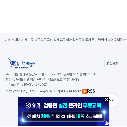
매체 소개
기사제보
광고문의
구독신청
제휴문의
저작권문의
독자투고
불편신고
이용약관
개
PC 버전
주소:
서울 송파구 동남로 11길 4 102-102
등록번호:
서울 아55810
편집인:
유태귀
발행인:
유태귀
청소년보호책임자:
유태귀
대표전화:
010-3542-5521
RSS
Copy
right by 코리아아트뉴스,
All Rights Reserved.