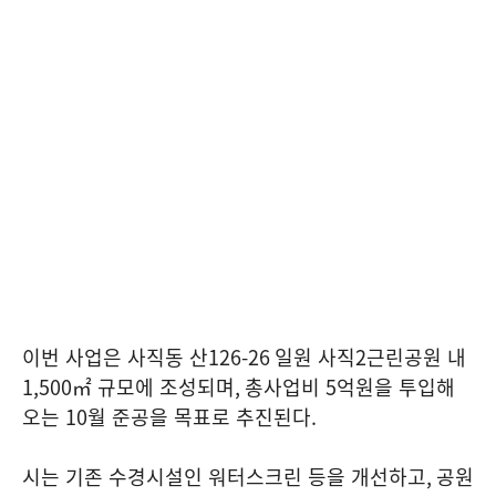
이번 사업은 사직동 산
126-26
일원 사직
2
근린공원 내
1,500
㎡ 규모에 조성되며
,
총사업비
5
억원을 투입해
오는
10
월 준공을 목표로 추진된다
.
시는 기존 수경시설인 워터스크린 등을 개선하고
,
공원