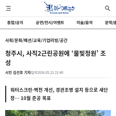
종합/공지
공연/전시/이벤트
미술/음악
문학/
사회/문화/패션/교육/기업
리빙/공간
청주시, 사직2근린공원에 ‘물빛정원’ 조
성
시인 김선호 기자
입력
2026.05.22 21:40
워터스크린·벽천 개선, 경관조명 설치 등으로 새단
장… 10월 준공 목표