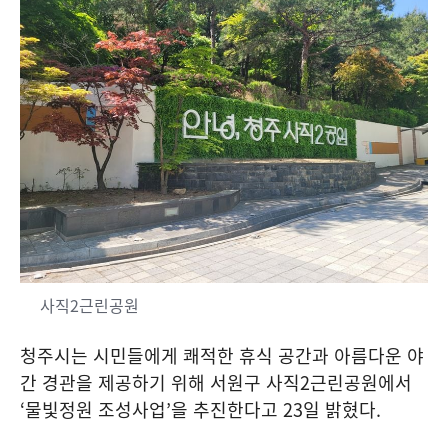
사직2근린공원
청주시는 시민들에게 쾌적한 휴식 공간과 아름다운 야
간 경관을 제공하기 위해 서원구 사직
2
근린공원에서
‘
물빛정원 조성사업
’
을 추진한다고
23
일 밝혔다
.