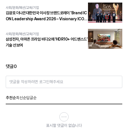
사회/문화/패션/교육/기업
김광호 더나은대한민국 이사장 브랜드로레이 'Brand IC
ON Leadership Award 2026 – Visionary ICON'
수상
사회/문화/패션/교육/기업
삼성전자, 아마존 프라임 비디오에 ‘HDR10+ 어드밴스드’
기술 선보여
댓글
0
댓글을 작성하려면 로그인해주세요
추천순
최신순
답글순
표시할 댓글이 없습니다