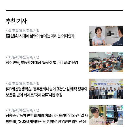
추천 기사
사회/문화/패션/교육/기업
[칼럼]AI 시대에 실력이 쌓이는 자리는 어디인가
사회/문화/패션/교육/기업
청주랜드, 초등학생 대상 ‘물로켓 별누리 교실’ 운영
사회/문화/패션/교육/기업
(재)제산평생학습, 청주문화나눔에 3천만 원 쾌척 청주와
보은을 넘어 세계로 ‘국제교류’사업 후원
사회/문화/패션/교육/기업
장항준 감독이 반한 화제의 이탈리아 프리미엄 와인 '일 사
피엔테', '2026 세계태권도 한마당' 환영만찬 와인 선정!