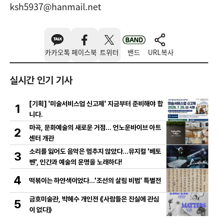
ksh5937@hanmail.net
카카오톡
페이스북
트위터
밴드
URL복사
실시간 인기 기사
[기획] '미술서비스업 신고제' 지금부터 준비해야 합
1
니다.
마곡, 문화예술의 새로운 거점… 언노운바이브 아트
2
센터 개관
소리를 잃어도 음악은 멈추지 않았다…뮤지컬 '베토
3
벤', 인간과 예술의 운명을 노래하다!
4
떡볶이는 하얀색이었다...'조선의 살림 비법' 특별전
금호미술관, 박혜수 개인전 《사람들은 진실에 관심
5
이 없다》