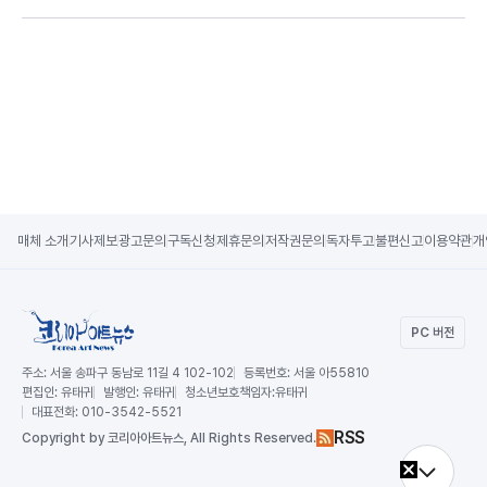
매체 소개
기사제보
광고문의
구독신청
제휴문의
저작권문의
독자투고
불편신고
이용약관
개
PC 버전
주소:
서울 송파구 동남로 11길 4 102-102
등록번호:
서울 아55810
편집인:
유태귀
발행인:
유태귀
청소년보호책임자:
유태귀
대표전화:
010-3542-5521
RSS
Copy
right by 코리아아트뉴스,
All Rights Reserved.