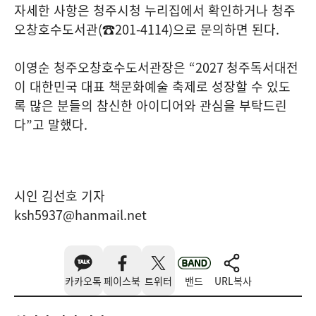
자세한 사항은 청주시청 누리집에서 확인하거나 청주
오창호수도서관
(
☎
201-4114)
으로 문의하면 된다
.
이영순 청주오창호수도서관장은
“2027
청주독서대전
이 대한민국 대표 책문화예술 축제로 성장할 수 있도
록 많은 분들의 참신한 아이디어와 관심을 부탁드린
다
”
고 말했다
.
시인 김선호 기자
ksh5937@hanmail.net
카카오톡
페이스북
트위터
밴드
URL복사