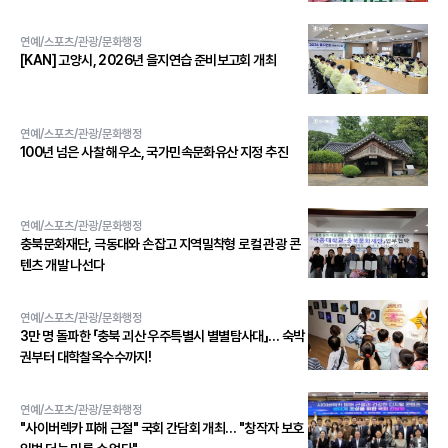
연예/스포츠/관광/문화행정
[KAN] 고양시, 2026년 을지연습 준비보고회 개최
연예/스포츠/관광/문화행정
100년 넘은 사찰 해우소, 국가민속문화유산 지정 추진
연예/스포츠/관광/문화행정
충북문화재단, 극동대와 손잡고 지역밀착형 로컬 관광 콘
텐츠 개발 나선다
연예/스포츠/관광/문화행정
3만 명 돌파한 「충북 괴산 우주특별시 별별탐사대」… 숙박
권부터 대학찰옥수수까지!
연예/스포츠/관광/문화행정
"사이버렉카 피해 근절" 국회 간담회 개최… "창작자 보호