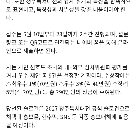
다
.
또한 청주독서대전의 행사 취지와 특징을 함축적으
로 표현하고
,
독창성과 차별성을 갖춘 내용이어야 한
다
.
접수는
6
월
10
일부터
23
일까지
2
주간 진행되며
,
설문
링크 또는
QR
코드로 연결되는 네이버 폼을 통해 온라
인으로 제출하면 된다
.
시는 시민 선호도 조사와 내
·
외부 심사위원회 평가를
거쳐 우수 제안 총
9
건을 선정할 계획이다
.
수상작에는
△최우수
1
명
(70
만원
)
△우수
3
명
(
각
40
만원
)
△장려
5
명
(
각
20
만원
)
등 총
290
만원의 상금이 수여된다
.
당선된 슬로건은
2027
청주독서대전 공식 슬로건으로
채택돼 홍보물
,
현수막
, SNS
등 각종 홍보매체에 활용
될 예정이다
.