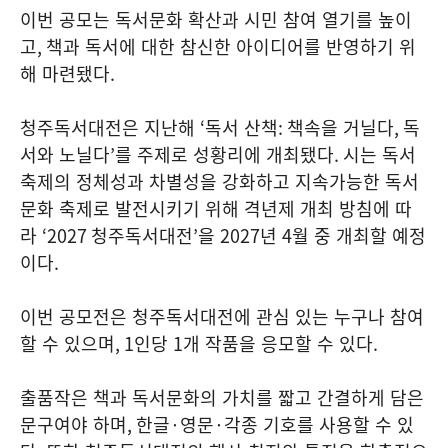
이번 공모는 독서문화 확산과 시민 참여 열기를 높이
고
,
책과 독서에 대한 참신한 아이디어를 반영하기 위
해 마련됐다
.
청주독서대전은 지난해
‘
독서 산책
:
책속을 거닐다
,
독
서와 노닐다
’
를 주제로 성황리에 개최됐다
.
시는 독서
축제의 정체성과 차별성을 강화하고 지속가능한 독서
문화 축제로 발전시키기 위해 격년제 개최 방침에 따
라
‘2027
청주독서대전
’
을
2027
년
4
월 중 개최할 예정
이다
.
이번 공모전은 청주독서대전에 관심 있는 누구나 참여
할 수 있으며
, 1
인당
1
개 작품을 응모할 수 있다
.
출품작은 책과 독서문화의 가치를 짧고 간결하게 담은
문구여야 하며
,
한글
·
영문
·
각종 기호를 사용할 수 있