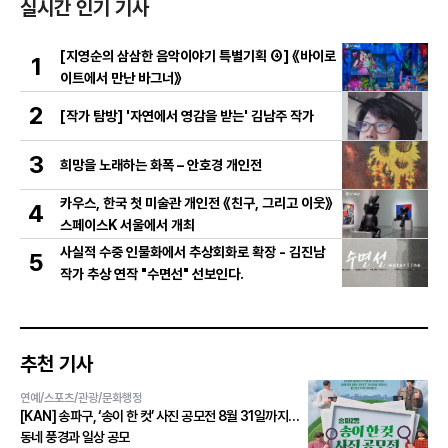
실시간 인기 기사
[지영순의 삼삼한 음악이야기 특별기획 ④] 《바이로
1
이트에서 만난 바그너》
2
[작가 탐방] '자연에서 영감을 받는' 김남주 작가
3
희망을 노래하는 화폭 – 안호경 개인전
카우스, 한국 첫 미술관 개인전 《친구, 그리고 이웃》
4
스페이스K 서울에서 개최
사실적 수중 인물화에서 추상회화로 확장 - 김진남
5
작가 추상 연작 "수면선" 선보인다.
추천 기사
연예/스포츠/관광/문화행정
[KAN] 송파구, ‘송이 한 컷’ 사진 공모전 8월 31일까지…
동네 풍경과 일상 공모