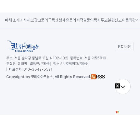
매체 소개
기사제보
광고문의
구독신청
제휴문의
저작권문의
독자투고
불편신고
이용약관
개
PC 버전
주소:
서울 송파구 동남로 11길 4 102-102
등록번호:
서울 아55810
편집인:
유태귀
발행인:
유태귀
청소년보호책임자:
유태귀
대표전화:
010-3542-5521
RSS
Copy
right by 코리아아트뉴스,
All Rights Reserved.