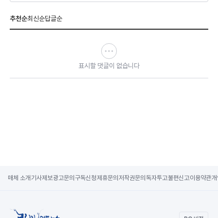
추천순
최신순
답글순
표시할 댓글이 없습니다
매체 소개
기사제보
광고문의
구독신청
제휴문의
저작권문의
독자투고
불편신고
이용약관
개