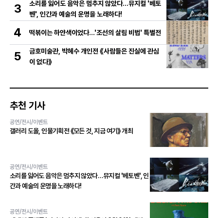
소리를 잃어도 음악은 멈추지 않았다…뮤지컬 '베토
3
벤', 인간과 예술의 운명을 노래하다!
4
떡볶이는 하얀색이었다...'조선의 살림 비법' 특별전
금호미술관, 박혜수 개인전 《사람들은 진실에 관심
5
이 없다》
추천 기사
공연/전시/이벤트
갤러리 도올, 인물기획전 《모든 것, 지금 여기》 개최
공연/전시/이벤트
소리를 잃어도 음악은 멈추지 않았다…뮤지컬 '베토벤', 인
간과 예술의 운명을 노래하다!
공연/전시/이벤트