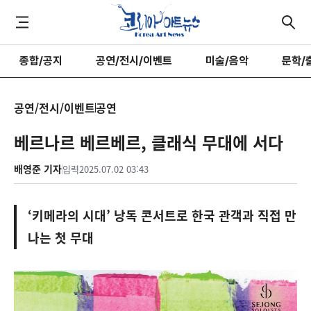
종합/공지
공연/전시/이벤트
미술/음악
문학/
공연/전시/이벤트
공연
베르나르 베르베르, 클래식 무대에 서다
배영준 기자
입력
2025.07.02 03:43
‘키메라의 시대’ 낭독 콘서트로 한국 관객과 직접 만
나는 첫 무대