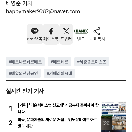
배영준 기자
happymaker9282@naver.com
카카오톡
페이스북
트위터
밴드
URL복사
#
배르나르베르베르
#
베르베르
#
세종솔로이스츠
#
예술의전당공연
#
키메라의시대
실시간 인기 기사
[기획] '미술서비스업 신고제' 지금부터 준비해야 합
1
니다.
마곡, 문화예술의 새로운 거점… 언노운바이브 아트
2
센터 개관