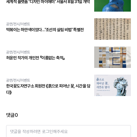
세계적 플랫폼 '디자인 마이애미' 서울서 8월 31일 개막
공연/전시/이벤트
떡볶이는 하얀색이었다...'조선의 살림 비법' 특별전
공연/전시/이벤트
허윤민 작가의 개인전 『이름없는 축적』
공연/전시/이벤트
한국꽃도자연구소 회원전 《흙으로 피어난 꽃, 시간을 담
다》
댓글
0
댓글을 작성하려면 로그인해주세요