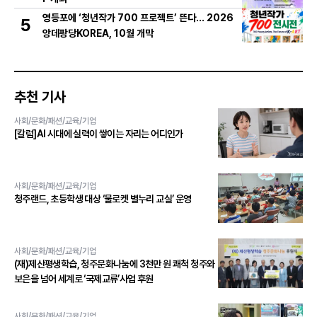
영등포에 ‘청년작가 700 프로젝트’ 뜬다… 2026
5
앙데팡당KOREA, 10월 개막
추천 기사
사회/문화/패션/교육/기업
[칼럼]AI 시대에 실력이 쌓이는 자리는 어디인가
사회/문화/패션/교육/기업
청주랜드, 초등학생 대상 ‘물로켓 별누리 교실’ 운영
사회/문화/패션/교육/기업
(재)제산평생학습, 청주문화나눔에 3천만 원 쾌척 청주와
보은을 넘어 세계로 ‘국제교류’사업 후원
사회/문화/패션/교육/기업