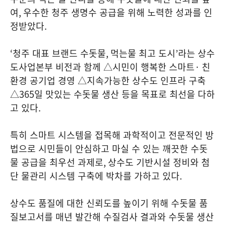
여
,
우수한 청주 생명수 공급을 위해 노력한 성과를 인
정받았다
.
‘
청주 대표 브랜드 수돗물
,
먹는물 최고 도시
’
라는 상수
도사업본부 비전과 함께 △시민이 행복한 스마트
·
친
환경 공기업 경영 △지속가능한 상수도 인프라 구축
△
365
일 맛있는 수돗물 생산 등을 목표로 최선을 다하
고 있다
.
특히 스마트 시스템을 접목해 과학적이고 전문적인 방
법으로 시민들이 안심하고 마실 수 있는 깨끗한 수돗
물 공급을 최우선 과제로
,
상수도 기반시설 정비와 첨
단 물관리 시스템 구축에 박차를 가하고 있다
.
상수도 품질에 대한 신뢰도를 높이기 위해 수돗물 품
질보고서를 매년 발간해 수질검사 결과와 수돗물 생산