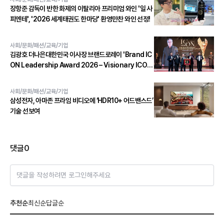
장항준 감독이 반한 화제의 이탈리아 프리미엄 와인 '일 사
피엔테', '2026 세계태권도 한마당' 환영만찬 와인 선정!
사회/문화/패션/교육/기업
김광호 더나은대한민국 이사장 브랜드로레이 'Brand IC
ON Leadership Award 2026 – Visionary ICON'
수상
사회/문화/패션/교육/기업
삼성전자, 아마존 프라임 비디오에 ‘HDR10+ 어드밴스드’
기술 선보여
댓글
0
댓글을 작성하려면 로그인해주세요
추천순
최신순
답글순