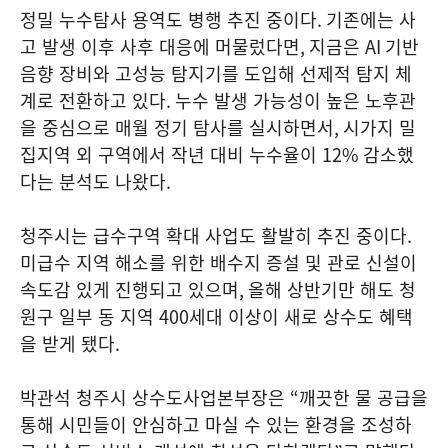
정밀 누수탐사 용역도 병행 추진 중이다
.
기존에는 사
고 발생 이후 사후 대응에 머물렀다면
,
지금은
AI
기반
음향 장비와 고성능 탐지기를 도입해 선제적 탐지 체
계로 전환하고 있다
.
누수 발생 가능성이 높은 노후관
을 중심으로 매월 정기 탐사를 실시하면서
,
시가지 밀
집지역 외 구역에서 작년 대비 누수율이
12%
감소했
다는 분석도 나왔다
.
청주시는 급수구역 확대 사업도 활발히 추진 중이다
.
미급수 지역 해소를 위한 배수지 증설 및 관로 신설이
속도감 있게 진행되고 있으며
,
올해 상반기만 해도 청
원구 일부 동 지역
400
세대 이상이 새로 상수도 혜택
을 받게 됐다
.
박관석 청주시 상수도사업본부장은
“
깨끗한 물 공급을
통해 시민들이 안심하고 마실 수 있는 환경을 조성하