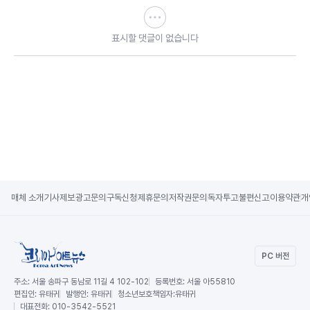
표시할 댓글이 없습니다
매체 소개
기사제보
광고문의
구독신청
제휴문의
저작권문의
독자투고
불편신고
이용약관
개
PC 버전
주소:
서울 송파구 동남로 11길 4 102-102
등록번호:
서울 아55810
편집인:
유태귀
발행인:
유태귀
청소년보호책임자:
유태귀
대표전화:
010-3542-5521