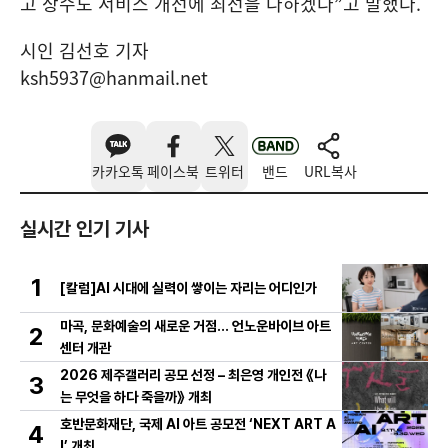
고 상수도 서비스 개선에 최선을 다하겠다
”
고 말했다
.
시인 김선호 기자
ksh5937@hanmail.net
카카오톡
페이스북
트위터
밴드
URL복사
실시간 인기 기사
1
[칼럼]AI 시대에 실력이 쌓이는 자리는 어디인가
마곡, 문화예술의 새로운 거점… 언노운바이브 아트
2
센터 개관
2026 제주갤러리 공모 선정 – 최은영 개인전 《나
3
는 무엇을 하다 죽을까》 개최
호반문화재단, 국제 AI 아트 공모전 ‘NEXT ART A
4
I’ 개최