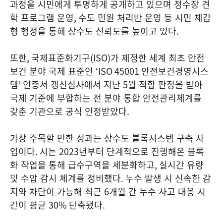
과정을 시민에게 투명하게 공개하고 있으며 정수장 견
학 프로그램 운영
,
수도 민원 처리반 운영 등 시민 체감
형 행정을 통해 상수도 신뢰도를 높이고 있다
.
또한
,
국제표준화기구
(ISO)
가 제정한 세계 최초 안전
보건 분야 국제 표준인
‘ISO 45001
안전보건경영시스
템
’
인증서 갱신심사에서 지난
5
월 적합 판정을 받아
국제 기준에 부합하는 전 분야 통합 안전관리체계를
갖춘 기관으로 공식 인정받았다
.
가장 주목할 만한 성과는 상수도 블록시스템 구축 사
업이다
.
시는
2023
년부터 단계적으로 진행해온 블록
화 작업을 통해 급수구역을 세분화하고
,
실시간 유량
및 수압 감시 체계를 정비했다
.
누수 발생 시 신속한 감
지와 차단이 가능해 최근
6
개월 간 누수 사고 대응 시
간이 평균
30%
단축됐다
.