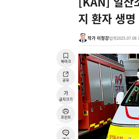
[KAN] 일
지 환자 생명
작가 이청강
입력
2025.07.08 
북마크
공유
가
글자크기
프린트