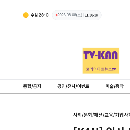
수원
28
ºC
2026.08.08(토)
11:06
19
종합/공지
공연/전시/이벤트
미술/음악
사회/문화/패션/교육/기업
사