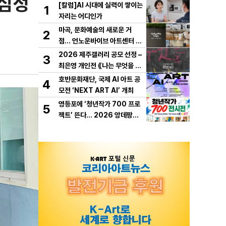
 심정
[칼럼]AI 시대에 실력이 쌓이는
1
자리는 어디인가
마곡, 문화예술의 새로운 거
2
점… 언노운바이브 아트센터 개
관
2026 제주갤러리 공모 선정 –
3
최은영 개인전 《나는 무엇을 하
다 죽을까》 개최
호반문화재단, 국제 AI 아트 공
4
모전 ‘NEXT ART AI’ 개최
영등포에 ‘청년작가 700 프로
5
젝트’ 뜬다… 2026 앙데팡당K
OREA, 10월 개막