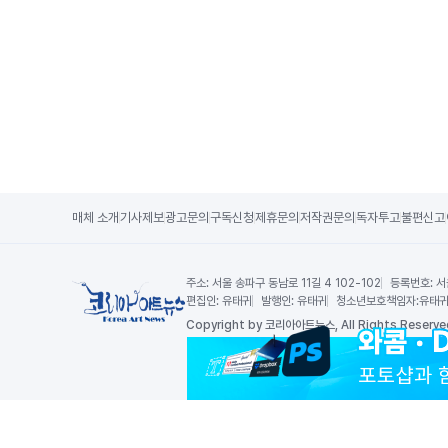
매체 소개
기사제보
광고문의
구독신청
제휴문의
저작권문의
독자투고
불편신고
주소:
서울 송파구 동남로 11길 4 102-102
등록번호:
서
편집인:
유태귀
발행인:
유태귀
청소년보호책임자:
유태
Copy
right by 코리아아트뉴스,
All Rights Reserve