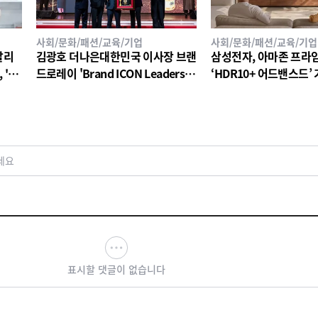
사회/문화/패션/교육/기업
사회/문화/패션/교육/기업
탈리
김광호 더나은대한민국 이사장 브랜
삼성전자, 아마존 프라
'20
드로레이 'Brand ICON Leadershi
‘HDR10+ 어드밴스드’
찬 와
p Award 2026 – Visionary ICON'
수상
세요
표시할 댓글이 없습니다