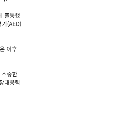
에 출동했
기(AED)
은 이후
 소중한
현장대응력