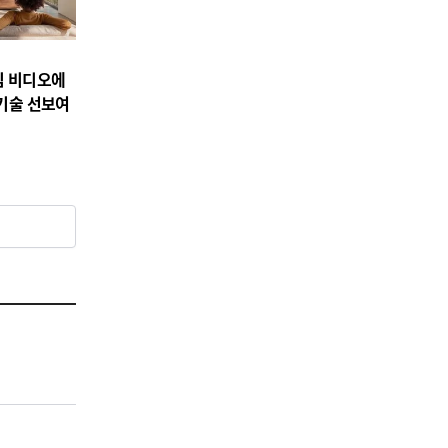
04
임 비디오에
 기술 선보여
공연/전시/이벤트
마곡, 문화예술의 새로운 거
점… 언노운바이브 아트센터
개관
2026-08-08
NEXT
[도로시의 음악 산책] 너무 늦게 도착한 편지 | 계절 속 추억과 사랑을 담은 Retro Old Pop 13곡