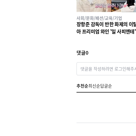
사회/문화/패션/교육/기업
장항준 감독이 반한 화제의 이
아 프리미엄 와인 '일 사피엔테', 
26 세계태권도 한마당' 환영만
인 선정!
댓글
0
댓글을 작성하려면 로그인해주
추천순
최신순
답글순