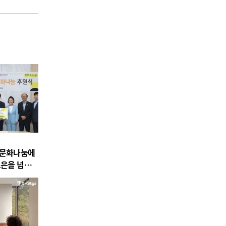
주문화나눔에
보은을 넘어
 후원