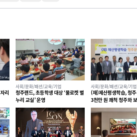
사회/문화/패션/교육/기업
사회/문화/패션/교육/기업
 자리
청주랜드, 초등학생 대상 ‘물로켓 별
(재)제산평생학습, 청
누리 교실’ 운영
3천만 원 쾌척 청주와 
세계로 ‘국제교류’사업