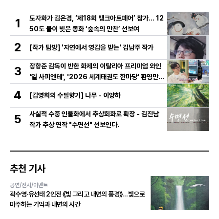
도자화가 김은경, ‘제18회 뱅크아트페어’ 참가… 12
1
50도 불이 빚은 동화 ‘숲속의 만찬’ 선보여
2
[작가 탐방] '자연에서 영감을 받는' 김남주 작가
장항준 감독이 반한 화제의 이탈리아 프리미엄 와인
3
'일 사피엔테', '2026 세계태권도 한마당' 환영만찬
와인 선정!
4
[김영희의 수필향기] 나무 - 이양하
사실적 수중 인물화에서 추상회화로 확장 - 김진남
5
작가 추상 연작 "수면선" 선보인다.
추천 기사
공연/전시/이벤트
곽수영·유선태 2인전 《빛 그리고 내면의 풍경》…빛으로
마주하는 기억과 내면의 시간