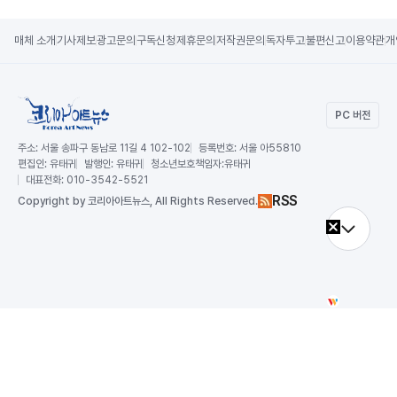
매체 소개
기사제보
광고문의
구독신청
제휴문의
저작권문의
독자투고
불편신고
이용약관
개
PC 버전
주소:
서울 송파구 동남로 11길 4 102-102
등록번호:
서울 아55810
편집인:
유태귀
발행인:
유태귀
청소년보호책임자:
유태귀
대표전화:
010-3542-5521
RSS
Copy
right by 코리아아트뉴스,
All Rights Reserved.