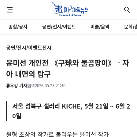
종합/공지
공연/전시/이벤트
미술/음악
문학/
공연/전시/이벤트
전시
윤미선 개인전 《구球와 물곰팡이》 - 자
아 내면의 탐구
류우강 기자
입력
2026.05.23 21:40
서울 성북구 갤러리 KICHE, 5월 21일 ~ 6월 2
0일
원형 초상의 작가로 불리우는 윤미선 작가