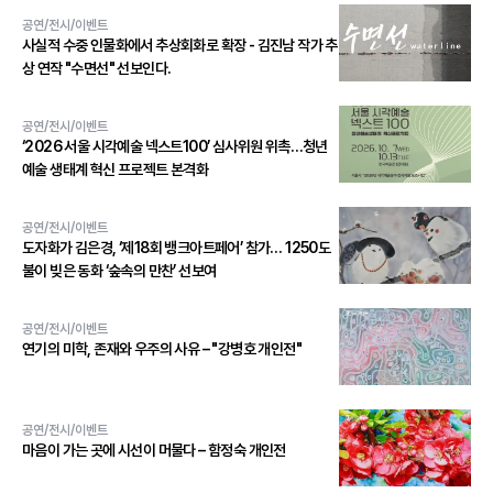
공연/전시/이벤트
사실적 수중 인물화에서 추상회화로 확장 - 김진남 작가 추
상 연작 "수면선" 선보인다.
공연/전시/이벤트
‘2026 서울 시각예술 넥스트100’ 심사위원 위촉…청년
예술 생태계 혁신 프로젝트 본격화
공연/전시/이벤트
도자화가 김은경, ‘제18회 뱅크아트페어’ 참가… 1250도
불이 빚은 동화 ‘숲속의 만찬’ 선보여
공연/전시/이벤트
연기의 미학, 존재와 우주의 사유 – "강병호 개인전"
공연/전시/이벤트
마음이 가는 곳에 시선이 머물다 – 함정숙 개인전