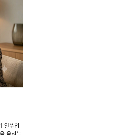
04
문학/출판/인문
[신간] 도서출판 시음사, 대한
문인협회 경기지회 동인문집
제4집 "무지개 뜨는 창" 출간
2026-08-07
NEXT
[진현진 감성안전] 눈물의 배경 ④ 서류 속의 안전
하기 일쑤입
음을 울리는