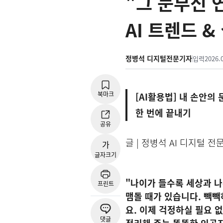
"그 눈부신 연
AI 트렌드 &
정병석 디지털전문기자
입력
2026.
북마크
[AI활용법] 내 손안의
한 번에 끝내기
공유
글 | 정병석 AI 디지털 전문기
가
글자크기
"나이가 들수록 세상과 나
프린트
맴돌 때가 있습니다. 빽빽
요. 이제 걱정하실 필요 
댓글