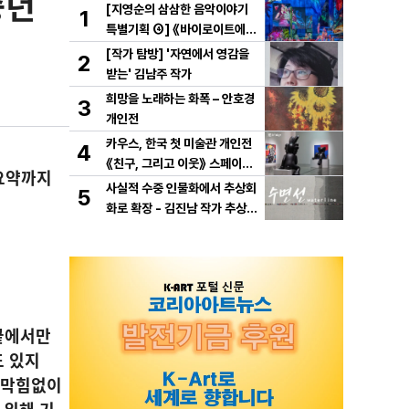
중년
[지영순의 삼삼한 음악이야기
1
특별기획 ④] 《바이로이트에서
만난 바그너》
[작가 탐방] '자연에서 영감을
2
받는' 김남주 작가
희망을 노래하는 화폭 – 안호경
3
개인전
카우스, 한국 첫 미술관 개인전
4
《친구, 그리고 이웃》 스페이스
 요약까지
K 서울에서 개최
사실적 수중 인물화에서 추상회
5
화로 확장 - 김진남 작가 추상
연작 "수면선" 선보인다.
끝에서만
도 있지
도 막힘없이