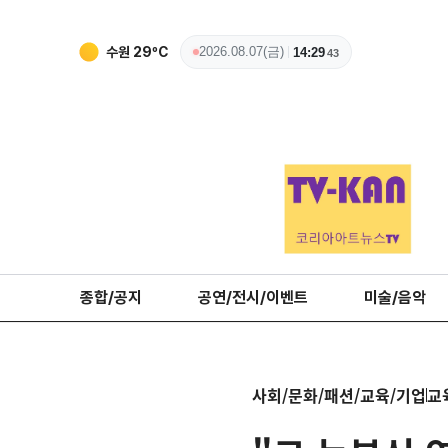
수원
29
ºC
2026.08.07(금)
14:29
45
종합/공지
공연/전시/이벤트
미술/음악
사회/문화/패션/교육/기업
교